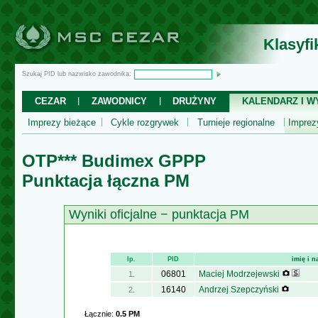
Klasyf
Szukaj PID lub nazwisko zawodnika:
CEZAR
ZAWODNICY
DRUŻYNY
KALENDARZ I WY
Imprezy bieżące
Cykle rozgrywek
Turnieje regionalne
Impre
OTP*** Budimex GPPP
Punktacja łączna PM
Wyniki oficjalne − punktacja PM
lp.
PID
imię i n
06801
Maciej Modrzejewski
1.
16140
Andrzej Szepczyński
2.
Łącznie:
0.5 PM