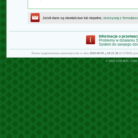
Jeżeli dane są niewłaściwe lub niepełne,
skorzystaj z formularz
Informacje o przetwa
Problemy w działaniu
System do swojego dzi
Strona wygenerowana automatycznie w dniu
2026-08-09
g.
04:21:38
(0.0758/8) pr
© 2003-2026
MSC.COM.