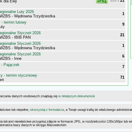
21
k dla Ewy
50% x
egionalne Luty 2026
1
WZBS - Wędrowna Trzydziestka
- termin lutowy
9
uty
egionalne Styczeń 2026
21
 WZBS - IBIB PAN
egionalne Styczeń 2026
1
WZBS - Wędrowna Trzydziestka
egionalne Styczeń 2026
6
WZBS - Inne
 - Pajączek
7
 - termin styczniowy
71
eń
warzaniu danych osobowych znajdują się
w niniejszym dokumencie
łaściwe lub niepełne,
skorzystaj z formularza
, a Twoje uwagi trafią do właściwego administr
cia lub jest niewłaściwe przygotuj zdjęcie w formacie JPG, w rozdzielczości 130x160px lub wi
ministratora bazy danych w okręgu Mazowieckim