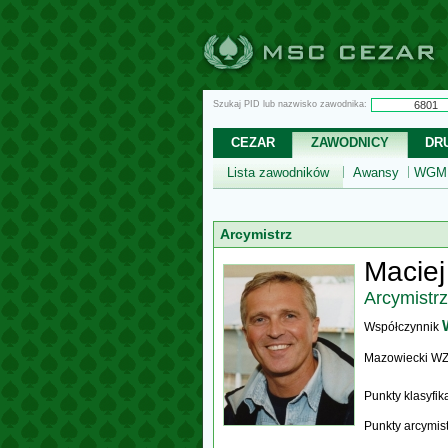
Szukaj PID lub nazwisko zawodnika:
CEZAR
ZAWODNICY
DR
Lista zawodników
Awansy
WGM,
Arcymistrz
Maciej
Arcymistrz
Współczynnik
Mazowiecki W
Punkty klasyfi
Punkty arcymis