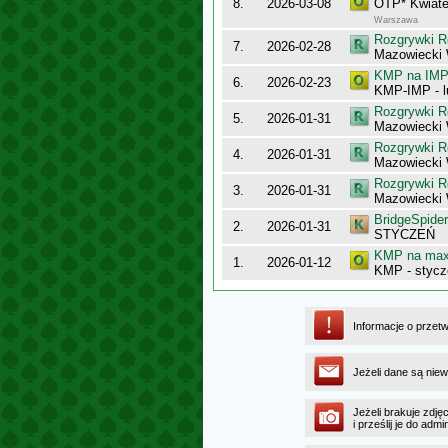
8.
2026-03-08
OTP* Kwiate
Warszawa
Rozgrywki R
7.
2026-02-28
Mazowiecki 
KMP na IMP 
6.
2026-02-23
KMP-IMP - l
Rozgrywki R
5.
2026-01-31
Mazowiecki
Rozgrywki R
4.
2026-01-31
Mazowiecki 
Rozgrywki R
3.
2026-01-31
Mazowiecki 
BridgeSpider
2.
2026-01-31
STYCZEŃ
KMP na maxy
1.
2026-01-12
KMP - stycz
Informacje o przet
Jeżeli dane są niew
Jeżeli brakuje zdję
i prześlij je do ad