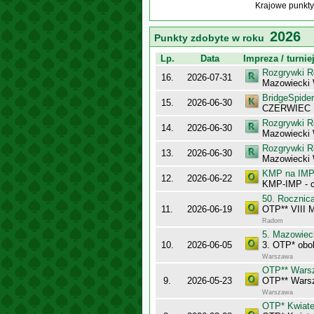
Krajowe punkty
2026
Punkty zdobyte w roku
Lp.
Data
Impreza / turnie
Rozgrywki R
16.
2026-07-31
Mazowiecki
BridgeSpider
15.
2026-06-30
CZERWIEC
Rozgrywki R
14.
2026-06-30
Mazowiecki 
Rozgrywki R
13.
2026-06-30
Mazowiecki
KMP na IMP 
12.
2026-06-22
KMP-IMP - c
50. Rocznic
11.
2026-06-19
OTP** VIII 
Radom
5. Mazowiec
10.
2026-06-05
3. OTP* obo
Warszawa
OTP** Wars
9.
2026-05-23
OTP** Wars
Warszawa
OTP* Kwiate