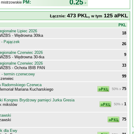
0.25
PM:
 mistrzowskie
473 PKL,
125 aPKL
Łącznie:
w tym
j
PKL
egionalne Lipiec 2026
18
 WZBS - Wędrowna 30tka
 - Pajączek
26
egionalne Czerwiec 2026
9
WZBS - Wędrowna 30-tka
egionalne Czerwiec 2026
33
 WZBS - Ochota IBIB PAN
- termin czerwcowy
99
zerwiec
a Radomskiego Czerwca
75
Memoriał Mariana Kucharskiego
50% x
ki Kongres Brydżowy pamięci Jurka Gresia
1
k mikstów
50% x
zawski
75
zawski
k dla Ewy