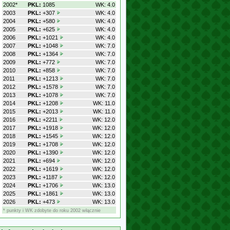
2002*
PKL:
1085
WK: 4.0
2003
PKL:
+307
WK: 4.0
2004
PKL:
+580
WK: 4.0
2005
PKL:
+625
WK: 4.0
2006
PKL:
+1021
WK: 4.0
2007
PKL:
+1048
WK: 7.0
2008
PKL:
+1364
WK: 7.0
2009
PKL:
+772
WK: 7.0
2010
PKL:
+858
WK: 7.0
2011
PKL:
+1213
WK: 7.0
2012
PKL:
+1578
WK: 7.0
2013
PKL:
+1078
WK: 7.0
2014
PKL:
+1208
WK: 11.0
2015
PKL:
+2013
WK: 11.0
2016
PKL:
+2211
WK: 12.0
2017
PKL:
+1918
WK: 12.0
2018
PKL:
+1545
WK: 12.0
2019
PKL:
+1708
WK: 12.0
2020
PKL:
+1390
WK: 12.0
2021
PKL:
+694
WK: 12.0
2022
PKL:
+1619
WK: 12.0
2023
PKL:
+1187
WK: 12.0
2024
PKL:
+1706
WK: 13.0
2025
PKL:
+1861
WK: 13.0
2026
PKL:
+473
WK: 13.0
* punkty i WK zdobyte do roku 2002 włącznie