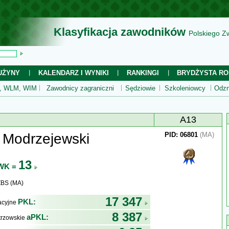
Klasyfikacja zawodników
Polskiego Z
UŻYNY
KALENDARZ I WYNIKI
RANKINGI
BRYDŻYSTA RO
 WLM, WIM
Zawodnicy zagraniczni
Sędziowie
Szkoleniowcy
Odzn
A13
 Modrzejewski
PID: 06801
(MA)
13
WK =
ZBS (MA)
17 347
PKL:
kacyjne
8 387
aPKL:
trzowskie