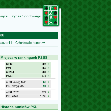
wiązku Brydża Sportowego
KU
aczeni
Członkowie honorowi
Miejsca w rankingach PZBS
MPM:
207
PM:
860
aPKL:
284
PKL:
373
aPKL okręg MA:
60
PKL okręg MA:
94
aPKL 2026:
977
PKL 2026:
1635
Historia punktów PKL