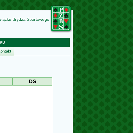
wiązku Brydża Sportowego
KU
ontakt
DS