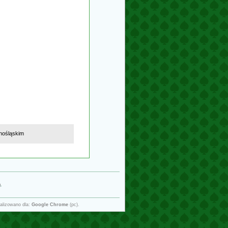
nośląskim
g
.
alizowano dla:
Google Chrome
(pc).