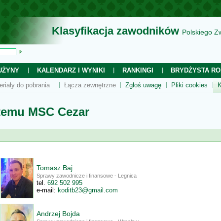
Klasyfikacja zawodników
Polskiego Z
UŻYNY
KALENDARZ I WYNIKI
RANKINGI
BRYDŻYSTA RO
eriały do pobrania
Łącza zewnętrzne
Zgłoś uwagę
Pliki cookies
K
stemu MSC Cezar
Tomasz Baj
Sprawy zawodnicze i finansowe - Legnica
.let
599 205 296
:liam-e
moc.liamg@32btidok
Andrzej Bojda