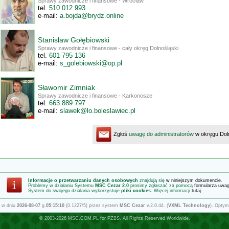
Sprawy zawodnicze i finansowe - Wrocław
.let
399 210 015
:liam-e
enilno.zdyrb@adjob.a
Stanisław Gołębiowski
Sprawy zawodnicze i finansowe - cały okręg Dolnośląski
.let
631 597 106
:liam-e
lp.po@ikswoibelog_s
Sławomir Zimniak
Sprawy zawodnicze i finansowe - Karkonosze
.let
797 988 366
:liam-e
lp.ceiwalselob.ol@kewals
Zgłoś
uwagę do administratorów
w okręgu Dol
Informacje o przetwarzaniu danych osobowych
znajdują się
w niniejszym dokumencie
.
Problemy w działaniu Systemu
MSC Cezar 2.0
prosimy zgłaszać za pomocą
formularza uwa
System do swojego działania wykorzystuje
pliki cookies
. Więcej informacji
tutaj
.
 w dniu
2026-08-07
g.
05:15:10
(0.1227/5) przez system
MSC Cezar
v.2.0.44. (
VXML Technology
). Optym
© 2003-2026
MSC.COM.PL
for
PZBS
. All Rights Reserved Worldwide.