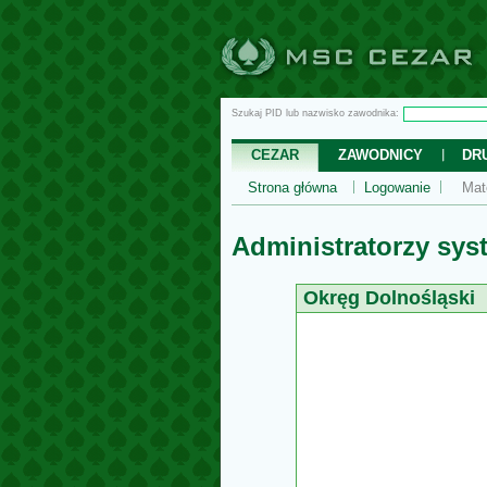
Szukaj PID lub nazwisko zawodnika:
CEZAR
ZAWODNICY
DR
Strona główna
Logowanie
Mat
Administratorzy sy
Okręg Dolnośląski