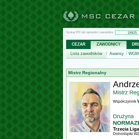
Szukaj PID lub nazwisko zawodnika:
CEZAR
ZAWODNICY
DR
Lista zawodników
Awansy
WGM,
Mistrz Regionalny
Andrze
Mistrz Re
Współczynnik
Drużyna
NORMAZET
Trzecia Liga
Dolnośląski W