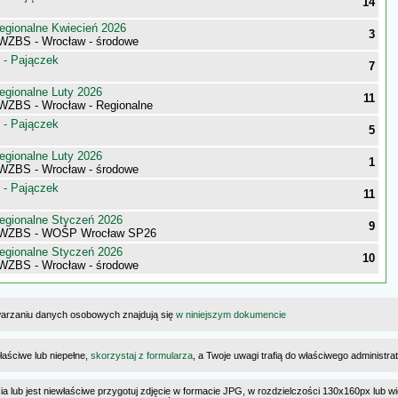
14
egionalne Kwiecień 2026
3
 WZBS - Wrocław - środowe
 - Pajączek
7
egionalne Luty 2026
11
 WZBS - Wrocław - Regionalne
 - Pajączek
5
egionalne Luty 2026
1
 WZBS - Wrocław - środowe
 - Pajączek
11
egionalne Styczeń 2026
9
i WZBS - WOŚP Wrocław SP26
egionalne Styczeń 2026
10
 WZBS - Wrocław - środowe
warzaniu danych osobowych znajdują się
w niniejszym dokumencie
łaściwe lub niepełne,
skorzystaj z formularza
, a Twoje uwagi trafią do właściwego administr
cia lub jest niewłaściwe przygotuj zdjęcie w formacie JPG, w rozdzielczości 130x160px lub wi