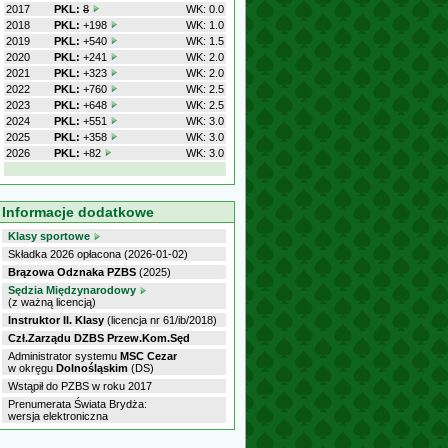
2017
PKL:
8
WK: 0.0
2018
PKL:
+198
WK: 1.0
2019
PKL:
+540
WK: 1.5
2020
PKL:
+241
WK: 2.0
2021
PKL:
+323
WK: 2.0
2022
PKL:
+760
WK: 2.5
2023
PKL:
+648
WK: 2.5
2024
PKL:
+551
WK: 3.0
2025
PKL:
+358
WK: 3.0
2026
PKL:
+82
WK: 3.0
Informacje dodatkowe
Klasy sportowe
Składka 2026 opłacona (2026-01-02)
Brązowa Odznaka PZBS
(2025)
Sędzia Międzynarodowy
(z ważną licencją)
Instruktor II. Klasy
(licencja nr 61/ib/2018)
Czł.Zarządu DZBS Przew.Kom.Sęd
Administrator systemu
MSC Cezar
w okręgu
Dolnośląskim
(DS)
Wstąpił do PZBS w roku 2017
Prenumerata Świata Brydża:
wersja elektroniczna