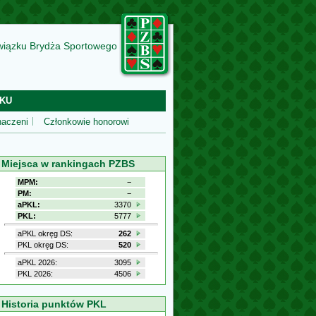
wiązku Brydża Sportowego
KU
aczeni
Członkowie honorowi
Miejsca w rankingach PZBS
MPM:
−
PM:
−
aPKL:
3370
PKL:
5777
aPKL okręg DS:
262
PKL okręg DS:
520
aPKL 2026:
3095
PKL 2026:
4506
Historia punktów PKL