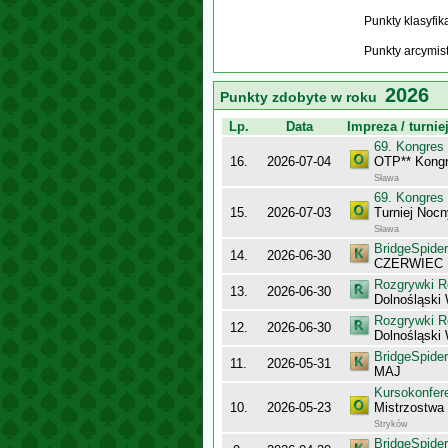
Punkty klasyfi
Punkty arcymis
2026
Punkty zdobyte w roku
Lp.
Data
Impreza / turnie
69. Kongres
16.
2026-07-04
OTP** Kongr
Sława
69. Kongres
15.
2026-07-03
Turniej Noc
Sława
BridgeSpider
14.
2026-06-30
CZERWIEC
Rozgrywki R
13.
2026-06-30
Dolnośląski
Rozgrywki R
12.
2026-06-30
Dolnośląski
BridgeSpider
11.
2026-05-31
MAJ
Kursokonfer
10.
2026-05-23
Mistrzostwa
Stryków
BridgeSpider