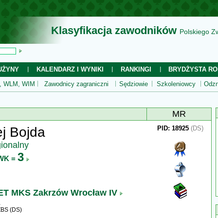
Klasyfikacja zawodników
Polskiego Z
UŻYNY
KALENDARZ I WYNIKI
RANKINGI
BRYDŻYSTA RO
 WLM, WIM
Zawodnicy zagraniczni
Sędziowie
Szkoleniowcy
Odzn
MR
j Bojda
PID: 18925
(DS)
gionalny
3
WK =
 MKS Zakrzów Wrocław IV
ZBS (DS)