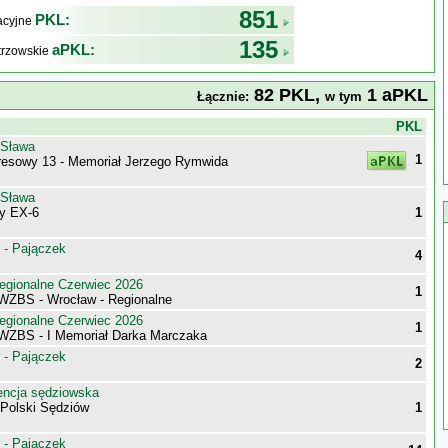
851
PKL:
kacyjne
135
aPKL:
trzowskie
82 PKL,
1 aPKL
Łącznie:
w tym
j
PKL
 Sława
1
esowy 13 - Memoriał Jerzego Rymwida
 Sława
ny EX-6
1
 - Pajączek
4
egionalne Czerwiec 2026
1
 WZBS - Wrocław - Regionalne
egionalne Czerwiec 2026
1
 WZBS - I Memoriał Darka Marczaka
 - Pajączek
2
encja sędziowska
 Polski Sędziów
1
 - Pajączek