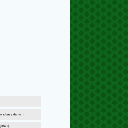
atora bazy danych
ększej,