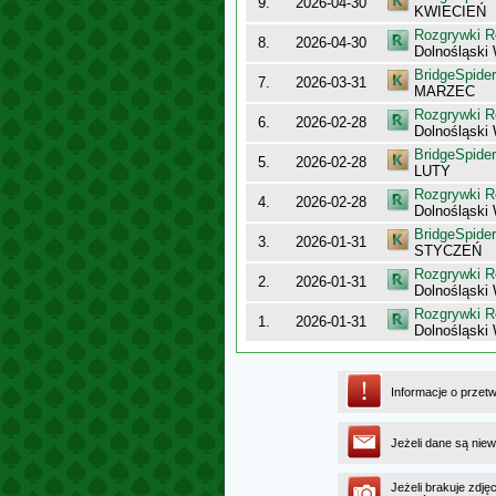
9.
2026-04-30
KWIECIEŃ
Rozgrywki R
8.
2026-04-30
Dolnośląski
BridgeSpider
7.
2026-03-31
MARZEC
Rozgrywki R
6.
2026-02-28
Dolnośląski
BridgeSpider
5.
2026-02-28
LUTY
Rozgrywki R
4.
2026-02-28
Dolnośląski
BridgeSpider
3.
2026-01-31
STYCZEŃ
Rozgrywki R
2.
2026-01-31
Dolnośląsk
Rozgrywki R
1.
2026-01-31
Dolnośląski
Informacje o przet
Jeżeli dane są niew
Jeżeli brakuje zdję