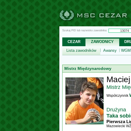
Szukaj PID lub nazwisko zawodnika:
CEZAR
ZAWODNICY
DR
Lista zawodników
Awansy
WGM,
Mistrz Międzynarodowy
Maciej
Mistrz Mi
Współczynnik
Drużyna
Taka sob
Pierwsza Li
Mazowiecki W