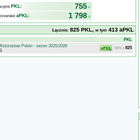
755
PKL:
kacyjne
1 798
aPKL:
trzowskie
825 PKL,
413 aPKL
Łącznie:
w tym
j
PKL
istrzostwa Polski - sezon 2025/2026
825
50% x
 S