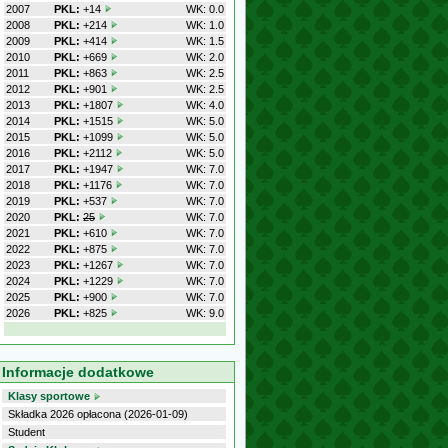
2007
PKL:
+14
WK: 0.0
2008
PKL:
+214
WK: 1.0
2009
PKL:
+414
WK: 1.5
2010
PKL:
+669
WK: 2.0
2011
PKL:
+863
WK: 2.5
2012
PKL:
+901
WK: 2.5
2013
PKL:
+1807
WK: 4.0
2014
PKL:
+1515
WK: 5.0
2015
PKL:
+1099
WK: 5.0
2016
PKL:
+2112
WK: 5.0
2017
PKL:
+1947
WK: 7.0
2018
PKL:
+1176
WK: 7.0
2019
PKL:
+537
WK: 7.0
2020
PKL:
25
WK: 7.0
2021
PKL:
+610
WK: 7.0
2022
PKL:
+875
WK: 7.0
2023
PKL:
+1267
WK: 7.0
2024
PKL:
+1229
WK: 7.0
2025
PKL:
+900
WK: 7.0
2026
PKL:
+825
WK: 9.0
Informacje dodatkowe
Klasy sportowe
Składka 2026 opłacona (2026-01-09)
Student