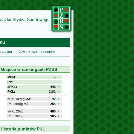
wiązku Brydża Sportowego
KU
aczeni
Członkowie honorowi
Miejsca w rankingach PZBS
MPM:
−
PM:
−
aPKL:
443
PKL:
1162
aPKL okręg MA:
92
PKL okręg MA:
254
aPKL 2026:
480
PKL 2026:
905
Historia punktów PKL