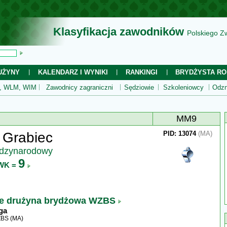
Klasyfikacja zawodników
Polskiego Z
UŻYNY
KALENDARZ I WYNIKI
RANKINGI
BRYDŻYSTA RO
 WLM, WIM
Zawodnicy zagraniczni
Sędziowie
Szkoleniowcy
Odzn
MM9
 Grabiec
PID: 13074
(MA)
ędzynarodowy
9
WK =
ie drużyna brydżowa WZBS
ga
ZBS (MA)