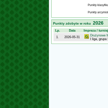
Punkty klasyfi
Punkty arcymis
2026
Punkty zdobyte w roku
Lp.
Data
Impreza / turnie
Drużynowe M
1.
2026-05-31
I liga, grupa