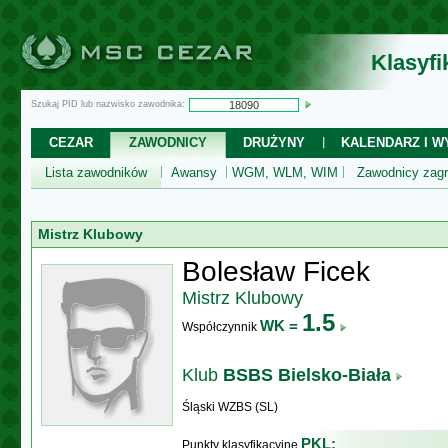
Klasyf
Szukaj PID lub nazwisko zawodnika:
CEZAR
ZAWODNICY
DRUŻYNY
KALENDARZ I WY
Lista zawodników
Awansy
WGM, WLM, WIM
Zawodnicy zagr
Mistrz Klubowy
Bolesław Ficek
Mistrz Klubowy
1.5
WK =
Współczynnik
Klub
BSBS Bielsko-Biała
Śląski WZBS (SL)
PKL:
Punkty klasyfikacyjne