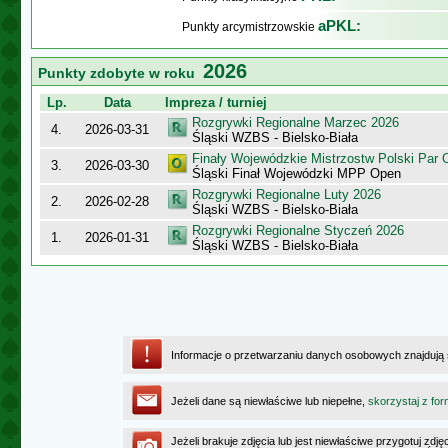
aPKL:
Punkty arcymistrzowskie
2026
Punkty zdobyte w roku
Lp.
Data
Impreza / turniej
Rozgrywki Regionalne Marzec 2026
4.
2026-03-31
Śląski WZBS - Bielsko-Biała
Finały Wojewódzkie Mistrzostw Polski Par
3.
2026-03-30
Śląski Finał Wojewódzki MPP Open
Rozgrywki Regionalne Luty 2026
2.
2026-02-28
Śląski WZBS - Bielsko-Biała
Rozgrywki Regionalne Styczeń 2026
1.
2026-01-31
Śląski WZBS - Bielsko-Biała
Informacje o przetwarzaniu danych osobowych znajdują
Jeżeli dane są niewłaściwe lub niepełne,
skorzystaj z for
Jeżeli brakuje zdjęcia lub jest niewłaściwe przygotuj zd