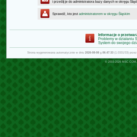
i prześlij je do administratora bazy danych w okręgu Ślą
Sprawdź, kto jest
administratorem w okręgu Śląskim
Informacje o przetwa
Problemy w działaniu
System do swojego dzi
Strona wygenerowana automatycznie w dniu
2026-08-08
g.
06:47:33
(1.0331/33) prze
© 2003-2026
MSC.COM.