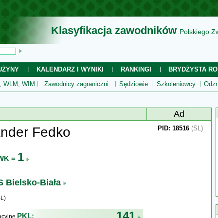
Klasyfikacja zawodników
Polskiego Z
UŻYNY
KALENDARZ I WYNIKI
RANKINGI
BRYDŻYSTA RO
 WLM, WIM
Zawodnicy zagraniczni
Sędziowie
Szkoleniowcy
Odzn
Ad
ander Fedko
PID: 18516
(SL)
1
WK =
 Bielsko-Biała
L)
141
PKL:
kacyjne