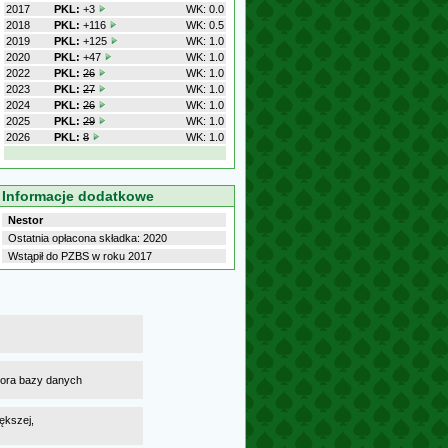
2017
PKL:
+3
WK: 0.0
2018
PKL:
+116
WK: 0.5
2019
PKL:
+125
WK: 1.0
2020
PKL:
+47
WK: 1.0
2022
PKL:
26
WK: 1.0
2023
PKL:
27
WK: 1.0
2024
PKL:
26
WK: 1.0
2025
PKL:
29
WK: 1.0
2026
PKL:
8
WK: 1.0
Informacje dodatkowe
Nestor
Ostatnia opłacona składka: 2020
Wstąpił do PZBS w roku 2017
atora bazy danych
ększej,