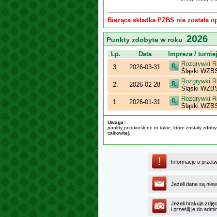
Bieżąca składka PZBS nie została o
2026
Punkty zdobyte w roku
Lp.
Data
Impreza / turnie
Rozgrywki R
3.
2026-03-31
Śląski WZBS 
Rozgrywki R
2.
2026-02-28
Śląski WZBS 
Rozgrywki R
1.
2026-01-31
Śląski WZBS 
Uwaga:
punkty przekreślone to takie, które zostały zdob
całkowitej.
Informacje o przet
Jeżeli dane są niew
Jeżeli brakuje zdję
i prześlij je do ad