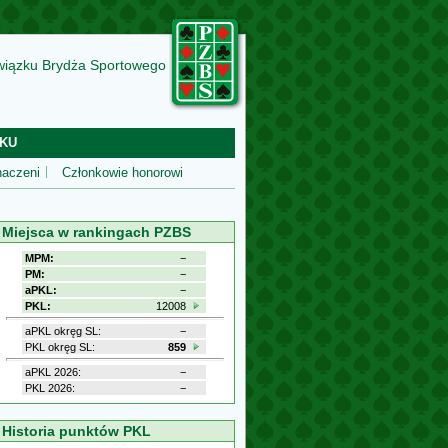
wiązku Brydża Sportowego
KU
aczeni
Członkowie honorowi
Miejsca w rankingach PZBS
MPM:
−
PM:
−
aPKL:
−
PKL:
12008
aPKL okręg SL:
−
PKL okręg SL:
859
aPKL 2026:
−
PKL 2026:
−
Historia punktów PKL