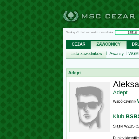
Szukaj PID lub nazwisko zawodnika:
CEZAR
ZAWODNICY
DR
Lista zawodników
Awansy
WGM,
Adept
Aleks
Adept
Współczynnik
Klub
BSBS
Śląski WZBS (S
Punkty klasyfi