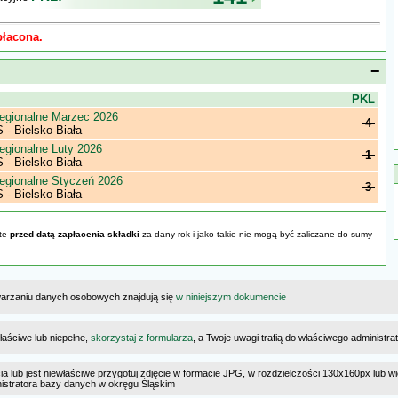
płacona.
−
j
PKL
egionalne Marzec 2026
4
- Bielsko-Biała
egionalne Luty 2026
1
- Bielsko-Biała
egionalne Styczeń 2026
3
- Bielsko-Biała
yte
przed datą zapłacenia składki
za dany rok i jako takie nie mogą być zaliczane do sumy
warzaniu danych osobowych znajdują się
w niniejszym dokumencie
łaściwe lub niepełne,
skorzystaj z formularza
, a Twoje uwagi trafią do właściwego administr
cia lub jest niewłaściwe przygotuj zdjęcie w formacie JPG, w rozdzielczości 130x160px lub wi
ministratora bazy danych w okręgu Śląskim