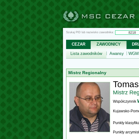
Szukaj PID lub nazwisko zawodnika:
CEZAR
ZAWODNICY
DR
Lista zawodników
Awansy
WGM,
Mistrz Regionalny
Tomas
Mistrz Re
Współczynnik
Kujawsko-Pomo
Punkty klasyfi
Punkty arcymis