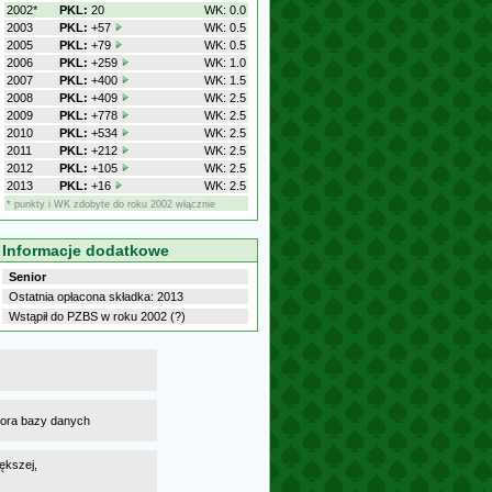
2002*
PKL:
20
WK: 0.0
2003
PKL:
+57
WK: 0.5
2005
PKL:
+79
WK: 0.5
2006
PKL:
+259
WK: 1.0
2007
PKL:
+400
WK: 1.5
2008
PKL:
+409
WK: 2.5
2009
PKL:
+778
WK: 2.5
2010
PKL:
+534
WK: 2.5
2011
PKL:
+212
WK: 2.5
2012
PKL:
+105
WK: 2.5
2013
PKL:
+16
WK: 2.5
* punkty i WK zdobyte do roku 2002 włącznie
Informacje dodatkowe
Senior
Ostatnia opłacona składka: 2013
Wstąpił do PZBS w roku 2002 (?)
atora bazy danych
ększej,