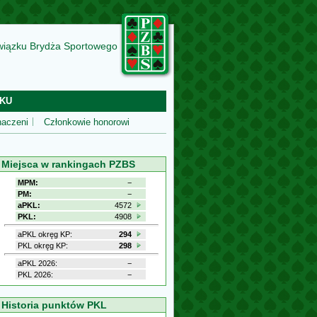
wiązku Brydża Sportowego
KU
aczeni
Członkowie honorowi
Miejsca w rankingach PZBS
MPM:
−
PM:
−
aPKL:
4572
PKL:
4908
aPKL okręg KP:
294
PKL okręg KP:
298
aPKL 2026:
−
PKL 2026:
−
Historia punktów PKL