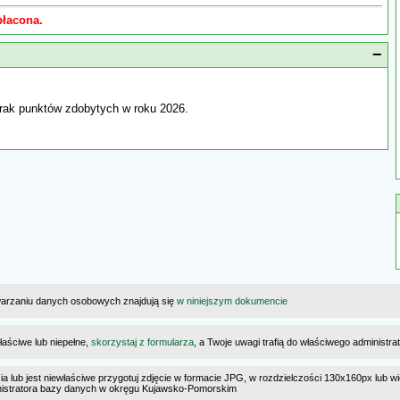
płacona.
−
rak punktów zdobytych w roku 2026.
warzaniu danych osobowych znajdują się
w niniejszym dokumencie
łaściwe lub niepełne,
skorzystaj z formularza
, a Twoje uwagi trafią do właściwego administr
cia lub jest niewłaściwe przygotuj zdjęcie w formacie JPG, w rozdzielczości 130x160px lub wi
dministratora bazy danych w okręgu Kujawsko-Pomorskim