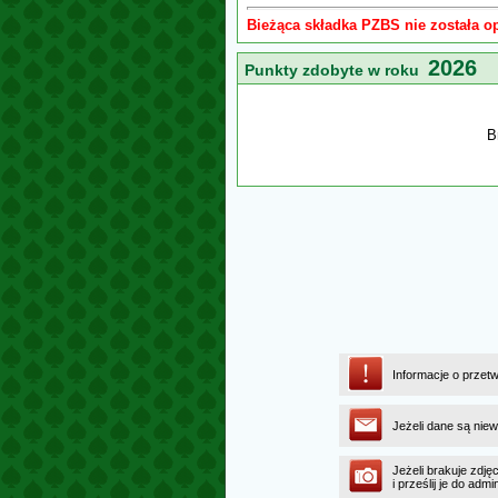
Bieżąca składka PZBS nie została o
2026
Punkty zdobyte w roku
B
Informacje o przet
Jeżeli dane są niew
Jeżeli brakuje zdję
i prześlij je do a