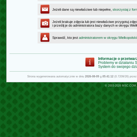
Jeżeli dane są niewłaściwe lub niepełne,
skorzystaj z for
Jeżeli brakuje zdjęcia lub jest niewłaściwe przygotuj zd
i prześlij je do administratora bazy danych w okręgu Wie
Sprawdź, kto jest
administratorem w okręgu Wielkopolsk
Informacje o przetwa
Problemy w działaniu
System do swojego dzi
Strona wygenerowana automatycznie w dniu
2026-08-09
g.
05:41:12
(0.7209/26) prze
© 2003-2026
MSC.COM.