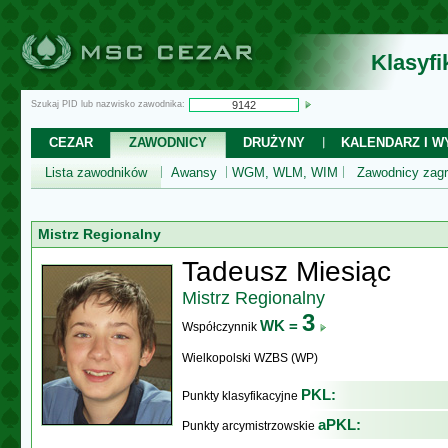
Klasyf
Szukaj PID lub nazwisko zawodnika:
CEZAR
ZAWODNICY
DRUŻYNY
KALENDARZ I WY
Lista zawodników
Awansy
WGM, WLM, WIM
Zawodnicy zagr
Mistrz Regionalny
Tadeusz Miesiąc
Mistrz Regionalny
3
WK =
Współczynnik
Wielkopolski WZBS (WP)
PKL:
Punkty klasyfikacyjne
aPKL:
Punkty arcymistrzowskie