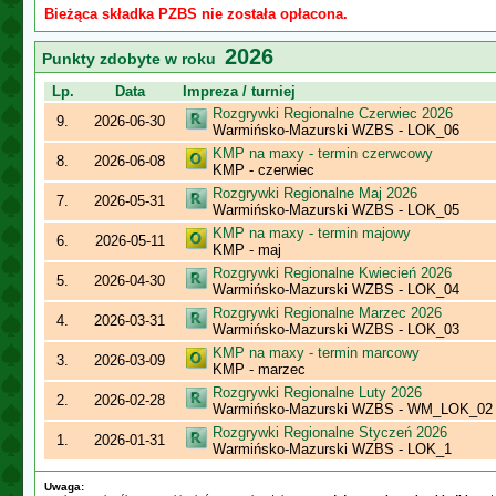
Bieżąca składka PZBS nie została opłacona.
2026
Punkty zdobyte w roku
Lp.
Data
Impreza / turniej
Rozgrywki Regionalne Czerwiec 2026
9.
2026-06-30
Warmińsko-Mazurski WZBS - LOK_06
KMP na maxy - termin czerwcowy
8.
2026-06-08
KMP - czerwiec
Rozgrywki Regionalne Maj 2026
7.
2026-05-31
Warmińsko-Mazurski WZBS - LOK_05
KMP na maxy - termin majowy
6.
2026-05-11
KMP - maj
Rozgrywki Regionalne Kwiecień 2026
5.
2026-04-30
Warmińsko-Mazurski WZBS - LOK_04
Rozgrywki Regionalne Marzec 2026
4.
2026-03-31
Warmińsko-Mazurski WZBS - LOK_03
KMP na maxy - termin marcowy
3.
2026-03-09
KMP - marzec
Rozgrywki Regionalne Luty 2026
2.
2026-02-28
Warmińsko-Mazurski WZBS - WM_LOK_02
Rozgrywki Regionalne Styczeń 2026
1.
2026-01-31
Warmińsko-Mazurski WZBS - LOK_1
Uwaga: