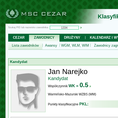
Klasyf
Szukaj PID lub nazwisko zawodnika:
CEZAR
ZAWODNICY
DRUŻYNY
KALENDARZ I WY
Lista zawodników
Awansy
WGM, WLM, WIM
Zawodnicy zagr
Kandydat
Jan Narejko
Kandydat
0.5
WK =
Współczynnik
Warmińsko-Mazurski WZBS (WM)
PKL:
Punkty klasyfikacyjne