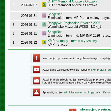
OTP** Memoriał Andrzeja Olczaka
5.
2026-02-07
OTP** Memoriał Andrzeja Olczaka
Biskupiec
BridgeNet
4.
2026-01-31
Eliminacje Intern. MP Par na maksy - stycz
Rozgrywki Regionalne Styczeń 2026
3.
2026-01-31
Warmińsko-Mazurski WZBS - LOK_1
BridgeNet
2.
2026-01-31
Eliminacje Intern. Ind. MP IMP 2026 - styc
KMP na maxy - termin styczniowy
1.
2026-01-12
KMP - styczeń
Informacje o przetwarzaniu danych osobowych znajdują
Jeżeli dane są niewłaściwe lub niepełne,
skorzystaj z for
Jeżeli brakuje zdjęcia lub jest niewłaściwe przygotuj zd
i prześlij je do administratora bazy danych w okręgu W
Sprawdź, kto jest
administratorem w okręgu Warmińsko
Informacje o przetwa