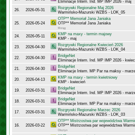
Eliminacje Intern. Ind. MP IMP 2026 - maj
Rozgrywki Regionalne Maj 2026
26.
2026-05-31
Warmińsko-Mazurski WZBS - LOK_05
OTP** Memoriał Jana Janiaka
25.
2026-05-24
OTP** Memoriał Jana Janiaka
Morąg
KMP na maxy - termin majowy
24.
2026-05-11
KMP - maj
Rozgrywki Regionalne Kwiecień 2026
23.
2026-04-30
Warmińsko-Mazurski WZBS - LOK_04
BridgeNet
22.
2026-04-30
Eliminacje Intern. Ind. MP IMP 2026 - kwiec
BridgeNet
21.
2026-04-30
Eliminacje Intern. MP Par na maksy - marz
KMP na maxy - termin kwietniowy
20.
2026-04-13
KMP - kwiecień
BridgeNet
19.
2026-03-31
Eliminacje Intern. Ind. MP IMP 2026 - marz
BridgeNet
18.
2026-03-31
Eliminacje Intern. MP Par na maksy - marz
Rozgrywki Regionalne Marzec 2026
17.
2026-03-31
Warmińsko-Mazurski WZBS - LOK_03
OTP** Mistrzostwa par województwa Warmi
16.
2026-03-22
OTP** Mistrzostwa par województwa Warmi
Olsztyn