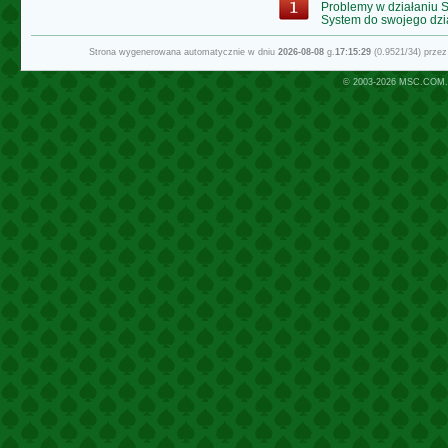
Problemy w działaniu
System do swojego dzi
Strona wygenerowana automatycznie w dniu
2026-08-08
g.
17:15:29
(0.9521/34) prze
© 2003-2026
MSC.COM.