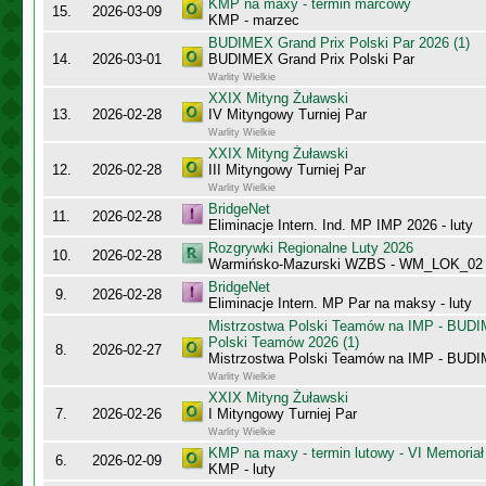
KMP na maxy - termin marcowy
15.
2026-03-09
KMP - marzec
BUDIMEX Grand Prix Polski Par 2026 (1)
14.
2026-03-01
BUDIMEX Grand Prix Polski Par
Warlity Wielkie
XXIX Mityng Żuławski
13.
2026-02-28
IV Mityngowy Turniej Par
Warlity Wielkie
XXIX Mityng Żuławski
12.
2026-02-28
III Mityngowy Turniej Par
Warlity Wielkie
BridgeNet
11.
2026-02-28
Eliminacje Intern. Ind. MP IMP 2026 - luty
Rozgrywki Regionalne Luty 2026
10.
2026-02-28
Warmińsko-Mazurski WZBS - WM_LOK_02
BridgeNet
9.
2026-02-28
Eliminacje Intern. MP Par na maksy - luty
Mistrzostwa Polski Teamów na IMP - BUDI
Polski Teamów 2026 (1)
8.
2026-02-27
Mistrzostwa Polski Teamów na IMP - BU
Warlity Wielkie
XXIX Mityng Żuławski
7.
2026-02-26
I Mityngowy Turniej Par
Warlity Wielkie
KMP na maxy - termin lutowy - VI Memoriał
6.
2026-02-09
KMP - luty