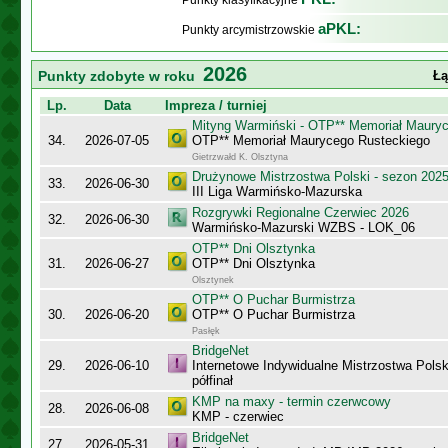
Punkty klasyfikacyjne
aPKL:
Punkty arcymistrzowskie
2026
Punkty zdobyte w roku
Łą
Lp.
Data
Impreza / turniej
Mityng Warmiński - OTP** Memoriał Maury
34.
2026-07-05
OTP** Memoriał Maurycego Rusteckiego
Gietrzwałd K. Olsztyna
Drużynowe Mistrzostwa Polski - sezon 202
33.
2026-06-30
III Liga Warmińsko-Mazurska
Rozgrywki Regionalne Czerwiec 2026
32.
2026-06-30
Warmińsko-Mazurski WZBS - LOK_06
OTP** Dni Olsztynka
31.
2026-06-27
OTP** Dni Olsztynka
Olsztynek
OTP** O Puchar Burmistrza
30.
2026-06-20
OTP** O Puchar Burmistrza
Pasłęk
BridgeNet
29.
2026-06-10
Internetowe Indywidualne Mistrzostwa Pols
półfinał
KMP na maxy - termin czerwcowy
28.
2026-06-08
KMP - czerwiec
BridgeNet
27.
2026-05-31