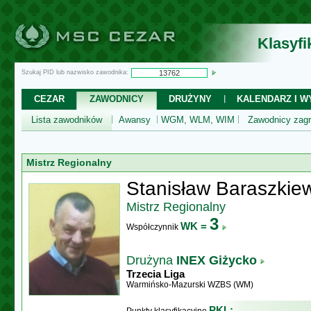
Klasyf
Szukaj PID lub nazwisko zawodnika:
CEZAR
ZAWODNICY
DRUŻYNY
KALENDARZ I WY
Lista zawodników
Awansy
WGM, WLM, WIM
Zawodnicy zagr
Mistrz Regionalny
Stanisław Baraszkie
Mistrz Regionalny
3
WK =
Współczynnik
Drużyna
INEX Giżycko
Trzecia Liga
Warmińsko-Mazurski WZBS (WM)
PKL: