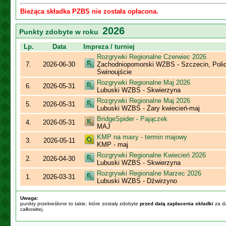
Bieżąca składka PZBS nie została opłacona.
2026
Punkty zdobyte w roku
Lp.
Data
Impreza / turniej
Rozgrywki Regionalne Czerwiec 2026
7.
2026-06-30
Zachodniopomorski WZBS - Szczecin, Polic
Świnoujście
Rozgrywki Regionalne Maj 2026
6.
2026-05-31
Lubuski WZBS - Skwierzyna
Rozgrywki Regionalne Maj 2026
5.
2026-05-31
Lubuski WZBS - Żary kwiecień-maj
BridgeSpider - Pajączek
4.
2026-05-31
MAJ
KMP na maxy - termin majowy
3.
2026-05-11
KMP - maj
Rozgrywki Regionalne Kwiecień 2026
2.
2026-04-30
Lubuski WZBS - Skwierzyna
Rozgrywki Regionalne Marzec 2026
1.
2026-03-31
Lubuski WZBS - Dźwirzyno
Uwaga:
punkty przekreślone to takie, które zostały zdobyte
przed datą zapłacenia składki
za da
całkowitej.