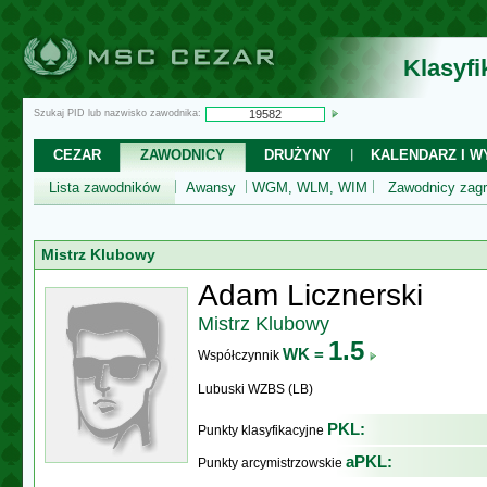
Klasyf
Szukaj PID lub nazwisko zawodnika:
CEZAR
ZAWODNICY
DRUŻYNY
KALENDARZ I WY
Lista zawodników
Awansy
WGM, WLM, WIM
Zawodnicy zagr
Mistrz Klubowy
Adam Licznerski
Mistrz Klubowy
1.5
WK =
Współczynnik
Lubuski WZBS (LB)
PKL:
Punkty klasyfikacyjne
aPKL:
Punkty arcymistrzowskie