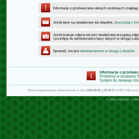
Informacje o przetwarzaniu danych osobowych znajdują
Jeżeli dane są niewłaściwe lub niepełne,
skorzystaj z for
Jeżeli brakuje zdjęcia lub jest niewłaściwe przygotuj zd
i prześlij je do administratora bazy danych w okręgu Lub
Sprawdź, kto jest
administratorem w okręgu Lubuskim
Informacje o przetwa
Problemy w działaniu
System do swojego dzi
Strona wygenerowana automatycznie w dniu
2026-08-06
g.
20:58:37
(0.8577/39) prze
© 2003-2026
MSC.COM.