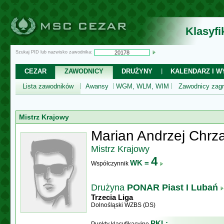
Klasyf
Szukaj PID lub nazwisko zawodnika:
CEZAR
ZAWODNICY
DRUŻYNY
KALENDARZ I WY
Lista zawodników
Awansy
WGM, WLM, WIM
Zawodnicy zagr
Mistrz Krajowy
Marian Andrzej Chrz
Mistrz Krajowy
4
WK =
Współczynnik
Drużyna
PONAR Piast I Lubań
Trzecia Liga
Dolnośląski WZBS (DS)
PKL: