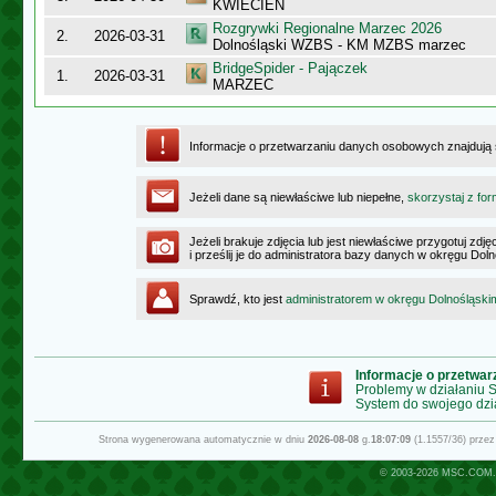
KWIECIEŃ
Rozgrywki Regionalne Marzec 2026
2.
2026-03-31
Dolnośląski WZBS - KM MZBS marzec
BridgeSpider - Pajączek
1.
2026-03-31
MARZEC
Informacje o przetwarzaniu danych osobowych znajdują
Jeżeli dane są niewłaściwe lub niepełne,
skorzystaj z for
Jeżeli brakuje zdjęcia lub jest niewłaściwe przygotuj zd
i prześlij je do administratora bazy danych w okręgu Dol
Sprawdź, kto jest
administratorem w okręgu Dolnośląski
Informacje o przetwa
Problemy w działaniu
System do swojego dzi
Strona wygenerowana automatycznie w dniu
2026-08-08
g.
18:07:09
(1.1557/36) prze
© 2003-2026
MSC.COM.