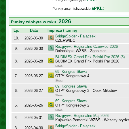
Punkty klasyfikacyjne
aPKL:
Punkty arcymistrzowskie
2026
Punkty zdobyte w roku
Lp.
Data
Impreza / turniej
BridgeSpider - Pajączek
10.
2026-06-30
CZERWIEC
Rozgrywki Regionalne Czerwiec 2026
9.
2026-06-30
Dolnośląski WZBS - Zgorzelec
BUDIMEX Grand Prix Polski Par 2026 (8)
8.
2026-06-28
BUDIMEX Grand Prix Polski Par 2026
Sława
69. Kongres Sława
7.
2026-06-27
OTP* Kongresowy 4
Sława
69. Kongres Sława
6.
2026-06-27
OTP* Kongresowy 3 - Obok Mikstów
Sława
69. Kongres Sława
5.
2026-06-26
OTP* Kongresowy 2
Sława
Rozgrywki Regionalne Maj 2026
4.
2026-05-31
Kujawsko-Pomorski WZBS - Wczasy bryd
BridgeSpider - Pajączek
3.
2026-04-30