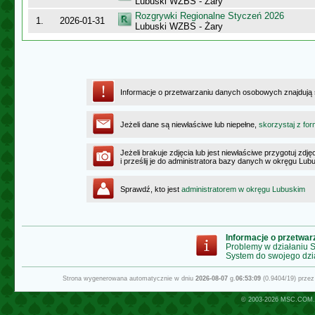
Lubuski WZBS - Żary
Rozgrywki Regionalne Styczeń 2026
1.
2026-01-31
Lubuski WZBS - Żary
Informacje o przetwarzaniu danych osobowych znajdują
Jeżeli dane są niewłaściwe lub niepełne,
skorzystaj z for
Jeżeli brakuje zdjęcia lub jest niewłaściwe przygotuj zd
i prześlij je do administratora bazy danych w okręgu Lub
Sprawdź, kto jest
administratorem w okręgu Lubuskim
Informacje o przetwa
Problemy w działaniu
System do swojego dzi
Strona wygenerowana automatycznie w dniu
2026-08-07
g.
06:53:09
(0.9404/19) prze
© 2003-2026
MSC.COM.