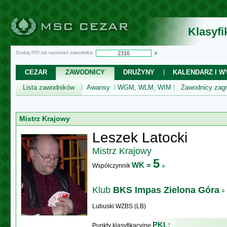
Klasyf
Szukaj PID lub nazwisko zawodnika:
CEZAR
ZAWODNICY
DRUŻYNY
KALENDARZ I WY
Lista zawodników
Awansy
WGM, WLM, WIM
Zawodnicy zagr
Mistrz Krajowy
Leszek Latocki
Mistrz Krajowy
5
WK =
Współczynnik
Klub
BKS Impas Zielona Góra
Lubuski WZBS (LB)
PKL:
Punkty klasyfikacyjne