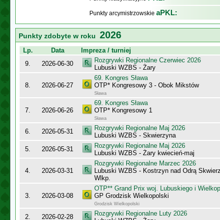
aPKL:
Punkty arcymistrzowskie
2026
Punkty zdobyte w roku
Lp.
Data
Impreza / turniej
Rozgrywki Regionalne Czerwiec 2026
9.
2026-06-30
Lubuski WZBS - Żary
69. Kongres Sława
8.
2026-06-27
OTP* Kongresowy 3 - Obok Mikstów
Sława
69. Kongres Sława
7.
2026-06-26
OTP* Kongresowy 1
Sława
Rozgrywki Regionalne Maj 2026
6.
2026-05-31
Lubuski WZBS - Skwierzyna
Rozgrywki Regionalne Maj 2026
5.
2026-05-31
Lubuski WZBS - Żary kwiecień-maj
Rozgrywki Regionalne Marzec 2026
4.
2026-03-31
Lubuski WZBS - Kostrzyn nad Odrą Skwier
Wlkp.
OTP** Grand Prix woj. Lubuskiego i Wielko
3.
2026-03-08
GP Grodzisk Wielkopolski
Grodzisk Wielkopolski
Rozgrywki Regionalne Luty 2026
2.
2026-02-28