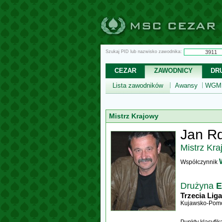
Szukaj PID lub nazwisko zawodnika:
CEZAR
ZAWODNICY
DR
Lista zawodników
Awansy
WGM,
Mistrz Krajowy
Jan Rd
Mistrz Kra
Współczynnik
Drużyna
E
Trzecia Liga
Kujawsko-Pomo