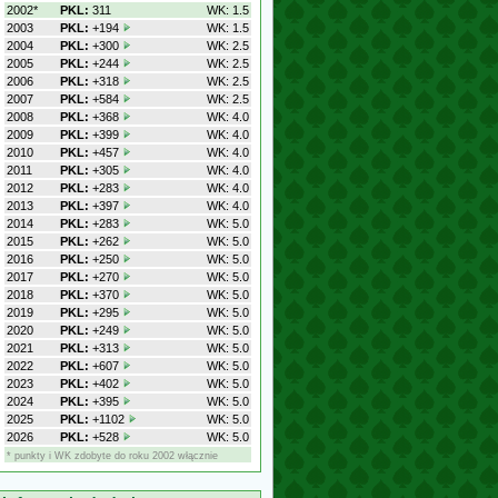
2002*
PKL:
311
WK: 1.5
2003
PKL:
+194
WK: 1.5
2004
PKL:
+300
WK: 2.5
2005
PKL:
+244
WK: 2.5
2006
PKL:
+318
WK: 2.5
2007
PKL:
+584
WK: 2.5
2008
PKL:
+368
WK: 4.0
2009
PKL:
+399
WK: 4.0
2010
PKL:
+457
WK: 4.0
2011
PKL:
+305
WK: 4.0
2012
PKL:
+283
WK: 4.0
2013
PKL:
+397
WK: 4.0
2014
PKL:
+283
WK: 5.0
2015
PKL:
+262
WK: 5.0
2016
PKL:
+250
WK: 5.0
2017
PKL:
+270
WK: 5.0
2018
PKL:
+370
WK: 5.0
2019
PKL:
+295
WK: 5.0
2020
PKL:
+249
WK: 5.0
2021
PKL:
+313
WK: 5.0
2022
PKL:
+607
WK: 5.0
2023
PKL:
+402
WK: 5.0
2024
PKL:
+395
WK: 5.0
2025
PKL:
+1102
WK: 5.0
2026
PKL:
+528
WK: 5.0
* punkty i WK zdobyte do roku 2002 włącznie