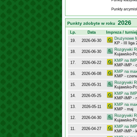
Punkty klasyfi
Punkty arcymis
2026
Punkty zdobyte w roku
Lp.
Data
Impreza / turnie
Drużynowe M
19.
2026-06-30
KP - III lig
Rozgrywki R
18.
2026-06-30
Kujawsko-Po
KMP na IMP 
17.
2026-06-22
KMP-IMP - c
KMP na maxy
16.
2026-06-08
KMP - czerw
Rozgrywki R
15.
2026-05-31
Kujawsko-Po
KMP na IMP 
14.
2026-05-25
KMP-IMP - 
KMP na maxy
13.
2026-05-11
KMP - maj
Rozgrywki R
12.
2026-04-30
Kujawsko-Po
KMP na IMP 
11.
2026-04-27
KMP-IMP - k