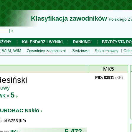
Klasyfikacja zawodników
Polskiego Z
UŻYNY
KALENDARZ I WYNIKI
RANKINGI
BRYDŻYSTA RO
 WLM, WIM
Zawodnicy zagraniczni
Sędziowie
Szkoleniowcy
Odzn
MK5
esiński
PID: 03911
(KP)
jowy
5
WK =
UROBAC Nakło
rski WZBS (KP)
5 472
PKL: