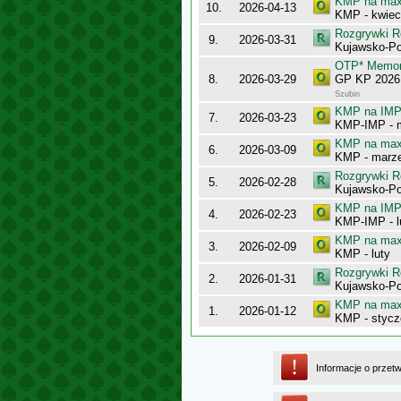
KMP na maxy
10.
2026-04-13
KMP - kwiec
Rozgrywki R
9.
2026-03-31
Kujawsko-Po
OTP* Memori
8.
2026-03-29
GP KP 2026 
Szubin
KMP na IMP 
7.
2026-03-23
KMP-IMP - 
KMP na maxy
6.
2026-03-09
KMP - marz
Rozgrywki R
5.
2026-02-28
Kujawsko-Po
KMP na IMP 
4.
2026-02-23
KMP-IMP - l
KMP na maxy
3.
2026-02-09
KMP - luty
Rozgrywki R
2.
2026-01-31
Kujawsko-Po
KMP na maxy
1.
2026-01-12
KMP - stycz
Informacje o przet