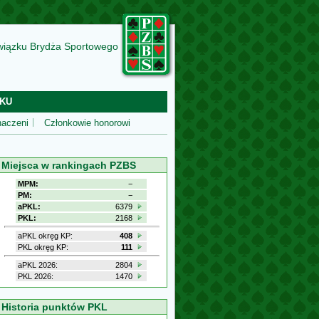
wiązku Brydża Sportowego
KU
aczeni
Członkowie honorowi
Miejsca w rankingach PZBS
MPM:
−
PM:
−
aPKL:
6379
PKL:
2168
aPKL okręg KP:
408
PKL okręg KP:
111
aPKL 2026:
2804
PKL 2026:
1470
Historia punktów PKL