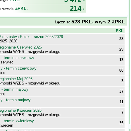
kacyjne
214
aPKL:
trzowskie
528 PKL,
2 aPKL
Łącznie:
w tym
j
PKL
istrzostwa Polski - sezon 2025/2026
28
a 2025_2026
egionalne Czerwiec 2026
29
morski WZBS - rozgrywki w okręgu
- termin czerwcowy
13
zerwiec
 - termin czerwcowy
80
iec
egionalne Maj 2026
3
morski WZBS - rozgrywki w okręgu
- termin majowy
37
maj
 - termin majowy
11
egionalne Kwiecień 2026
7
morski WZBS - rozgrywki w okręgu
- termin kwietniowy
35
wiecień