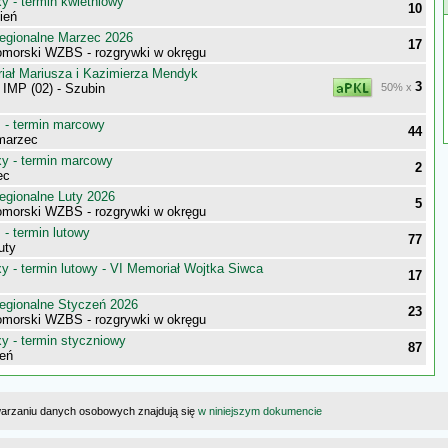
 - termin kwietniowy
10
ień
egionalne Marzec 2026
17
morski WZBS - rozgrywki w okręgu
ał Mariusza i Kazimierza Mendyk
3
IMP (02) - Szubin
50% x
- termin marcowy
44
marzec
 - termin marcowy
2
ec
egionalne Luty 2026
5
morski WZBS - rozgrywki w okręgu
- termin lutowy
77
uty
 - termin lutowy - VI Memoriał Wojtka Siwca
17
egionalne Styczeń 2026
23
morski WZBS - rozgrywki w okręgu
 - termin styczniowy
87
eń
warzaniu danych osobowych znajdują się
w niniejszym dokumencie