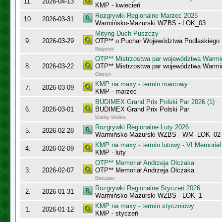
11.
2026-04-13
KMP - kwiecień
Rozgrywki Regionalne Marzec 2026
10.
2026-03-31
Warmińsko-Mazurski WZBS - LOK_03
Mityng Duch Puszczy
9.
2026-03-29
OTP** o Puchar Województwa Podlaskiego
Białystok
OTP** Mistrzostwa par województwa Warmi
8.
2026-03-22
OTP** Mistrzostwa par województwa Warmi
Olsztyn
KMP na maxy - termin marcowy
7.
2026-03-09
KMP - marzec
BUDIMEX Grand Prix Polski Par 2026 (1)
6.
2026-03-01
BUDIMEX Grand Prix Polski Par
Warlity Wielkie
Rozgrywki Regionalne Luty 2026
5.
2026-02-28
Warmińsko-Mazurski WZBS - WM_LOK_02
KMP na maxy - termin lutowy - VI Memoriał
4.
2026-02-09
KMP - luty
OTP** Memoriał Andrzeja Olczaka
3.
2026-02-07
OTP** Memoriał Andrzeja Olczaka
Biskupiec
Rozgrywki Regionalne Styczeń 2026
2.
2026-01-31
Warmińsko-Mazurski WZBS - LOK_1
KMP na maxy - termin styczniowy
1.
2026-01-12
KMP - styczeń