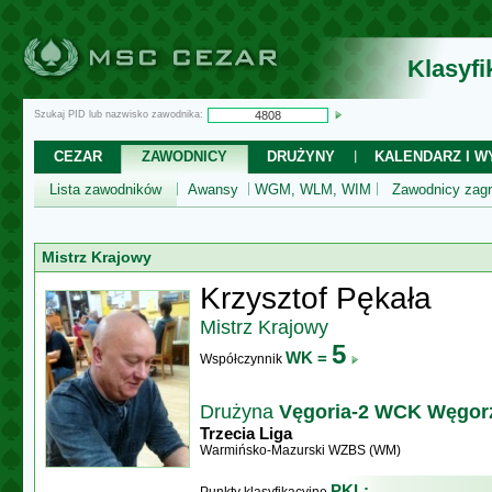
Klasyf
Szukaj PID lub nazwisko zawodnika:
CEZAR
ZAWODNICY
DRUŻYNY
KALENDARZ I WY
Lista zawodników
Awansy
WGM, WLM, WIM
Zawodnicy zagr
Mistrz Krajowy
Krzysztof Pękała
Mistrz Krajowy
5
WK =
Współczynnik
Drużyna
Vęgoria-2 WCK Węgo
Trzecia Liga
Warmińsko-Mazurski WZBS (WM)
PKL: