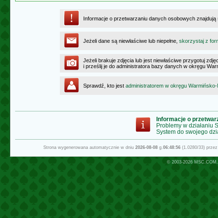
Informacje o przetwarzaniu danych osobowych znajdują
Jeżeli dane są niewłaściwe lub niepełne,
skorzystaj z for
Jeżeli brakuje zdjęcia lub jest niewłaściwe przygotuj zd
i prześlij je do administratora bazy danych w okręgu W
Sprawdź, kto jest
administratorem w okręgu Warmińsko
Informacje o przetwa
Problemy w działaniu
System do swojego dzi
Strona wygenerowana automatycznie w dniu
2026-08-08
g.
06:48:56
(1.0280/33) prze
© 2003-2026
MSC.COM.