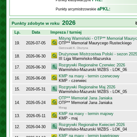
Punkty klasyfikacyjne
aPKL:
Punkty arcymistrzowskie
2026
Punkty zdobyte w roku
Lp.
Data
Impreza / turniej
Mityng Warmiński - OTP** Memoriał Maury
19.
2026-07-05
OTP** Memoriał Maurycego Rusteckiego
Gietrzwałd K. Olsztyna
Drużynowe Mistrzostwa Polski - sezon 202
18.
2026-06-30
III Liga Warmińsko-Mazurska
Rozgrywki Regionalne Czerwiec 2026
17.
2026-06-30
Warmińsko-Mazurski WZBS - LOK_06
KMP na maxy - termin czerwcowy
16.
2026-06-08
KMP - czerwiec
Rozgrywki Regionalne Maj 2026
15.
2026-05-31
Warmińsko-Mazurski WZBS - LOK_05
OTP** Memoriał Jana Janiaka
14.
2026-05-24
OTP** Memoriał Jana Janiaka
Morąg
KMP na maxy - termin majowy
13.
2026-05-11
KMP - maj
Rozgrywki Regionalne Kwiecień 2026
12.
2026-04-30
Warmińsko-Mazurski WZBS - LOK_04
KMP na maxy - termin kwietniowy