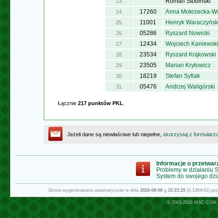
Roman Stobiński
23.
17260
Anna Mokrzecka-W
24.
11001
Henryk Waraczyńsk
25.
05286
Ryszard Nowicki
26.
12434
Wojciech Kaniewsk
27.
23534
Ryszard Krąkowski
28.
23505
Marian Kryłowicz
29.
18219
Stefan Sytlak
30.
05476
Andrzej Waligórski
31.
Łącznie
217 punktów PKL
.
Jeżeli dane są niewłaściwe lub niepełne,
skorzystaj z formularz
Informacje o przetwa
Problemy w działaniu
System do swojego dzi
Strona wygenerowana automatycznie w dniu
2026-08-08
g.
15:23:25
(0.1364/41) pr
© 2003-2026
MSC.COM.