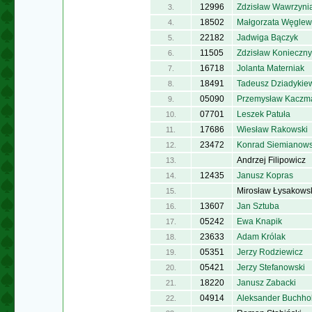
12996
Zdzisław Wawrzyni
3.
18502
Małgorzata Węglew
4.
22182
Jadwiga Bączyk
5.
11505
Zdzisław Konieczny
6.
16718
Jolanta Materniak
7.
18491
Tadeusz Dziadykie
8.
05090
Przemysław Kaczm
9.
07701
Leszek Patuła
10.
17686
Wiesław Rakowski
11.
23472
Konrad Siemianows
12.
Andrzej Filipowicz
13.
12435
Janusz Kopras
14.
Mirosław Łysakows
15.
13607
Jan Sztuba
16.
05242
Ewa Knapik
17.
23633
Adam Królak
18.
05351
Jerzy Rodziewicz
19.
05421
Jerzy Stefanowski
20.
18220
Janusz Zabacki
21.
04914
Aleksander Buchho
22.