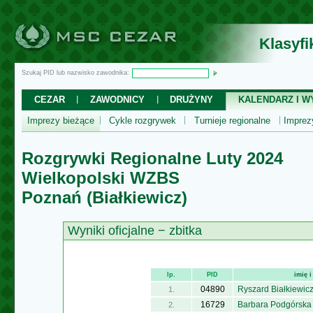
Klasyf
Szukaj PID lub nazwisko zawodnika:
CEZAR
ZAWODNICY
DRUŻYNY
KALENDARZ I WY
Imprezy bieżące
Cykle rozgrywek
Turnieje regionalne
Impre
Rozgrywki Regionalne Luty 2024
Wielkopolski WZBS
Poznań (Białkiewicz)
Wyniki oficjalne − zbitka
lp.
PID
imię 
04890
Ryszard Białkiewic
1.
16729
Barbara Podgórska
2.