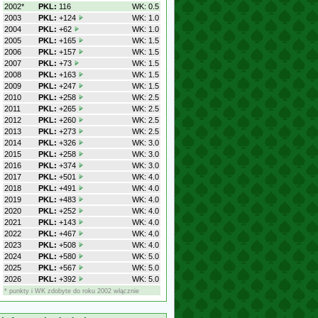
2002*
PKL:
116
WK: 0.5
2003
PKL:
+124
WK: 1.0
2004
PKL:
+62
WK: 1.0
2005
PKL:
+165
WK: 1.5
2006
PKL:
+157
WK: 1.5
2007
PKL:
+73
WK: 1.5
2008
PKL:
+163
WK: 1.5
2009
PKL:
+247
WK: 1.5
2010
PKL:
+258
WK: 2.5
2011
PKL:
+265
WK: 2.5
2012
PKL:
+260
WK: 2.5
2013
PKL:
+273
WK: 2.5
2014
PKL:
+326
WK: 3.0
2015
PKL:
+258
WK: 3.0
2016
PKL:
+374
WK: 3.0
2017
PKL:
+501
WK: 4.0
2018
PKL:
+491
WK: 4.0
2019
PKL:
+483
WK: 4.0
2020
PKL:
+252
WK: 4.0
2021
PKL:
+143
WK: 4.0
2022
PKL:
+467
WK: 4.0
2023
PKL:
+508
WK: 4.0
2024
PKL:
+580
WK: 5.0
2025
PKL:
+567
WK: 5.0
2026
PKL:
+392
WK: 5.0
* punkty i WK zdobyte do roku 2002 włącznie