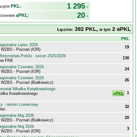
1 295
PKL:
kacyjne
20
aPKL:
trzowskie
392 PKL,
2 aPKL
Łącznie:
w tym
j
PKL
egionalne Lipiec 2026
19
i WZBS - Poznań (IOR)
istrzostwa Polski - sezon 2025/2026
130
owa PAB
egionalne Czerwiec 2026
24
i WZBS - Poznań (IOR)
egionalne Czerwiec 2026
26
i WZBS - Poznań (Białkiewicz)
moriał Włodka Kwiatkowskiego
1
odka Kwiatkowskiego
 - termin czerwcowy
32
iec
egionalne Maj 2026
20
i WZBS - Poznań (Białkiewicz)
egionalne Maj 2026
3
i WZBS - Poznań (IOR)