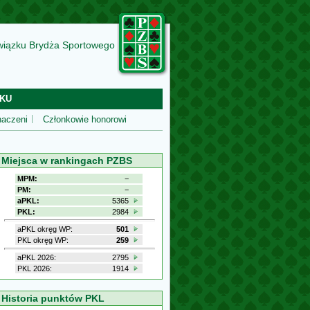
wiązku Brydża Sportowego
KU
aczeni
Członkowie honorowi
Miejsca w rankingach PZBS
MPM:
−
PM:
−
aPKL:
5365
PKL:
2984
aPKL okręg WP:
501
PKL okręg WP:
259
aPKL 2026:
2795
PKL 2026:
1914
Historia punktów PKL