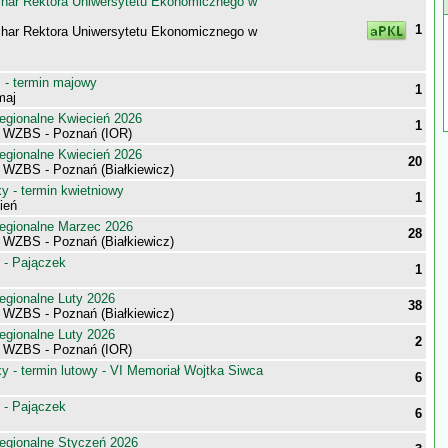
har Rektora Uniwersytetu Ekonomicznego w
1
har Rektora Uniwersytetu Ekonomicznego w
- termin majowy
1
maj
egionalne Kwiecień 2026
1
i WZBS - Poznań (IOR)
egionalne Kwiecień 2026
20
i WZBS - Poznań (Białkiewicz)
 - termin kwietniowy
1
ień
egionalne Marzec 2026
28
i WZBS - Poznań (Białkiewicz)
 - Pajączek
1
egionalne Luty 2026
38
i WZBS - Poznań (Białkiewicz)
egionalne Luty 2026
2
i WZBS - Poznań (IOR)
 - termin lutowy - VI Memoriał Wojtka Siwca
6
 - Pajączek
6
egionalne Styczeń 2026