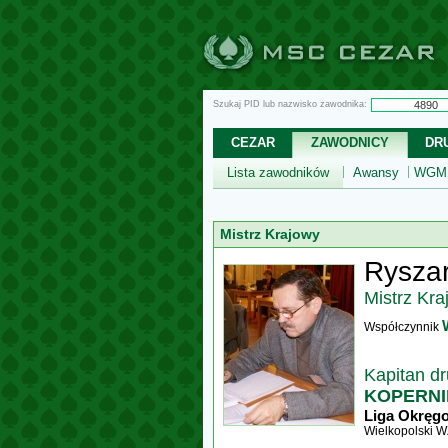
Szukaj PID lub nazwisko zawodnika:
CEZAR
ZAWODNICY
DR
Lista zawodników
Awansy
WGM,
Mistrz Krajowy
Ryszar
Mistrz Kra
Współczynnik
Kapitan d
KOPERNI
Liga Okręg
Wielkopolski 