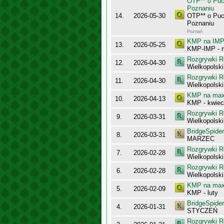
OTP** o Puc
Poznaniu
14.
2026-05-30
OTP** o Puc
Poznaniu
Poznań
KMP na IMP 
13.
2026-05-25
KMP-IMP - 
Rozgrywki R
12.
2026-04-30
Wielkopolsk
Rozgrywki R
11.
2026-04-30
Wielkopolsk
KMP na maxy
10.
2026-04-13
KMP - kwiec
Rozgrywki R
9.
2026-03-31
Wielkopolsk
BridgeSpider
8.
2026-03-31
MARZEC
Rozgrywki R
7.
2026-02-28
Wielkopolsk
Rozgrywki R
6.
2026-02-28
Wielkopolsk
KMP na maxy
5.
2026-02-09
KMP - luty
BridgeSpider
4.
2026-01-31
STYCZEŃ
Rozgrywki R