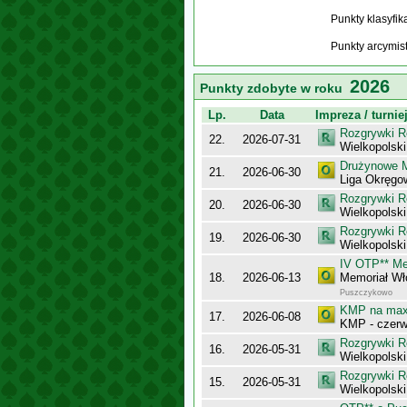
Punkty klasyfi
Punkty arcymis
2026
Punkty zdobyte w roku
Lp.
Data
Impreza / turnie
Rozgrywki R
22.
2026-07-31
Wielkopolsk
Drużynowe M
21.
2026-06-30
Liga Okręg
Rozgrywki R
20.
2026-06-30
Wielkopolsk
Rozgrywki R
19.
2026-06-30
Wielkopolsk
IV OTP** Me
18.
2026-06-13
Memoriał Wł
Puszczykowo
KMP na maxy
17.
2026-06-08
KMP - czerw
Rozgrywki R
16.
2026-05-31
Wielkopolsk
Rozgrywki R
15.
2026-05-31
Wielkopolsk