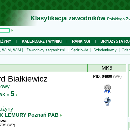
Klasyfikacja zawodników
Polskiego Z
UŻYNY
KALENDARZ I WYNIKI
RANKINGI
BRYDŻYSTA RO
 WLM, WIM
Zawodnicy zagraniczni
Sędziowie
Szkoleniowcy
Odzn
MK5
d Białkiewicz
PID: 04890
(WP)
jowy
5
WK =
rużyny
K LEMURY Poznań PAB
owa
WZBS (WP)