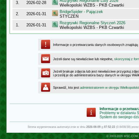
Rozgrywki Regionalne Luty 2026
3.
2026-02-28
Wielkopolski WZBS - PKB Czwartki
BridgeSpider - Pajączek
2.
2026-01-31
STYCZEŃ
Rozgrywki Regionalne Styczeń 2026
1.
2026-01-31
Wielkopolski WZBS - PKB Czwartki
Informacje o przetwarzaniu danych osobowych znajdują
Jeżeli dane są niewłaściwe lub niepełne,
skorzystaj z for
Jeżeli brakuje zdjęcia lub jest niewłaściwe przygotuj zd
i prześlij je do administratora bazy danych w okręgu Wie
Sprawdź, kto jest
administratorem w okręgu Wielkopolsk
Informacje o przetwa
Problemy w działaniu
System do swojego dzi
Strona wygenerowana automatycznie w dniu
2026-08-09
g.
07:52:22
(0.8458/39) prze
© 2003-2026
MSC.COM.