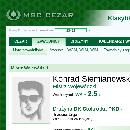
Klasyf
Szukaj PID lub nazwisko zawodnika:
CEZAR
ZAWODNICY
DRUŻYNY
KALENDARZ I WY
Lista zawodników
Awansy
WGM, WLM, WIM
Zawodnicy zagr
Mistrz Wojewódzki
Konrad Siemianowsk
Mistrz Wojewódzki
2.5
WK =
Współczynnik
Drużyna
DK Stokrotka PKB
Trzecia Liga
Wielkopolski WZBS (WP)
PKL: