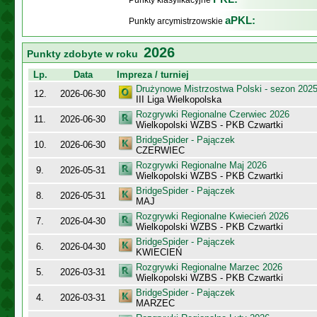
Punkty klasyfikacyjne
aPKL:
Punkty arcymistrzowskie
2026
Punkty zdobyte w roku
Lp.
Data
Impreza / turniej
Drużynowe Mistrzostwa Polski - sezon 202
12.
2026-06-30
III Liga Wielkopolska
Rozgrywki Regionalne Czerwiec 2026
11.
2026-06-30
Wielkopolski WZBS - PKB Czwartki
BridgeSpider - Pajączek
10.
2026-06-30
CZERWIEC
Rozgrywki Regionalne Maj 2026
9.
2026-05-31
Wielkopolski WZBS - PKB Czwartki
BridgeSpider - Pajączek
8.
2026-05-31
MAJ
Rozgrywki Regionalne Kwiecień 2026
7.
2026-04-30
Wielkopolski WZBS - PKB Czwartki
BridgeSpider - Pajączek
6.
2026-04-30
KWIECIEŃ
Rozgrywki Regionalne Marzec 2026
5.
2026-03-31
Wielkopolski WZBS - PKB Czwartki
BridgeSpider - Pajączek
4.
2026-03-31
MARZEC