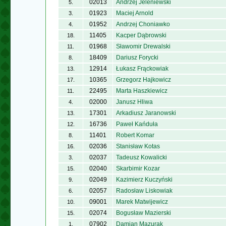
02013
Andrzej Jeleniewski
5.
01923
Maciej Arnold
3.
01952
Andrzej Choniawko
4.
11405
Kacper Dąbrowski
18.
01968
Sławomir Drewalski
11.
18409
Dariusz Forycki
8.
12914
Łukasz Frąckowiak
13.
10365
Grzegorz Hajkowicz
17.
22495
Marta Haszkiewicz
11.
02000
Janusz Hliwa
4.
17301
Arkadiusz Jaranowski
13.
16736
Paweł Kańduła
12.
11401
Robert Komar
8.
02036
Stanisław Kotas
16.
02037
Tadeusz Kowalicki
3.
02040
Skarbimir Kozar
15.
02049
Kazimierz Kuczyński
9.
02057
Radosław Liskowiak
6.
09001
Marek Matwijewicz
10.
02074
Bogusław Mazierski
15.
07902
Damian Mazurak
1.