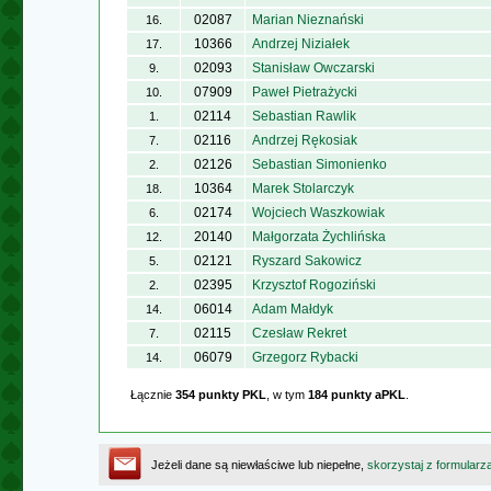
02087
Marian Nieznański
16.
10366
Andrzej Niziałek
17.
02093
Stanisław Owczarski
9.
07909
Paweł Pietrażycki
10.
02114
Sebastian Rawlik
1.
02116
Andrzej Rękosiak
7.
02126
Sebastian Simonienko
2.
10364
Marek Stolarczyk
18.
02174
Wojciech Waszkowiak
6.
20140
Małgorzata Żychlińska
12.
02121
Ryszard Sakowicz
5.
02395
Krzysztof Rogoziński
2.
06014
Adam Małdyk
14.
02115
Czesław Rekret
7.
06079
Grzegorz Rybacki
14.
Łącznie
354 punkty PKL
, w tym
184 punkty aPKL
.
Jeżeli dane są niewłaściwe lub niepełne,
skorzystaj z formularz