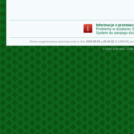
Informacje o przetwa
Problemy w działaniu
System do swojego dzi
Strona wygenerowana automatycznie w dniu
2026-08-06
g.
20:44:32
(0.1806/46) pr
© 2003-2026
MSC.COM.