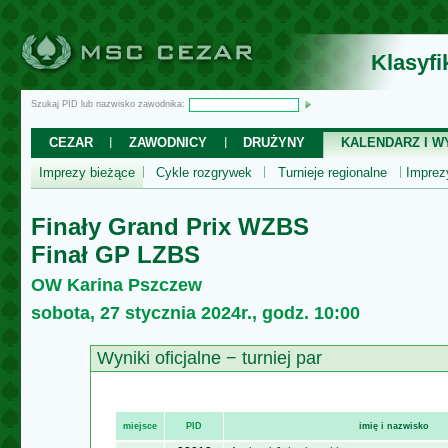
Klasyf
Szukaj PID lub nazwisko zawodnika:
CEZAR
ZAWODNICY
DRUŻYNY
KALENDARZ I WY
Imprezy bieżące
Cykle rozgrywek
Turnieje regionalne
Impre
Finały Grand Prix WZBS
Finał GP LZBS
OW Karina Pszczew
sobota, 27 stycznia 2024r., godz. 10:00
Wyniki oficjalne − turniej par
miejsce
PID
imię i nazwisko