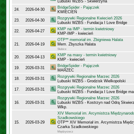
Lubuski WZBS - Skwierzyna
BridgeSpider - Pajączek
24.
2026-04-30
KWIECIEŃ
Rozgrywki Regionalne Kwiecień 2026
23.
2026-04-30
Lubuski WZBS - Fundacja I Love Bridge
KMP na IMP - termin kwietniowy
22.
2026-04-27
KMP-IMP - kwiecień
OTP** memoriał im. Zbigniewa Halata
21.
2026-04-19
Mem. Zbyszka Halata
Słubice
KMP na maxy - termin kwietniowy
20.
2026-04-13
KMP - kwiecień
BridgeSpider - Pajączek
19.
2026-03-31
MARZEC
Rozgrywki Regionalne Marzec 2026
18.
2026-03-31
Lubuski WZBS - Grodzisk Wielkopolski
Rozgrywki Regionalne Marzec 2026
17.
2026-03-31
Lubuski WZBS - Fundacja I Love Bridge m
Rozgrywki Regionalne Marzec 2026
16.
2026-03-31
Lubuski WZBS - Kostrzyn nad Odrą Skwier
Wlkp.
XIV Memoriał im. Arcymistrza Międzynaro
Szadkowskiego
15.
2026-03-29
OTP** XIV Memoriał im. Arcymistrza Międ
Czarka Szadkowskiego
Międzyrzecz