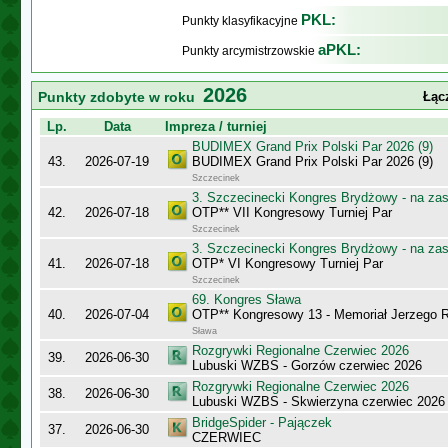
PKL:
Punkty klasyfikacyjne
aPKL:
Punkty arcymistrzowskie
2026
Punkty zdobyte w roku
Łąc
Lp.
Data
Impreza / turniej
BUDIMEX Grand Prix Polski Par 2026 (9)
43.
2026-07-19
BUDIMEX Grand Prix Polski Par 2026 (9)
Szczecinek
3. Szczecinecki Kongres Brydżowy - na za
42.
2026-07-18
OTP** VII Kongresowy Turniej Par
Szczecinek
3. Szczecinecki Kongres Brydżowy - na za
41.
2026-07-18
OTP* VI Kongresowy Turniej Par
Szczecinek
69. Kongres Sława
40.
2026-07-04
OTP** Kongresowy 13 - Memoriał Jerzego
Sława
Rozgrywki Regionalne Czerwiec 2026
39.
2026-06-30
Lubuski WZBS - Gorzów czerwiec 2026
Rozgrywki Regionalne Czerwiec 2026
38.
2026-06-30
Lubuski WZBS - Skwierzyna czerwiec 2026
BridgeSpider - Pajączek
37.
2026-06-30
CZERWIEC