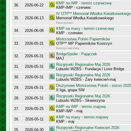
KMP na IMP - termin czerwcowy
36.
2026-06-22
KMP-IMP - czerwiec
IV OTP** Memoriał Włodka Kwiatkowskiego
35.
2026-06-13
Memoriał Włodka Kwiatkowskiego
Puszczykowo
KMP na maxy - termin czerwcowy
34.
2026-06-08
KMP - czerwiec
Mistrzostwa Polski Papierników
33.
2026-05-31
OTP** MP Papierników Kostrzyn
Kostrzyn nad Odrą
BridgeSpider - Pajączek
32.
2026-05-31
MAJ
Rozgrywki Regionalne Maj 2026
31.
2026-05-31
Lubuski WZBS - Fundacja I Love Bridge
Rozgrywki Regionalne Maj 2026
30.
2026-05-31
Lubuski WZBS - Żary kwiecień-maj
Drużynowe Mistrzostwa Polski - sezon 202
29.
2026-05-31
II liga, grupa SW
Rozgrywki Regionalne Maj 2026
28.
2026-05-31
Lubuski WZBS - Skwierzyna
KMP na IMP - termin majowy
27.
2026-05-25
KMP-IMP - maj
KMP na maxy - termin majowy
26.
2026-05-11
KMP - maj
Rozgrywki Regionalne Kwiecień 2026
25.
2026-04-30