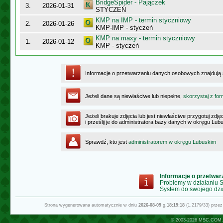
BridgeSpider - Pajączek
3.
2026-01-31
STYCZEŃ
KMP na IMP - termin styczniowy
2.
2026-01-26
KMP-IMP - styczeń
KMP na maxy - termin styczniowy
1.
2026-01-12
KMP - styczeń
Informacje o przetwarzaniu danych osobowych znajdują
Jeżeli dane są niewłaściwe lub niepełne,
skorzystaj z for
Jeżeli brakuje zdjęcia lub jest niewłaściwe przygotuj zd
i prześlij je do administratora bazy danych w okręgu Lub
Sprawdź, kto jest
administratorem w okręgu Lubuskim
Informacje o przetwa
Problemy w działaniu
System do swojego dzi
Strona wygenerowana automatycznie w dniu
2026-08-09
g.
18:19:18
(1.2179/33) prze
© 2003-2026
MSC.COM.