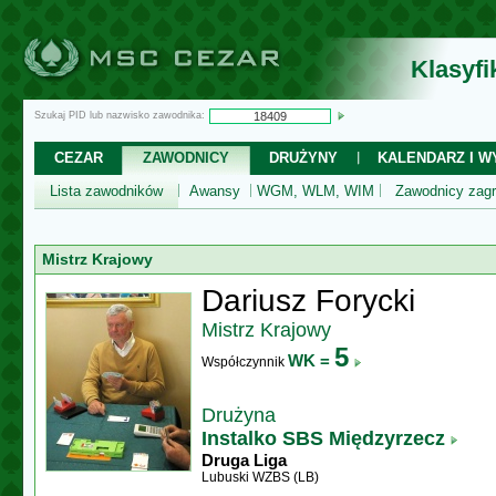
Klasyf
Szukaj PID lub nazwisko zawodnika:
CEZAR
ZAWODNICY
DRUŻYNY
KALENDARZ I WY
Lista zawodników
Awansy
WGM, WLM, WIM
Zawodnicy zagr
Mistrz Krajowy
Dariusz Forycki
Mistrz Krajowy
5
WK =
Współczynnik
Drużyna
Instalko SBS Międzyrzecz
Druga Liga
Lubuski WZBS (LB)