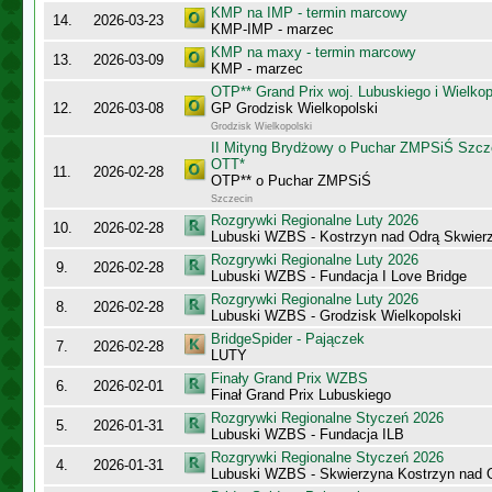
KMP na IMP - termin marcowy
14.
2026-03-23
KMP-IMP - marzec
KMP na maxy - termin marcowy
13.
2026-03-09
KMP - marzec
OTP** Grand Prix woj. Lubuskiego i Wielko
12.
2026-03-08
GP Grodzisk Wielkopolski
Grodzisk Wielkopolski
II Mityng Brydżowy o Puchar ZMPSiŚ Szcze
OTT*
11.
2026-02-28
OTP** o Puchar ZMPSiŚ
Szczecin
Rozgrywki Regionalne Luty 2026
10.
2026-02-28
Lubuski WZBS - Kostrzyn nad Odrą Skwier
Rozgrywki Regionalne Luty 2026
9.
2026-02-28
Lubuski WZBS - Fundacja I Love Bridge
Rozgrywki Regionalne Luty 2026
8.
2026-02-28
Lubuski WZBS - Grodzisk Wielkopolski
BridgeSpider - Pajączek
7.
2026-02-28
LUTY
Finały Grand Prix WZBS
6.
2026-02-01
Finał Grand Prix Lubuskiego
Rozgrywki Regionalne Styczeń 2026
5.
2026-01-31
Lubuski WZBS - Fundacja ILB
Rozgrywki Regionalne Styczeń 2026
4.
2026-01-31
Lubuski WZBS - Skwierzyna Kostrzyn nad 