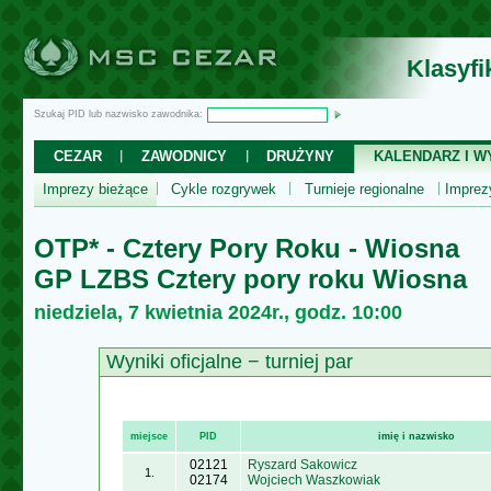
Klasyf
Szukaj PID lub nazwisko zawodnika:
CEZAR
ZAWODNICY
DRUŻYNY
KALENDARZ I WY
Imprezy bieżące
Cykle rozgrywek
Turnieje regionalne
Impre
OTP* - Cztery Pory Roku - Wiosna
GP LZBS Cztery pory roku Wiosna
niedziela, 7 kwietnia 2024r., godz. 10:00
Wyniki oficjalne − turniej par
miejsce
PID
imię i nazwisko
02121
Ryszard Sakowicz
1.
02174
Wojciech Waszkowiak