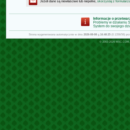
Jeżeli dane są niewłaściwe lub niepełne,
skorzystaj z formularz
Informacje o przetwa
Problemy w działaniu
System do swojego dzi
Strona wygenerowana automatycznie w dniu
2026-08-08
g.
16:48:25
(0.1356/56) pr
© 2003-2026
MSC.COM.