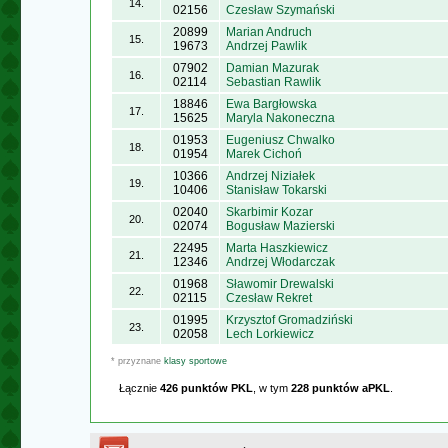
14.
02156
Czesław Szymański
20899
Marian Andruch
15.
19673
Andrzej Pawlik
07902
Damian Mazurak
16.
02114
Sebastian Rawlik
18846
Ewa Bargłowska
17.
15625
Maryla Nakoneczna
01953
Eugeniusz Chwalko
18.
01954
Marek Cichoń
10366
Andrzej Niziałek
19.
10406
Stanisław Tokarski
02040
Skarbimir Kozar
20.
02074
Bogusław Mazierski
22495
Marta Haszkiewicz
21.
12346
Andrzej Włodarczak
01968
Sławomir Drewalski
22.
02115
Czesław Rekret
01995
Krzysztof Gromadziński
23.
02058
Lech Lorkiewicz
* przyznane
klasy sportowe
Łącznie
426 punktów PKL
, w tym
228 punktów aPKL
.