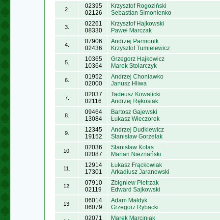
02395
Krzysztof Rogoziński
2.
02126
Sebastian Simonienko
02261
Krzysztof Hajkowski
3.
08330
Paweł Marczak
07906
Andrzej Parmonik
4.
02436
Krzysztof Tumielewicz
10365
Grzegorz Hajkowicz
5.
10364
Marek Stolarczyk
01952
Andrzej Choniawko
6.
02000
Janusz Hliwa
02037
Tadeusz Kowalicki
7.
02116
Andrzej Rękosiak
09464
Bartosz Gajewski
8.
13084
Łukasz Wieczorek
12345
Andrzej Dudkiewicz
9.
19152
Stanisław Gorzelak
02036
Stanisław Kotas
10.
02087
Marian Nieznański
12914
Łukasz Frąckowiak
11.
17301
Arkadiusz Jaranowski
07910
Zbigniew Pietrzak
12.
02119
Edward Sajkowski
06014
Adam Małdyk
13.
06079
Grzegorz Rybacki
02071
Marek Marciniak