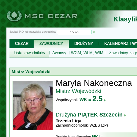
Klasyf
Szukaj PID lub nazwisko zawodnika:
CEZAR
ZAWODNICY
DRUŻYNY
KALENDARZ I WY
Lista zawodników
Awansy
WGM, WLM, WIM
Zawodnicy zagr
Mistrz Wojewódzki
Maryla Nakoneczna
Mistrz Wojewódzki
2.5
WK =
Współczynnik
Drużyna
PIĄTEK Szczecin
Trzecia Liga
Zachodniopomorski WZBS (ZP)
PKL: