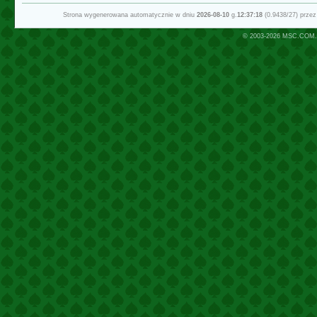
Strona wygenerowana automatycznie w dniu
2026-08-10
g.
12:37:18
(0.9438/27) prze
© 2003-2026
MSC.COM.