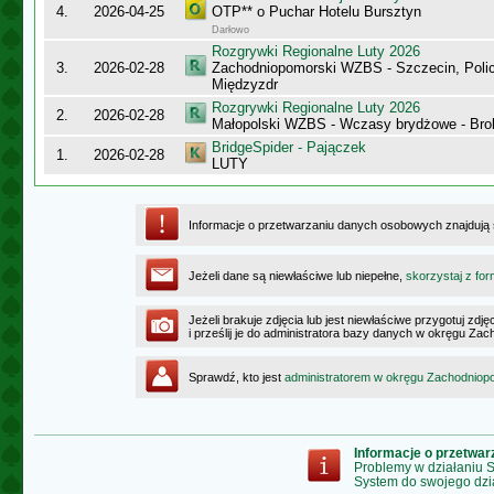
4.
2026-04-25
OTP** o Puchar Hotelu Bursztyn
Darłowo
Rozgrywki Regionalne Luty 2026
3.
2026-02-28
Zachodniopomorski WZBS - Szczecin, Polic
Międzyzdr
Rozgrywki Regionalne Luty 2026
2.
2026-02-28
Małopolski WZBS - Wczasy brydżowe - Bro
BridgeSpider - Pajączek
1.
2026-02-28
LUTY
Informacje o przetwarzaniu danych osobowych znajdują
Jeżeli dane są niewłaściwe lub niepełne,
skorzystaj z for
Jeżeli brakuje zdjęcia lub jest niewłaściwe przygotuj zd
i prześlij je do administratora bazy danych w okręgu Z
Sprawdź, kto jest
administratorem w okręgu Zachodnio
Informacje o przetwa
Problemy w działaniu
System do swojego dzi