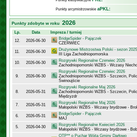
Punkty klasyfikacyjne
aPKL:
Punkty arcymistrzowskie
2026
Punkty zdobyte w roku
Lp.
Data
Impreza / turniej
BridgeSpider - Pajączek
12.
2026-06-30
CZERWIEC
Drużynowe Mistrzostwa Polski - sezon 202
11.
2026-06-30
III Liga Zachodniopomorska
Rozgrywki Regionalne Czerwiec 2026
10.
2026-06-30
Zachodniopomorski WZBS - Wczasy Niecho
Rozgrywki Regionalne Czerwiec 2026
9.
2026-06-30
Zachodniopomorski WZBS - Szczecin, Polic
Świnoujście
Rozgrywki Regionalne Maj 2026
8.
2026-05-31
Zachodniopomorski WZBS - Szczecin, Polic
Międzyzdr
Rozgrywki Regionalne Maj 2026
7.
2026-05-31
Małopolski WZBS - Wczasy brydżowe - Bro
BridgeSpider - Pajączek
6.
2026-05-31
MAJ
Rozgrywki Regionalne Kwiecień 2026
5.
2026-04-30
Małopolski WZBS - Wczasy brydżowe - Bobo
OTP** o Puchar Wójta Gminy Darłowo