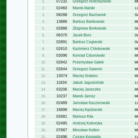
07232
Grzegorz Andrzejowski
1.
M
02460
Marek Atalski
2.
L
08288
Grzegorz Bachanek
3.
S
13886
Bartosz Bańkowski
4.
M
02888
Zbigniew Borkowski
5.
S
06370
Jacek Bors
6.
S
02891
Bartosz Ceglarski
7.
S
02610
Kazimierz Chłobowski
8.
M
03096
Konrad Ciborowski
9.
M
02642
Przemysław Gałek
10.
M
02644
Grzegorz Gawron
11.
M
13074
Maciej Grabiec
12.
M
11834
Jakub Jagodziński
13.
L
03206
Maciej Janeczko
14.
M
10237
Marek Jarosz
15.
M
02489
Jarosław Kaczorowski
16.
L
16898
Maciej Kędzierski
17.
M
02681
Mariusz Kita
18.
M
02495
Andrzej Kokoryka
19.
L
07687
Mirosław Kołton
20.
M
02496
Cezary Komajda
21.
L