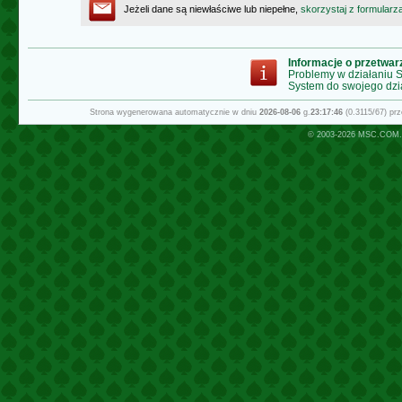
Jeżeli dane są niewłaściwe lub niepełne,
skorzystaj z formularz
Informacje o przetwa
Problemy w działaniu
System do swojego dzi
Strona wygenerowana automatycznie w dniu
2026-08-06
g.
23:17:46
(0.3115/67) pr
© 2003-2026
MSC.COM.