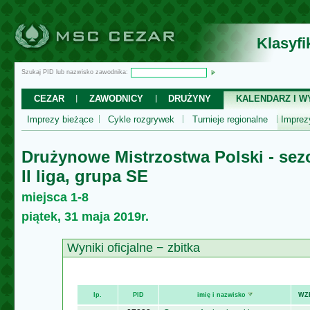
Klasyf
Szukaj PID lub nazwisko zawodnika:
CEZAR
ZAWODNICY
DRUŻYNY
KALENDARZ I WY
Imprezy bieżące
Cykle rozgrywek
Turnieje regionalne
Impre
Drużynowe Mistrzostwa Polski - sez
II liga, grupa SE
miejsca 1-8
piątek, 31 maja 2019r.
Wyniki oficjalne − zbitka
lp.
PID
imię i nazwisko
WZ