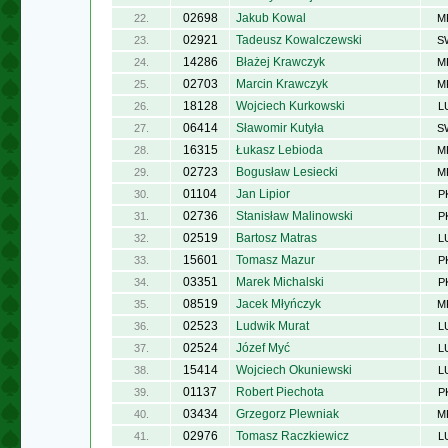
02698
Jakub Kowal
22.
M
02921
Tadeusz Kowalczewski
23.
S
14286
Błażej Krawczyk
24.
M
02703
Marcin Krawczyk
25.
M
18128
Wojciech Kurkowski
26.
L
06414
Sławomir Kutyła
27.
S
16315
Łukasz Lebioda
28.
M
02723
Bogusław Lesiecki
29.
M
01104
Jan Lipior
30.
P
02736
Stanisław Malinowski
31.
P
02519
Bartosz Matras
32.
L
15601
Tomasz Mazur
33.
P
03351
Marek Michalski
34.
P
08519
Jacek Młyńczyk
35.
M
02523
Ludwik Murat
36.
L
02524
Józef Myć
37.
L
15414
Wojciech Okuniewski
38.
L
01137
Robert Piechota
39.
P
03434
Grzegorz Plewniak
40.
M
02976
Tomasz Raczkiewicz
41.
L