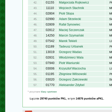
01155
Małgorzata Rojkowicz
42.
P
11110
Wojciech Stachnik
43.
M
02804
Piotr Stopa
44.
M
02990
Adam Strzelecki
45.
S
02809
Rafał Synowiec
46.
M
02812
Maciej Szczerczak
47.
M
14250
Marcin Szymański
48.
M
07542
Marek Tekieli
49.
L
01189
Tadeusz Urbanek
50.
P
13019
Grzegorz Wadas
51.
M
02831
Włodzimierz Wala
52.
M
07940
Piotr Waniurski
53.
M
03006
Krzysztof Warzocha
54.
L
01195
Zbigniew Wilisowski
55.
P
03020
Grzegorz Zakrzewski
56.
S
01770
Aleksander Zdybel
57.
M
* przyznane
klasy sportowe
Łącznie
29740 punktów PKL
, w tym
14876 punktów aPKL
.