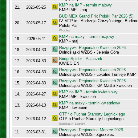
KMP na IMP - termin majowy
21.
2026-05-25
KMP-IMP - maj
BUDIMEX Grand Prix Polski Par 2026 (5)
IV MTP im. Andrzeja Górzyńskiego, Budime
20.
2026-05-17
Polski Par
Wrocław
KMP na maxy - termin majowy
19.
2026-05-11
KMP - maj
Rozgrywki Regionalne Kwiecień 2026
18.
2026-04-30
Dolnośląski WZBS - Jelenia Góra
BridgeSpider - Pajączek
17.
2026-04-30
KWIECIEŃ
Rozgrywki Regionalne Kwiecień 2026
16.
2026-04-30
Dolnośląski WZBS - Lokalne Turnieje KMP
Rozgrywki Regionalne Kwiecień 2026
15.
2026-04-30
Dolnośląski WZBS - KM MZBS kwiecień
KMP na IMP - termin kwietniowy
14.
2026-04-27
KMP-IMP - kwiecień
KMP na maxy - termin kwietniowy
13.
2026-04-13
KMP - kwiecień
OTP* o Puchar Starosty Legnickiego
12.
2026-04-12
OTP o Puchar Starosty Legnickiego
Siedliska K. Legnicy
Rozgrywki Regionalne Marzec 2026
11.
2026-03-31
Dolnośląski WZBS - Zgorzelec