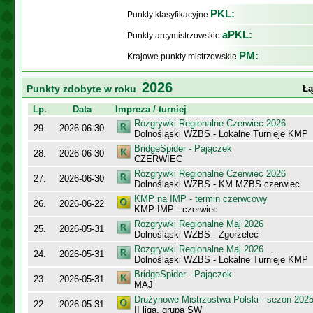
PKL:
Punkty klasyfikacyjne
aPKL:
Punkty arcymistrzowskie
PM:
Krajowe punkty mistrzowskie
2026
Punkty zdobyte w roku
Łą
Lp.
Data
Impreza / turniej
Rozgrywki Regionalne Czerwiec 2026
29.
2026-06-30
Dolnośląski WZBS - Lokalne Turnieje KMP
BridgeSpider - Pajączek
28.
2026-06-30
CZERWIEC
Rozgrywki Regionalne Czerwiec 2026
27.
2026-06-30
Dolnośląski WZBS - KM MZBS czerwiec
KMP na IMP - termin czerwcowy
26.
2026-06-22
KMP-IMP - czerwiec
Rozgrywki Regionalne Maj 2026
25.
2026-05-31
Dolnośląski WZBS - Zgorzelec
Rozgrywki Regionalne Maj 2026
24.
2026-05-31
Dolnośląski WZBS - Lokalne Turnieje KMP
BridgeSpider - Pajączek
23.
2026-05-31
MAJ
Drużynowe Mistrzostwa Polski - sezon 202
22.
2026-05-31
II liga, grupa SW