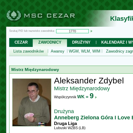
Klasyf
Szukaj PID lub nazwisko zawodnika:
CEZAR
ZAWODNICY
DRUŻYNY
KALENDARZ I WY
Lista zawodników
Awansy
WGM, WLM, WIM
Zawodnicy zagr
Mistrz Międzynarodowy
Aleksander Zdybel
Mistrz Międzynarodowy
9
WK =
Współczynnik
Drużyna
Anneberg Zielona Góra I Love 
Druga Liga
Lubuski WZBS (LB)