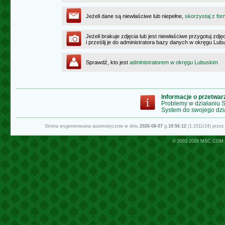
Jeżeli dane są niewłaściwe lub niepełne,
skorzystaj z for
Jeżeli brakuje zdjęcia lub jest niewłaściwe przygotuj zd
i prześlij je do administratora bazy danych w okręgu Lub
Sprawdź, kto jest
administratorem w okręgu Lubuskim
Informacje o przetwa
Problemy w działaniu
System do swojego dzi
Strona wygenerowana automatycznie w dniu
2026-08-07
g.
19:56:12
(1.1511/24) prze
© 2003-2026
MSC.COM.