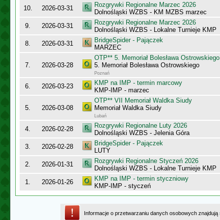
Rozgrywki Regionalne Marzec 2026
10.
2026-03-31
Dolnośląski WZBS - KM MZBS marzec
Rozgrywki Regionalne Marzec 2026
9.
2026-03-31
Dolnośląski WZBS - Lokalne Turnieje KMP
BridgeSpider - Pajączek
8.
2026-03-31
MARZEC
OTP** 5. Memoriał Bolesława Ostrowskiego
7.
2026-03-28
5. Memoriał Bolesława Ostrowskiego
Poznań
KMP na IMP - termin marcowy
6.
2026-03-23
KMP-IMP - marzec
OTP** VII Memoriał Waldka Siudy
5.
2026-03-08
Memoriał Waldka Siudy
Lubań
Rozgrywki Regionalne Luty 2026
4.
2026-02-28
Dolnośląski WZBS - Jelenia Góra
BridgeSpider - Pajączek
3.
2026-02-28
LUTY
Rozgrywki Regionalne Styczeń 2026
2.
2026-01-31
Dolnośląski WZBS - Lokalne Turnieje KMP
KMP na IMP - termin styczniowy
1.
2026-01-26
KMP-IMP - styczeń
Informacje o przetwarzaniu danych osobowych znajdują