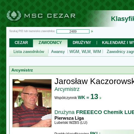
Klasyf
Szukaj PID lub nazwisko zawodnika:
CEZAR
ZAWODNICY
DRUŻYNY
KALENDARZ I WY
Lista zawodników
Awansy
WGM, WLM, WIM
Zawodnicy zagr
Arcymistrz
Jarosław Kaczorowsk
Arcymistrz
13
WK =
Współczynnik
Drużyna
FREEECO Chemik LU
Pierwsza Liga
Lubelski WZBS (LU)
PKL: