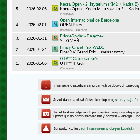
Kadra Open - 2. kryterium (KM2 + Kadra B)
5.
2026-02-06
Kadra Open - Kadra Mistrzowska 2 + Kadra
Warszawa
Open Internacional de Barcelona
4.
2026-02-01
OPEN Pairs
Barcelona, Hiszpania
BridgeSpider - Pajączek
3.
2026-01-31
STYCZEŃ
Finały Grand Prix WZBS
2.
2026-01-24
Finał XV Grand Prix Lubelszczyzny
OTP** Czterech Króli
1.
2026-01-06
OTP** 4 Króli
Warszawa
Informacje o przetwarzaniu danych osobowych znajdują
Jeżeli dane są niewłaściwe lub niepełne,
skorzystaj z for
Jeżeli brakuje zdjęcia lub jest niewłaściwe przygotuj zd
i prześlij je do administratora bazy danych w okręgu Lub
Sprawdź, kto jest
administratorem w okręgu Lubelskim