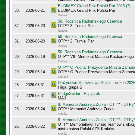
BUDIMEX Grand Prix Polski Par 2026 (7)
33.
2026-06-21
BUDIMEX Grand Prix Polski Par
Radom
50. Rocznica Radomskiego Czerwca
32.
2026-06-20
OTP** 3. Turniej Par
Radom
50. Rocznica Radomskiego Czerwca
31.
2026-06-20
OTP** 2. Turniej Par
Radom
50. Rocznica Radomskiego Czerwca
30.
2026-06-19
OTP** VIII Memoriał Mariana Kucharskiego
Radom
OTP** O Puchar Prezydenta Miasta Zamoś
29.
2026-06-14
OTP** O Puchar Prezydenta Miasta Zamoś
Zamość
Drużynowe Mistrzostwa Polski - sezon 202
28.
2026-05-31
I liga, grupa S
BridgeSpider - Pajączek
27.
2026-05-31
MAJ
8. Memoriał Andrzeja Żurka - OTT** i OTPy*
26.
2026-05-24
OTP** Memoriał Andrzeja Żurka
Kraków
8. Memoriał Andrzeja Żurka - OTT** i OTPy*
OTT** Memoriałowy Turniej Teamów z okazji
25.
2026-05-22
mistrzostwa Polski AZS Kraków
Kraków