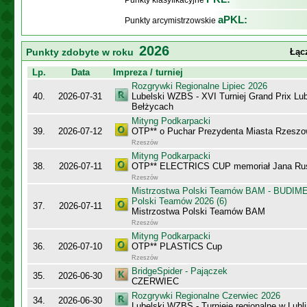
Punkty klasyfikacyjne
aPKL:
Punkty arcymistrzowskie
2026
Punkty zdobyte w roku
Łąc
Lp.
Data
Impreza / turniej
Rozgrywki Regionalne Lipiec 2026
40.
2026-07-31
Lubelski WZBS - XVI Turniej Grand Prix Lu
Bełżycach
Mityng Podkarpacki
39.
2026-07-12
OTP** o Puchar Prezydenta Miasta Rzeszow
Rzeszów
Mityng Podkarpacki
38.
2026-07-11
OTP** ELECTRICS CUP memoriał Jana Ru
Rzeszów
Mistrzostwa Polski Teamów BAM - BUDIME
Polski Teamów 2026 (6)
37.
2026-07-11
Mistrzostwa Polski Teamów BAM
Rzeszów
Mityng Podkarpacki
36.
2026-07-10
OTP** PLASTICS Cup
Rzeszów
BridgeSpider - Pajączek
35.
2026-06-30
CZERWIEC
Rozgrywki Regionalne Czerwiec 2026
34.
2026-06-30
Lubelski WZBS - Turnieje regionalne w Lubli