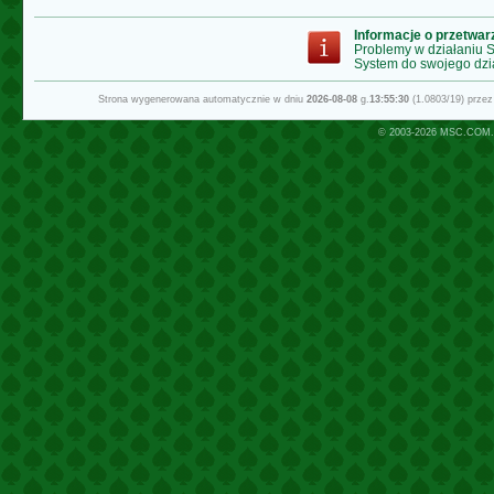
Informacje o przetwa
Problemy w działaniu
System do swojego dzi
Strona wygenerowana automatycznie w dniu
2026-08-08
g.
13:55:30
(1.0803/19) prze
© 2003-2026
MSC.COM.