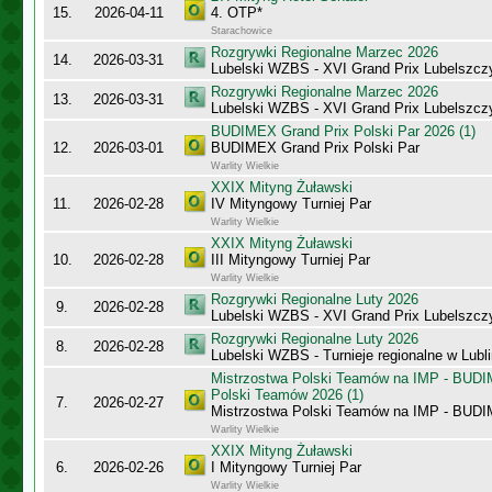
15.
2026-04-11
4. OTP*
Starachowice
Rozgrywki Regionalne Marzec 2026
14.
2026-03-31
Lubelski WZBS - XVI Grand Prix Lubelszcz
Rozgrywki Regionalne Marzec 2026
13.
2026-03-31
Lubelski WZBS - XVI Grand Prix Lubelszc
BUDIMEX Grand Prix Polski Par 2026 (1)
12.
2026-03-01
BUDIMEX Grand Prix Polski Par
Warlity Wielkie
XXIX Mityng Żuławski
11.
2026-02-28
IV Mityngowy Turniej Par
Warlity Wielkie
XXIX Mityng Żuławski
10.
2026-02-28
III Mityngowy Turniej Par
Warlity Wielkie
Rozgrywki Regionalne Luty 2026
9.
2026-02-28
Lubelski WZBS - XVI Grand Prix Lubelszcz
Rozgrywki Regionalne Luty 2026
8.
2026-02-28
Lubelski WZBS - Turnieje regionalne w Lubli
Mistrzostwa Polski Teamów na IMP - BUDI
Polski Teamów 2026 (1)
7.
2026-02-27
Mistrzostwa Polski Teamów na IMP - BU
Warlity Wielkie
XXIX Mityng Żuławski
6.
2026-02-26
I Mityngowy Turniej Par
Warlity Wielkie