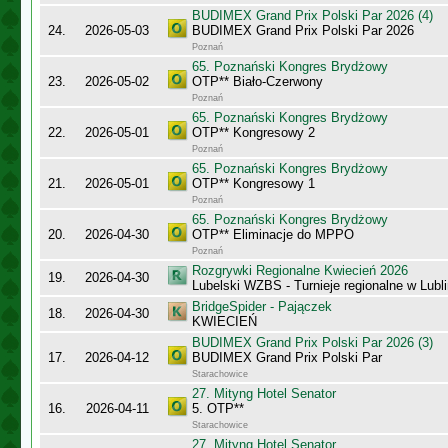
BUDIMEX Grand Prix Polski Par 2026 (4)
24.
2026-05-03
BUDIMEX Grand Prix Polski Par 2026
Poznań
65. Poznański Kongres Brydżowy
23.
2026-05-02
OTP** Biało-Czerwony
Poznań
65. Poznański Kongres Brydżowy
22.
2026-05-01
OTP** Kongresowy 2
Poznań
65. Poznański Kongres Brydżowy
21.
2026-05-01
OTP** Kongresowy 1
Poznań
65. Poznański Kongres Brydżowy
20.
2026-04-30
OTP** Eliminacje do MPPO
Poznań
Rozgrywki Regionalne Kwiecień 2026
19.
2026-04-30
Lubelski WZBS - Turnieje regionalne w Lubli
BridgeSpider - Pajączek
18.
2026-04-30
KWIECIEŃ
BUDIMEX Grand Prix Polski Par 2026 (3)
17.
2026-04-12
BUDIMEX Grand Prix Polski Par
Starachowice
27. Mityng Hotel Senator
16.
2026-04-11
5. OTP**
Starachowice
27. Mityng Hotel Senator