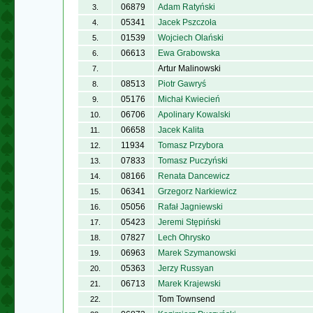
06879
Adam Ratyński
3.
05341
Jacek Pszczoła
4.
01539
Wojciech Olański
5.
06613
Ewa Grabowska
6.
Artur Malinowski
7.
08513
Piotr Gawryś
8.
05176
Michał Kwiecień
9.
06706
Apolinary Kowalski
10.
06658
Jacek Kalita
11.
11934
Tomasz Przybora
12.
07833
Tomasz Puczyński
13.
08166
Renata Dancewicz
14.
06341
Grzegorz Narkiewicz
15.
05056
Rafał Jagniewski
16.
05423
Jeremi Stępiński
17.
07827
Lech Ohrysko
18.
06963
Marek Szymanowski
19.
05363
Jerzy Russyan
20.
06713
Marek Krajewski
21.
Tom Townsend
22.