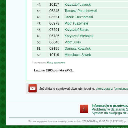
10117
Krzysztof Lasocki
44.
06845
Tomasz Paluchowski
45.
06551
Jacek Ciechomski
46.
06973
Piotr Tuszyński
47.
07291
Krzysztof Buras
48.
06786
Krzysztof Michalak
49.
06648
Piotr Jurek
50.
08195
Dariusz Kowalski
51.
10119
Mirosława Siwek
52.
* przyznane
klasy sportowe
Łącznie
3203 punkty aPKL
.
Jeżeli dane są niewłaściwe lub niepełne,
skorzystaj z formularz
Informacje o przetwa
Problemy w działaniu
System do swojego dzi
Strona wygenerowana automatycznie w dniu
2026-08-08
g.
19:30:51
(0.1717/62) pr