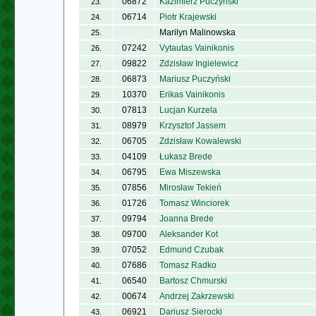
06872
Kazimierz Puczyński
23.
06714
Piotr Krajewski
24.
Marilyn Malinowska
25.
07242
Vytautas Vainikonis
26.
09822
Zdzisław Ingielewicz
27.
06873
Mariusz Puczyński
28.
10370
Erikas Vainikonis
29.
07813
Lucjan Kurzela
30.
08979
Krzysztof Jassem
31.
06705
Zdzisław Kowalewski
32.
04109
Łukasz Brede
33.
06795
Ewa Miszewska
34.
07856
Mirosław Tekień
35.
01726
Tomasz Winciorek
36.
09794
Joanna Brede
37.
09700
Aleksander Kot
38.
07052
Edmund Czubak
39.
07686
Tomasz Radko
40.
06540
Bartosz Chmurski
41.
00674
Andrzej Zakrzewski
42.
06921
Dariusz Sierocki
43.