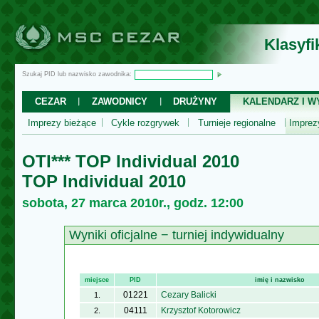
Klasyf
Szukaj PID lub nazwisko zawodnika:
CEZAR
ZAWODNICY
DRUŻYNY
KALENDARZ I WY
Imprezy bieżące
Cykle rozgrywek
Turnieje regionalne
Impre
OTI*** TOP Individual 2010
TOP Individual 2010
sobota, 27 marca 2010r., godz. 12:00
Wyniki oficjalne − turniej indywidualny
miejsce
PID
imię i nazwisko
01221
Cezary Balicki
1.
04111
Krzysztof Kotorowicz
2.