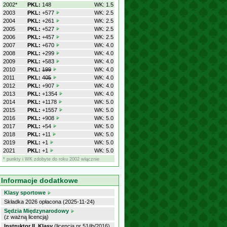
2002*
PKL:
148
WK: 1.5
2003
PKL:
+577
WK: 2.5
2004
PKL:
+261
WK: 2.5
2005
PKL:
+527
WK: 2.5
2006
PKL:
+457
WK: 2.5
2007
PKL:
+670
WK: 4.0
2008
PKL:
+299
WK: 4.0
2009
PKL:
+583
WK: 4.0
2010
PKL:
199
WK: 4.0
2011
PKL:
405
WK: 4.0
2012
PKL:
+907
WK: 4.0
2013
PKL:
+1354
WK: 4.0
2014
PKL:
+1178
WK: 5.0
2015
PKL:
+1557
WK: 5.0
2016
PKL:
+908
WK: 5.0
2017
PKL:
+54
WK: 5.0
2018
PKL:
+11
WK: 5.0
2019
PKL:
+1
WK: 5.0
2021
PKL:
+1
WK: 5.0
* punkty i WK zdobyte do roku 2002 włącznie
Informacje dodatkowe
Klasy sportowe
Składka 2026 opłacona (2025-11-24)
Sędzia Międzynarodowy
(z ważną licencją)
Instruktor II. Klasy
(licencja nr 51/ib/2016)