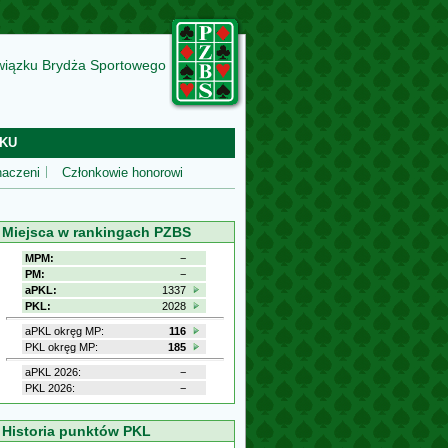
wiązku Brydża Sportowego
KU
aczeni
Członkowie honorowi
Miejsca w rankingach PZBS
MPM:
−
PM:
−
aPKL:
1337
PKL:
2028
aPKL okręg MP:
116
PKL okręg MP:
185
aPKL 2026:
−
PKL 2026:
−
Historia punktów PKL