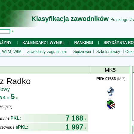
Klasyfikacja zawodników
Polskiego Z
UŻYNY
KALENDARZ I WYNIKI
RANKINGI
BRYDŻYSTA RO
 WLM, WIM
Zawodnicy zagraniczni
Sędziowie
Szkoleniowcy
Odzn
MK5
z Radko
PID: 07686
(MP)
jowy
5
WK =
BS (MP)
7 168
PKL:
kacyjne
1 997
aPKL:
trzowskie