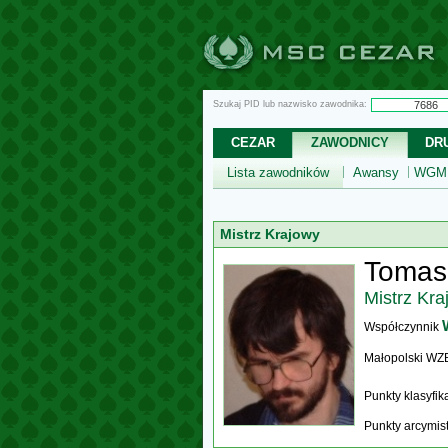
Szukaj PID lub nazwisko zawodnika:
CEZAR
ZAWODNICY
DR
Lista zawodników
Awansy
WGM,
Mistrz Krajowy
Tomas
Mistrz Kra
Współczynnik
Małopolski WZ
Punkty klasyfi
Punkty arcymis