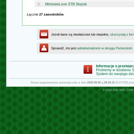
MinioweLove STB Słupsk
3.
Łącznie
27 zawodników
.
Jeżeli dane są niewłaściwe lub niepełne,
skorzystaj z for
Sprawdź, kto jest
administratorem w okręgu Pomorskim
Informacje o przetwa
Problemy w działaniu
System do swojego dzi
Strona wygenerowana automatycznie w dniu
2026-08-06
g.
08:28:32
(0.0773/5) pr
© 2003-2026
MSC.COM.