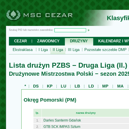
Klasyf
Szukaj PID lub nazwisko zawodnika:
CEZAR
ZAWODNICY
DRUŻYNY
KALENDARZ I WY
Ekstraklasa
I Liga
II Liga
III Liga
Pozostałe szczeble DMP
Lista drużyn PZBS − Druga Liga (II.)
Drużynowe Mistrzostwa Polski − sezon 202
*
DS
KP
LU
LB
LD
MP
MA
Okręg Pomorski (PM)
lp.
nazwa drużyny
Darles Santerm Gdańsk
1.
GTB SCK IMPAS Sztum
2.