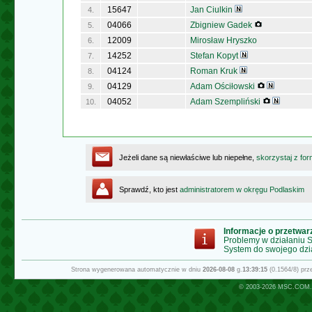
15647
Jan Ciulkin
4.
04066
Zbigniew Gadek
5.
12009
Mirosław Hryszko
6.
14252
Stefan Kopyt
7.
04124
Roman Kruk
8.
04129
Adam Ościłowski
9.
04052
Adam Szempliński
10.
Jeżeli dane są niewłaściwe lub niepełne,
skorzystaj z for
Sprawdź, kto jest
administratorem w okręgu Podlaskim
Informacje o przetwa
Problemy w działaniu
System do swojego dzi
Strona wygenerowana automatycznie w dniu
2026-08-08
g.
13:39:15
(0.1564/8) pr
© 2003-2026
MSC.COM.