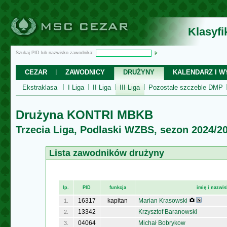
Klasyf
Szukaj PID lub nazwisko zawodnika:
CEZAR
ZAWODNICY
DRUŻYNY
KALENDARZ I WY
Ekstraklasa
I Liga
II Liga
III Liga
Pozostałe szczeble DMP
Drużyna KONTRI MBKB
Trzecia Liga, Podlaski WZBS, sezon 2024/2
Lista zawodników drużyny
lp.
PID
funkcja
imię i nazwi
16317
kapitan
Marian Krasowski
1.
13342
Krzysztof Baranowski
2.
04064
Michał Bobrykow
3.