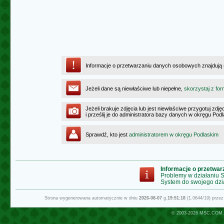
Informacje o przetwarzaniu danych osobowych znajdują
Jeżeli dane są niewłaściwe lub niepełne,
skorzystaj z for
Jeżeli brakuje zdjęcia lub jest niewłaściwe przygotuj zd
i prześlij je do administratora bazy danych w okręgu Pod
Sprawdź, kto jest
administratorem w okręgu Podlaskim
Informacje o przetwa
Problemy w działaniu
System do swojego dzi
Strona wygenerowana automatycznie w dniu
2026-08-07
g.
19:51:18
(1.0644/19) prze
© 2003-2026
MSC.COM.