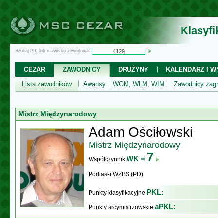
Klasyf
Szukaj PID lub nazwisko zawodnika:
CEZAR
ZAWODNICY
DRUŻYNY
KALENDARZ I WY
Lista zawodników
Awansy
WGM, WLM, WIM
Zawodnicy zagr
Mistrz Międzynarodowy
Adam Ościłowski
Mistrz Międzynarodowy
7
WK =
Współczynnik
Podlaski WZBS (PD)
PKL:
Punkty klasyfikacyjne
aPKL:
Punkty arcymistrzowskie