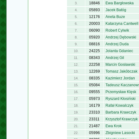
18846
Ewa Bargłowska
3.
05893
Jacek Batóg
4.
12176
Aneta Buze
5.
20003
Katarzyna Cantwell
6.
06090
Robert Cylwik
7.
05920
Andrzej Dębowski
8.
08816
Andrzej Duda
9.
24225
Jolanta Gdaniec
10.
08343
Andrzej Gil
11.
22258
Marcin Gosławski
12.
12269
Tomasz Jakóbczak
13.
08335
Kazimierz Jordan
14.
05084
Tadeusz Kaczanow
15.
09555
Przemysław Klęsk
16.
05973
Ryszard Kłosiński
17.
16179
Rafał Kowalczyk
18.
23310
Barbara Krawczyk
19.
23311
Krzysztof Krawczyk
20.
21487
Ewa Krok
21.
05996
Zbigniew Lasocki
22.