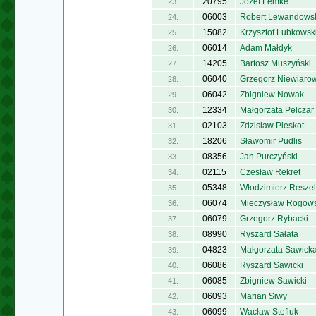
20795
Józef Lemke
23.
06003
Robert Lewandows
24.
15082
Krzysztof Lubkowsk
25.
06014
Adam Małdyk
26.
14205
Bartosz Muszyński
27.
06040
Grzegorz Niewiarow
28.
06042
Zbigniew Nowak
29.
12334
Małgorzata Pelczar
30.
02103
Zdzisław Pleskot
31.
18206
Sławomir Pudlis
32.
08356
Jan Purczyński
33.
02115
Czesław Rekret
34.
05348
Włodzimierz Reszel
35.
06074
Mieczysław Rogows
36.
06079
Grzegorz Rybacki
37.
08990
Ryszard Sałata
38.
04823
Małgorzata Sawick
39.
06086
Ryszard Sawicki
40.
06085
Zbigniew Sawicki
41.
06093
Marian Siwy
42.
06099
Wacław Stefluk
43.