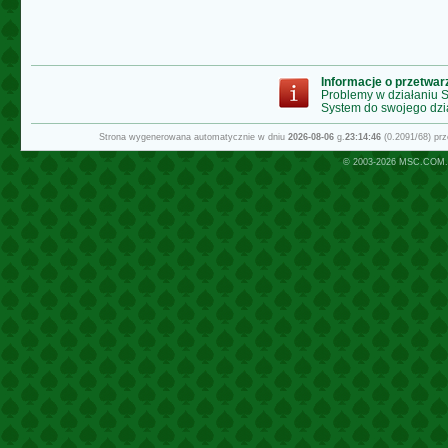
Informacje o przetwa
Problemy w działaniu
System do swojego dzi
Strona wygenerowana automatycznie w dniu
2026-08-06
g.
23:14:46
(0.2091/68) pr
© 2003-2026
MSC.COM.