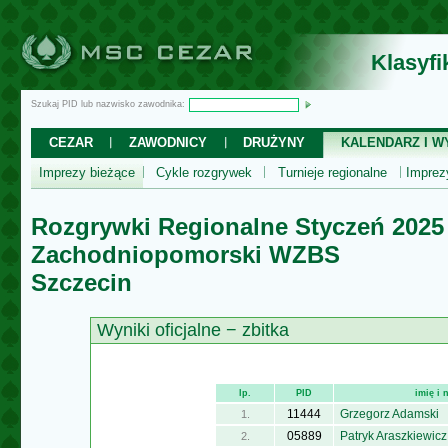
Klasyf
Szukaj PID lub nazwisko zawodnika:
CEZAR
ZAWODNICY
DRUŻYNY
KALENDARZ I WY
Imprezy bieżące
Cykle rozgrywek
Turnieje regionalne
Impre
Rozgrywki Regionalne Styczeń 2025
Zachodniopomorski WZBS
Szczecin
Wyniki oficjalne − zbitka
lp.
PID
imię i
11444
Grzegorz Adamski
1.
05889
Patryk Araszkiewicz
2.