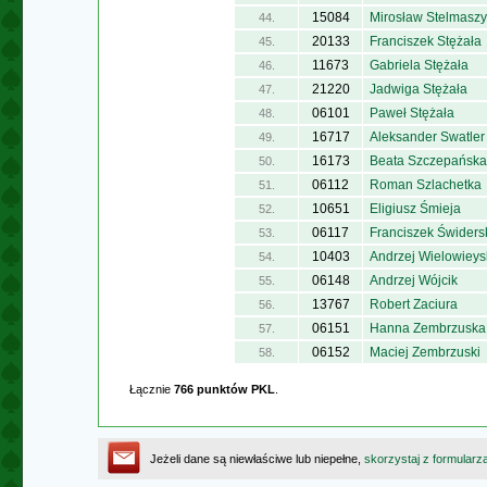
15084
Mirosław Stelmaszy
44.
20133
Franciszek Stężała
45.
11673
Gabriela Stężała
46.
21220
Jadwiga Stężała
47.
06101
Paweł Stężała
48.
16717
Aleksander Swatler
49.
16173
Beata Szczepańska
50.
06112
Roman Szlachetka
51.
10651
Eligiusz Śmieja
52.
06117
Franciszek Świders
53.
10403
Andrzej Wielowieys
54.
06148
Andrzej Wójcik
55.
13767
Robert Zaciura
56.
06151
Hanna Zembrzuska
57.
06152
Maciej Zembrzuski
58.
Łącznie
766 punktów PKL
.
Jeżeli dane są niewłaściwe lub niepełne,
skorzystaj z formularz