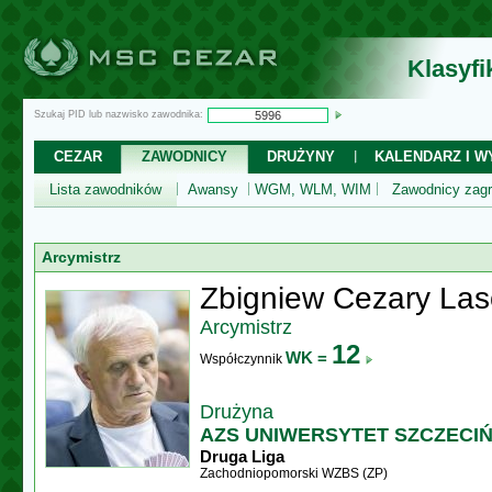
Klasyf
Szukaj PID lub nazwisko zawodnika:
CEZAR
ZAWODNICY
DRUŻYNY
KALENDARZ I WY
Lista zawodników
Awansy
WGM, WLM, WIM
Zawodnicy zagr
Arcymistrz
Zbigniew Cezary Las
Arcymistrz
12
WK =
Współczynnik
Drużyna
AZS UNIWERSYTET SZCZECIŃS
Druga Liga
Zachodniopomorski WZBS (ZP)