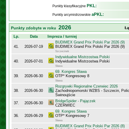
PKL:
Punkty klasyfikacyjne
aPKL:
Punkty arcymistrzowskie
2026
Punkty zdobyte w roku
Łą
Lp.
Data
Impreza / turniej
BUDIMEX Grand Prix Polski Par 2026 (9)
41.
2026-07-19
BUDIMEX Grand Prix Polski Par 2026 (9)
Szczecinek
Indywidualne Mistrzostwa Polski
40.
2026-07-01
Indywidualne Mistrzostwa Polski
Sława
69. Kongres Sława
39.
2026-06-30
OTP* Kongresowy 8
Sława
Rozgrywki Regionalne Czerwiec 2026
38.
2026-06-30
Zachodniopomorski WZBS - Szczecin, Polic
Świnoujście
BridgeSpider - Pajączek
37.
2026-06-30
CZERWIEC
69. Kongres Sława
36.
2026-06-29
OTP* Kongresowy 7
Sława
BUDIMEX Grand Prix Polski Par 2026 (8)