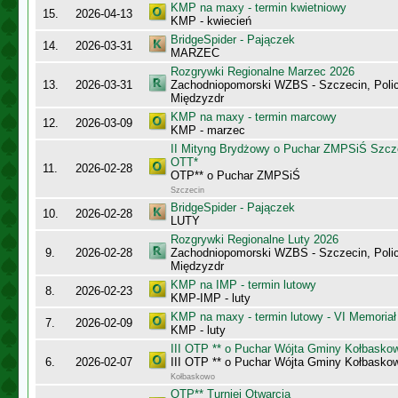
KMP na maxy - termin kwietniowy
15.
2026-04-13
KMP - kwiecień
BridgeSpider - Pajączek
14.
2026-03-31
MARZEC
Rozgrywki Regionalne Marzec 2026
13.
2026-03-31
Zachodniopomorski WZBS - Szczecin, Polic
Międzyzdr
KMP na maxy - termin marcowy
12.
2026-03-09
KMP - marzec
II Mityng Brydżowy o Puchar ZMPSiŚ Szcze
OTT*
11.
2026-02-28
OTP** o Puchar ZMPSiŚ
Szczecin
BridgeSpider - Pajączek
10.
2026-02-28
LUTY
Rozgrywki Regionalne Luty 2026
9.
2026-02-28
Zachodniopomorski WZBS - Szczecin, Polic
Międzyzdr
KMP na IMP - termin lutowy
8.
2026-02-23
KMP-IMP - luty
KMP na maxy - termin lutowy - VI Memoriał
7.
2026-02-09
KMP - luty
III OTP ** o Puchar Wójta Gminy Kołbasko
6.
2026-02-07
III OTP ** o Puchar Wójta Gminy Kołbasko
Kołbaskowo
OTP** Turniej Otwarcia