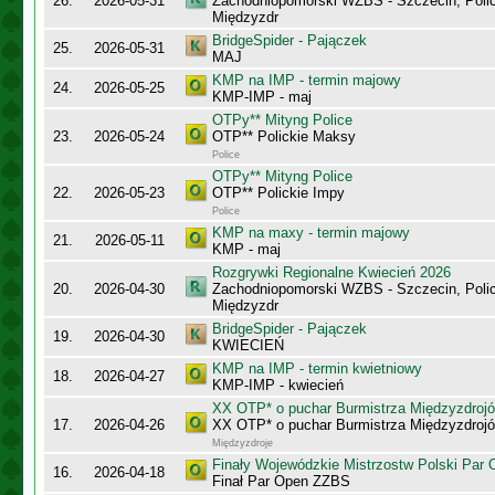
26.
2026-05-31
Zachodniopomorski WZBS - Szczecin, Polic
Międzyzdr
BridgeSpider - Pajączek
25.
2026-05-31
MAJ
KMP na IMP - termin majowy
24.
2026-05-25
KMP-IMP - maj
OTPy** Mityng Police
23.
2026-05-24
OTP** Polickie Maksy
Police
OTPy** Mityng Police
22.
2026-05-23
OTP** Polickie Impy
Police
KMP na maxy - termin majowy
21.
2026-05-11
KMP - maj
Rozgrywki Regionalne Kwiecień 2026
20.
2026-04-30
Zachodniopomorski WZBS - Szczecin, Polic
Międzyzdr
BridgeSpider - Pajączek
19.
2026-04-30
KWIECIEŃ
KMP na IMP - termin kwietniowy
18.
2026-04-27
KMP-IMP - kwiecień
XX OTP* o puchar Burmistrza Międzyzdroj
17.
2026-04-26
XX OTP* o puchar Burmistrza Międzyzdroj
Międzyzdroje
Finały Wojewódzkie Mistrzostw Polski Par
16.
2026-04-18
Finał Par Open ZZBS