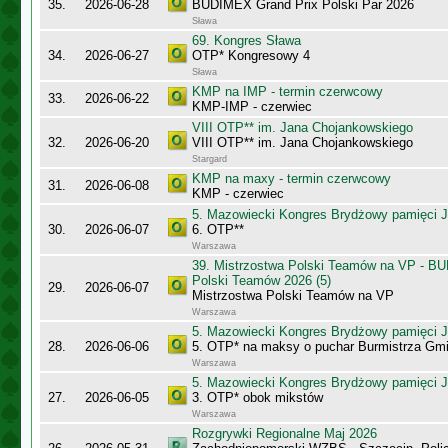
35.
2026-06-28
BUDIMEX Grand Prix Polski Par 2026
Sława
69. Kongres Sława
34.
2026-06-27
OTP* Kongresowy 4
Sława
KMP na IMP - termin czerwcowy
33.
2026-06-22
KMP-IMP - czerwiec
VIII OTP** im. Jana Chojankowskiego
32.
2026-06-20
VIII OTP** im. Jana Chojankowskiego
Stargard
KMP na maxy - termin czerwcowy
31.
2026-06-08
KMP - czerwiec
5. Mazowiecki Kongres Brydżowy pamięci J
30.
2026-06-07
6. OTP**
Warszawa
39. Mistrzostwa Polski Teamów na VP - B
Polski Teamów 2026 (5)
29.
2026-06-07
Mistrzostwa Polski Teamów na VP
Warszawa
5. Mazowiecki Kongres Brydżowy pamięci J
28.
2026-06-06
5. OTP* na maksy o puchar Burmistrza Gm
Warszawa
5. Mazowiecki Kongres Brydżowy pamięci J
27.
2026-06-05
3. OTP* obok mikstów
Warszawa
Rozgrywki Regionalne Maj 2026