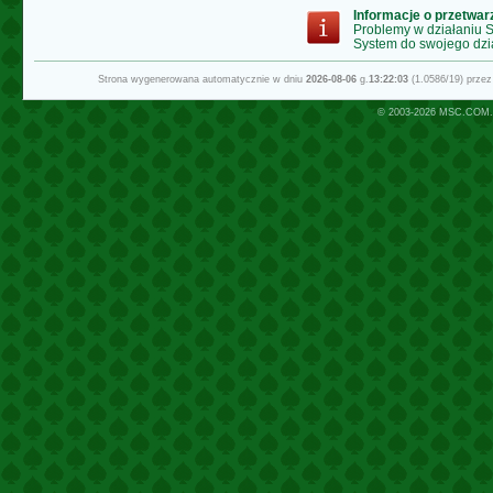
Informacje o przetwa
Problemy w działaniu
System do swojego dzi
Strona wygenerowana automatycznie w dniu
2026-08-06
g.
13:22:03
(1.0586/19) prze
© 2003-2026
MSC.COM.