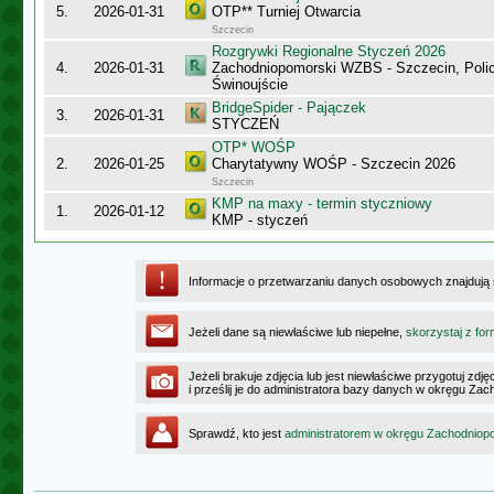
5.
2026-01-31
OTP** Turniej Otwarcia
Szczecin
Rozgrywki Regionalne Styczeń 2026
4.
2026-01-31
Zachodniopomorski WZBS - Szczecin, Polic
Świnoujście
BridgeSpider - Pajączek
3.
2026-01-31
STYCZEŃ
OTP* WOŚP
2.
2026-01-25
Charytatywny WOŚP - Szczecin 2026
Szczecin
KMP na maxy - termin styczniowy
1.
2026-01-12
KMP - styczeń
Informacje o przetwarzaniu danych osobowych znajdują
Jeżeli dane są niewłaściwe lub niepełne,
skorzystaj z for
Jeżeli brakuje zdjęcia lub jest niewłaściwe przygotuj zd
i prześlij je do administratora bazy danych w okręgu Z
Sprawdź, kto jest
administratorem w okręgu Zachodnio