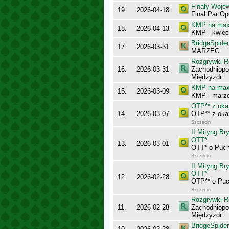
Finały Woje
19.
2026-04-18
Finał Par O
KMP na maxy
18.
2026-04-13
KMP - kwiec
BridgeSpider
17.
2026-03-31
MARZEC
Rozgrywki R
16.
2026-03-31
Zachodniopo
Międzyzdr
KMP na maxy
15.
2026-03-09
KMP - marz
OTP** z okaz
14.
2026-03-07
OTP** z okaz
Szczecin
II Mityng B
OTT*
13.
2026-03-01
OTT* o Puc
Szczecin
II Mityng B
OTT*
12.
2026-02-28
OTP** o Pu
Szczecin
Rozgrywki R
11.
2026-02-28
Zachodniopo
Międzyzdr
BridgeSpider