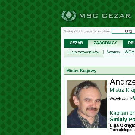
Szukaj PID lub nazwisko zawodnika:
CEZAR
ZAWODNICY
DR
Lista zawodników
Awansy
WGM,
Mistrz Krajowy
Andrze
Mistrz Kra
Współczynnik
Kapitan d
Śmiały Pol
Liga Okręg
Zachodniopomo