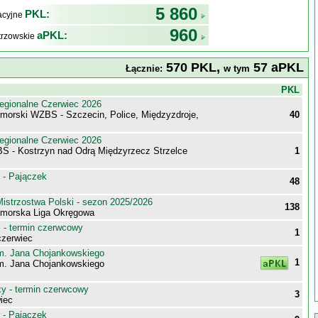
5 860
PKL:
kacyjne
960
aPKL:
trzowskie
570 PKL,
57 aPKL
Łącznie:
w tym
j
PKL
egionalne Czerwiec 2026
morski WZBS - Szczecin, Police, Międzyzdroje,
40
egionalne Czerwiec 2026
S - Kostrzyn nad Odrą Międzyrzecz Strzelce
1
 - Pajączek
48
istrzostwa Polski - sezon 2025/2026
138
morska Liga Okręgowa
- termin czerwcowy
1
zerwiec
im. Jana Chojankowskiego
1
im. Jana Chojankowskiego
 - termin czerwcowy
3
iec
 - Pajączek