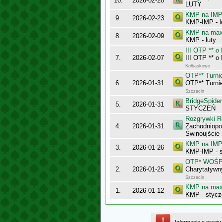
10.
2026-02-28
LUTY
KMP na IMP 
9.
2026-02-23
KMP-IMP - l
KMP na maxy
8.
2026-02-09
KMP - luty
III OTP ** 
7.
2026-02-07
III OTP ** 
Kołbaskowo
OTP** Turnie
6.
2026-01-31
OTP** Turnie
Szczecin
BridgeSpider
5.
2026-01-31
STYCZEŃ
Rozgrywki R
4.
2026-01-31
Zachodniopo
Świnoujście
KMP na IMP 
3.
2026-01-26
KMP-IMP - 
OTP* WOŚ
2.
2026-01-25
Charytatywn
Szczecin
KMP na maxy
1.
2026-01-12
KMP - stycz