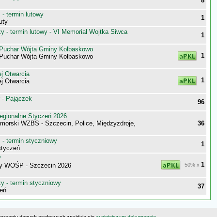
8
- termin lutowy
1
uty
 - termin lutowy - VI Memoriał Wojtka Siwca
1
o Puchar Wójta Gminy Kołbaskowo
1
o Puchar Wójta Gminy Kołbaskowo
j Otwarcia
1
j Otwarcia
 - Pajączek
96
egionalne Styczeń 2026
morski WZBS - Szczecin, Police, Międzyzdroje,
36
- termin styczniowy
1
styczeń
P
1
y WOŚP - Szczecin 2026
50% x
 - termin styczniowy
37
eń