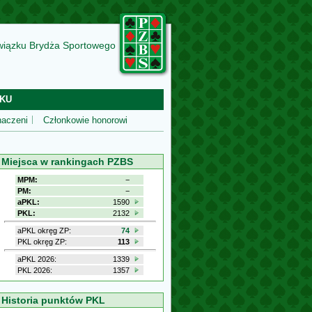
wiązku Brydża Sportowego
KU
aczeni
Członkowie honorowi
Miejsca w rankingach PZBS
MPM:
−
PM:
−
aPKL:
1590
PKL:
2132
aPKL okręg ZP:
74
PKL okręg ZP:
113
aPKL 2026:
1339
PKL 2026:
1357
Historia punktów PKL