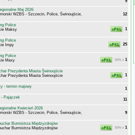
9
egionalne Maj 2026
morski WZBS - Szczecin, Police, Świnoujście,
12
ng Police
1
kie Maksy
ng Police
25
kie Impy
ng Police
1
kie Maxy
50% x
har Prezydenta Miasta Świnoujście
1
har Prezydenta Miasta Świnoujście
 - termin majowy
1
 - Pajączek
11
egionalne Kwiecień 2026
morski WZBS - Szczecin, Police, Świnoujście,
9
uchar Burmistrza Międzyzdrojów
1
uchar Burmistrza Międzyzdrojów
50% x