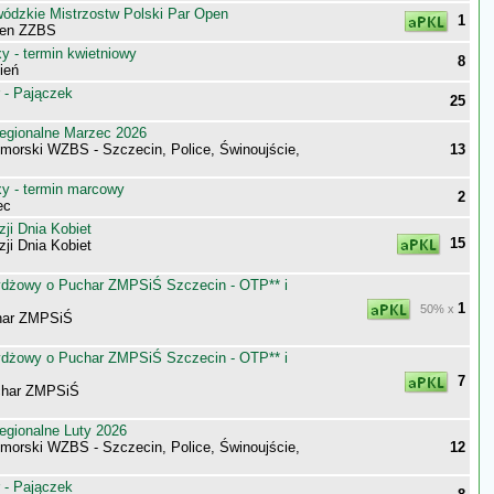
wódzkie Mistrzostw Polski Par Open
1
pen ZZBS
 - termin kwietniowy
8
ień
 - Pajączek
25
egionalne Marzec 2026
morski WZBS - Szczecin, Police, Świnoujście,
13
 - termin marcowy
2
ec
ji Dnia Kobiet
15
ji Dnia Kobiet
rydżowy o Puchar ZMPSiŚ Szczecin - OTP** i
1
50% x
har ZMPSiŚ
rydżowy o Puchar ZMPSiŚ Szczecin - OTP** i
7
char ZMPSiŚ
egionalne Luty 2026
morski WZBS - Szczecin, Police, Świnoujście,
12
 - Pajączek