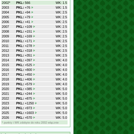
2002*
PKL:
566
WK: 1.5
2003
PKL:
+76
WK: 1.5
2004
PKL:
+94
WK: 2.5
2005
PKL:
+79
WK: 2.5
2006
PKL:
+41
WK: 2.5
2007
PKL:
+109
WK: 2.5
2008
PKL:
+151
WK: 2.5
2009
PKL:
+169
WK: 2.5
2010
PKL:
+171
WK: 2.5
2011
PKL:
+278
WK: 2.5
2012
PKL:
+318
WK: 2.5
2013
PKL:
+351
WK: 2.5
2014
PKL:
+397
WK: 4.0
2015
PKL:
+525
WK: 4.0
2016
PKL:
+800
WK: 4.0
2017
PKL:
+450
WK: 4.0
2018
PKL:
+406
WK: 4.0
2019
PKL:
+579
WK: 4.0
2020
PKL:
+385
WK: 5.0
2021
PKL:
+244
WK: 5.0
2022
PKL:
+875
WK: 5.0
2023
PKL:
+1250
WK: 5.0
2024
PKL:
+973
WK: 5.0
2025
PKL:
+1603
WK: 5.0
2026
PKL:
+570
WK: 5.0
* punkty i WK zdobyte do roku 2002 włącznie