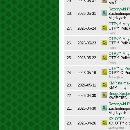
29.
2026-05-31
MAJ
Rozgrywki R
28.
2026-05-31
Zachodniopo
Międzyzdr
OTPy** Mity
27.
2026-05-24
OTP** Polic
Police
OTPy** Mity
26.
2026-05-23
OTP** Polic
Police
OTPy** Mity
25.
2026-05-22
OTP** Polic
Police
OTP** O Puc
24.
2026-05-16
OTP** O Puc
Świnoujście
KMP na maxy
23.
2026-05-11
KMP - maj
BridgeSpider
22.
2026-04-30
KWIECIEŃ
Rozgrywki R
21.
2026-04-30
Zachodniopo
Międzyzdr
XX OTP* o p
20.
2026-04-26
XX OTP* o p
Międzyzdroje