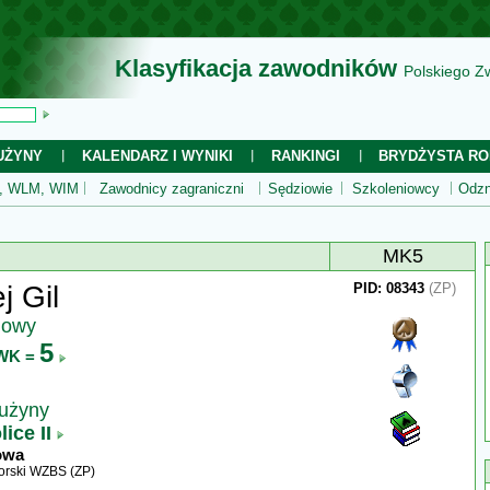
Klasyfikacja zawodników
Polskiego Z
UŻYNY
KALENDARZ I WYNIKI
RANKINGI
BRYDŻYSTA RO
 WLM, WIM
Zawodnicy zagraniczni
Sędziowie
Szkoleniowcy
Odzn
MK5
j Gil
PID: 08343
(ZP)
jowy
5
WK =
rużyny
ice II
owa
rski WZBS (ZP)