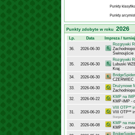
Punkty klasyfi
Punkty arcymis
2026
Punkty zdobyte w roku
Lp.
Data
Impreza / turnie
Rozgrywki R
36.
2026-06-30
Zachodniopo
Świnoujście
Rozgrywki R
35.
2026-06-30
Lubuski WZB
Kraj.
BridgeSpider
34.
2026-06-30
CZERWIEC
Drużynowe M
33.
2026-06-30
Zachodniopo
KMP na IMP 
32.
2026-06-22
KMP-IMP - c
VIII OTP** 
31.
2026-06-20
VIII OTP** 
Stargard
KMP na maxy
30.
2026-06-08
KMP - czerw
BridgeSpider