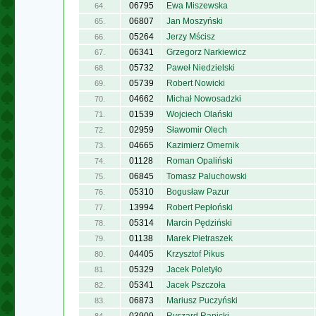
06795
Ewa Miszewska
64.
06807
Jan Moszyński
65.
05264
Jerzy Mścisz
66.
06341
Grzegorz Narkiewicz
67.
05732
Paweł Niedzielski
68.
05739
Robert Nowicki
69.
04662
Michał Nowosadzki
70.
01539
Wojciech Olański
71.
02959
Sławomir Olech
72.
04665
Kazimierz Omernik
73.
01128
Roman Opaliński
74.
06845
Tomasz Paluchowski
75.
05310
Bogusław Pazur
76.
13994
Robert Pepłoński
77.
05314
Marcin Pędziński
78.
01138
Marek Pietraszek
79.
04405
Krzysztof Pikus
80.
05329
Jacek Poletyło
81.
05341
Jacek Pszczoła
82.
06873
Mariusz Puczyński
83.