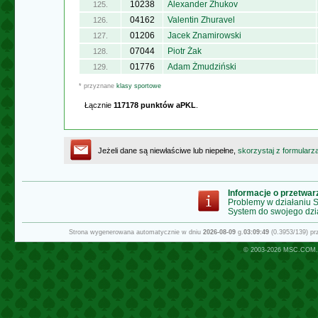
10238
Alexander Zhukov
125.
04162
Valentin Zhuravel
126.
01206
Jacek Znamirowski
127.
07044
Piotr Żak
128.
01776
Adam Żmudziński
129.
* przyznane
klasy sportowe
Łącznie
117178 punktów aPKL
.
Jeżeli dane są niewłaściwe lub niepełne,
skorzystaj z formularz
Informacje o przetwa
Problemy w działaniu
System do swojego dzi
Strona wygenerowana automatycznie w dniu
2026-08-09
g.
03:09:49
(0.3953/139) p
© 2003-2026
MSC.COM.