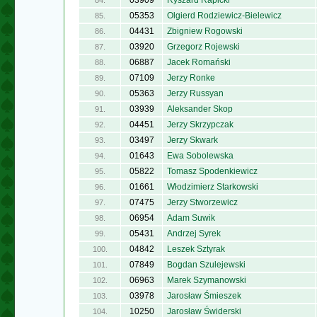
03909
Ryszard Rapicki
84.
05353
Olgierd Rodziewicz-Bielewicz
85.
04431
Zbigniew Rogowski
86.
03920
Grzegorz Rojewski
87.
06887
Jacek Romański
88.
07109
Jerzy Ronke
89.
05363
Jerzy Russyan
90.
03939
Aleksander Skop
91.
04451
Jerzy Skrzypczak
92.
03497
Jerzy Skwark
93.
01643
Ewa Sobolewska
94.
05822
Tomasz Spodenkiewicz
95.
01661
Włodzimierz Starkowski
96.
07475
Jerzy Stworzewicz
97.
06954
Adam Suwik
98.
05431
Andrzej Syrek
99.
04842
Leszek Sztyrak
100.
07849
Bogdan Szulejewski
101.
06963
Marek Szymanowski
102.
03978
Jarosław Śmieszek
103.
10250
Jarosław Świderski
104.