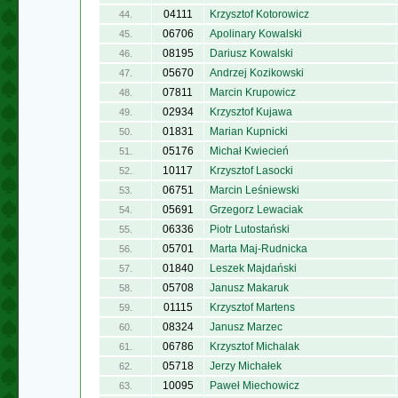
04111
Krzysztof Kotorowicz
44.
06706
Apolinary Kowalski
45.
08195
Dariusz Kowalski
46.
05670
Andrzej Kozikowski
47.
07811
Marcin Krupowicz
48.
02934
Krzysztof Kujawa
49.
01831
Marian Kupnicki
50.
05176
Michał Kwiecień
51.
10117
Krzysztof Lasocki
52.
06751
Marcin Leśniewski
53.
05691
Grzegorz Lewaciak
54.
06336
Piotr Lutostański
55.
05701
Marta Maj-Rudnicka
56.
01840
Leszek Majdański
57.
05708
Janusz Makaruk
58.
01115
Krzysztof Martens
59.
08324
Janusz Marzec
60.
06786
Krzysztof Michalak
61.
05718
Jerzy Michałek
62.
10095
Paweł Miechowicz
63.