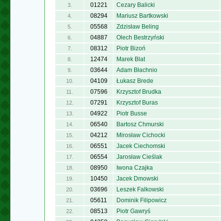
01221
Cezary Balicki
3.
08294
Mariusz Bartkowski
4.
05568
Zdzisław Beling
5.
04887
Olech Bestrzyński
6.
08312
Piotr Bizoń
7.
12474
Marek Blat
8.
03644
Adam Błachnio
9.
04109
Łukasz Brede
10.
07596
Krzysztof Brudka
11.
07291
Krzysztof Buras
12.
04922
Piotr Busse
13.
06540
Bartosz Chmurski
14.
04212
Mirosław Cichocki
15.
06551
Jacek Ciechomski
16.
06554
Jarosław Cieślak
17.
08950
Iwona Czajka
18.
10450
Jacek Dmowski
19.
03696
Leszek Falkowski
20.
05611
Dominik Filipowicz
21.
08513
Piotr Gawryś
22.