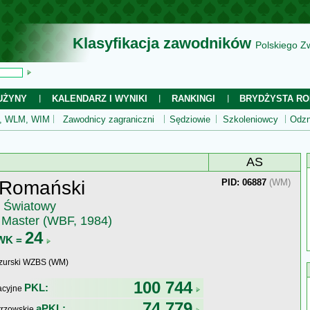
Klasyfikacja zawodników
Polskiego Z
UŻYNY
KALENDARZ I WYNIKI
RANKINGI
BRYDŻYSTA RO
 WLM, WIM
Zawodnicy zagraniczni
Sędziowie
Szkoleniowcy
Odzn
AS
 Romański
PID: 06887
(WM)
z Światowy
e Master (WBF, 1984)
24
WK =
zurski WZBS (WM)
100 744
PKL:
kacyjne
74 779
aPKL:
trzowskie