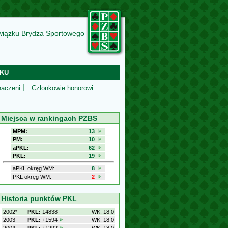
wiązku Brydża Sportowego
KU
aczeni
Członkowie honorowi
Miejsca w rankingach PZBS
MPM:
13
PM:
10
aPKL:
62
PKL:
19
aPKL okręg WM:
8
PKL okręg WM:
2
Historia punktów PKL
2002*
PKL:
14838
WK: 18.0
2003
PKL:
+1594
WK: 18.0