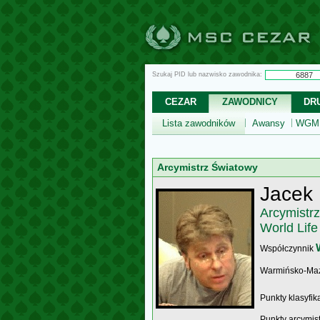
Szukaj PID lub nazwisko zawodnika:
CEZAR
ZAWODNICY
DR
Lista zawodników
Awansy
WGM,
Arcymistrz Światowy
Jacek
Arcymistr
World Lif
Współczynnik
Warmińsko-Ma
Punkty klasyfi
Punkty arcymis