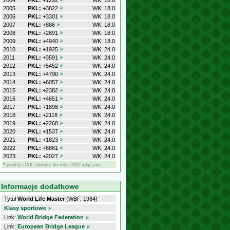
2004
PKL:
+1292
WK: 18.0
2005
PKL:
+3822
WK: 18.0
2006
PKL:
+3301
WK: 18.0
2007
PKL:
+886
WK: 18.0
2008
PKL:
+2691
WK: 18.0
2009
PKL:
+4940
WK: 18.0
2010
PKL:
+1925
WK: 24.0
2011
PKL:
+3591
WK: 24.0
2012
PKL:
+5452
WK: 24.0
2013
PKL:
+4790
WK: 24.0
2014
PKL:
+6057
WK: 24.0
2015
PKL:
+2382
WK: 24.0
2016
PKL:
+4651
WK: 24.0
2017
PKL:
+1898
WK: 24.0
2018
PKL:
+2118
WK: 24.0
2019
PKL:
+2268
WK: 24.0
2020
PKL:
+1537
WK: 24.0
2021
PKL:
+1823
WK: 24.0
2022
PKL:
+6861
WK: 24.0
2023
PKL:
+2027
WK: 24.0
* punkty i WK zdobyte do roku 2002 włącznie
Informacje dodatkowe
Tytuł
World Life Master
(WBF, 1984)
Klasy sportowe
Link:
World Bridge Federation
Link:
European Bridge League