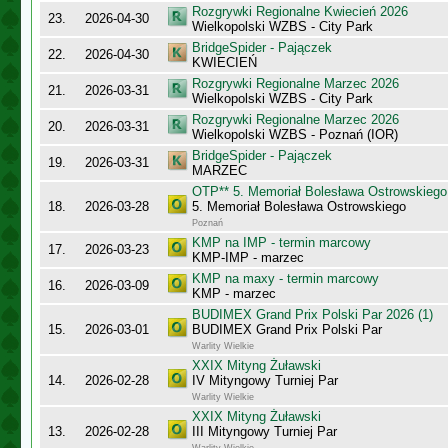
Rozgrywki Regionalne Kwiecień 2026
23.
2026-04-30
Wielkopolski WZBS - City Park
BridgeSpider - Pajączek
22.
2026-04-30
KWIECIEŃ
Rozgrywki Regionalne Marzec 2026
21.
2026-03-31
Wielkopolski WZBS - City Park
Rozgrywki Regionalne Marzec 2026
20.
2026-03-31
Wielkopolski WZBS - Poznań (IOR)
BridgeSpider - Pajączek
19.
2026-03-31
MARZEC
OTP** 5. Memoriał Bolesława Ostrowskiego
18.
2026-03-28
5. Memoriał Bolesława Ostrowskiego
Poznań
KMP na IMP - termin marcowy
17.
2026-03-23
KMP-IMP - marzec
KMP na maxy - termin marcowy
16.
2026-03-09
KMP - marzec
BUDIMEX Grand Prix Polski Par 2026 (1)
15.
2026-03-01
BUDIMEX Grand Prix Polski Par
Warlity Wielkie
XXIX Mityng Żuławski
14.
2026-02-28
IV Mityngowy Turniej Par
Warlity Wielkie
XXIX Mityng Żuławski
13.
2026-02-28
III Mityngowy Turniej Par