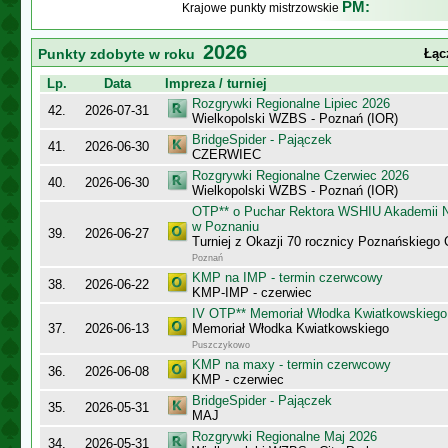
PM:
Krajowe punkty mistrzowskie
2026
Punkty zdobyte w roku
Łąc
Lp.
Data
Impreza / turniej
Rozgrywki Regionalne Lipiec 2026
42.
2026-07-31
Wielkopolski WZBS - Poznań (IOR)
BridgeSpider - Pajączek
41.
2026-06-30
CZERWIEC
Rozgrywki Regionalne Czerwiec 2026
40.
2026-06-30
Wielkopolski WZBS - Poznań (IOR)
OTP** o Puchar Rektora WSHIU Akademii 
w Poznaniu
39.
2026-06-27
Turniej z Okazji 70 rocznicy Poznańskiego 
Poznań
KMP na IMP - termin czerwcowy
38.
2026-06-22
KMP-IMP - czerwiec
IV OTP** Memoriał Włodka Kwiatkowskiego
37.
2026-06-13
Memoriał Włodka Kwiatkowskiego
Puszczykowo
KMP na maxy - termin czerwcowy
36.
2026-06-08
KMP - czerwiec
BridgeSpider - Pajączek
35.
2026-05-31
MAJ
Rozgrywki Regionalne Maj 2026
34.
2026-05-31