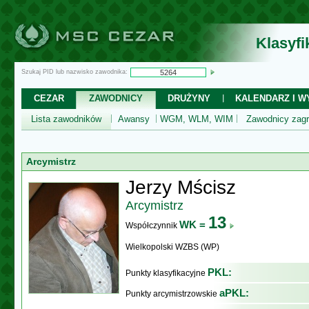
Klasyf
Szukaj PID lub nazwisko zawodnika:
CEZAR
ZAWODNICY
DRUŻYNY
KALENDARZ I WY
Lista zawodników
Awansy
WGM, WLM, WIM
Zawodnicy zagr
Arcymistrz
Jerzy Mścisz
Arcymistrz
13
WK =
Współczynnik
Wielkopolski WZBS (WP)
PKL:
Punkty klasyfikacyjne
aPKL:
Punkty arcymistrzowskie