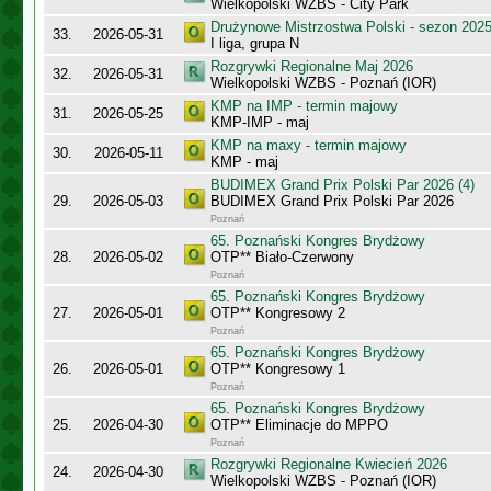
Wielkopolski WZBS - City Park
Drużynowe Mistrzostwa Polski - sezon 202
33.
2026-05-31
I liga, grupa N
Rozgrywki Regionalne Maj 2026
32.
2026-05-31
Wielkopolski WZBS - Poznań (IOR)
KMP na IMP - termin majowy
31.
2026-05-25
KMP-IMP - maj
KMP na maxy - termin majowy
30.
2026-05-11
KMP - maj
BUDIMEX Grand Prix Polski Par 2026 (4)
29.
2026-05-03
BUDIMEX Grand Prix Polski Par 2026
Poznań
65. Poznański Kongres Brydżowy
28.
2026-05-02
OTP** Biało-Czerwony
Poznań
65. Poznański Kongres Brydżowy
27.
2026-05-01
OTP** Kongresowy 2
Poznań
65. Poznański Kongres Brydżowy
26.
2026-05-01
OTP** Kongresowy 1
Poznań
65. Poznański Kongres Brydżowy
25.
2026-04-30
OTP** Eliminacje do MPPO
Poznań
Rozgrywki Regionalne Kwiecień 2026
24.
2026-04-30
Wielkopolski WZBS - Poznań (IOR)