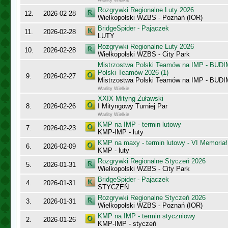
Warlity Wielkie
Rozgrywki Regionalne Luty 2026
12.
2026-02-28
Wielkopolski WZBS - Poznań (IOR)
BridgeSpider - Pajączek
11.
2026-02-28
LUTY
Rozgrywki Regionalne Luty 2026
10.
2026-02-28
Wielkopolski WZBS - City Park
Mistrzostwa Polski Teamów na IMP - BUDI
Polski Teamów 2026 (1)
9.
2026-02-27
Mistrzostwa Polski Teamów na IMP - BU
Warlity Wielkie
XXIX Mityng Żuławski
8.
2026-02-26
I Mityngowy Turniej Par
Warlity Wielkie
KMP na IMP - termin lutowy
7.
2026-02-23
KMP-IMP - luty
KMP na maxy - termin lutowy - VI Memoriał
6.
2026-02-09
KMP - luty
Rozgrywki Regionalne Styczeń 2026
5.
2026-01-31
Wielkopolski WZBS - City Park
BridgeSpider - Pajączek
4.
2026-01-31
STYCZEŃ
Rozgrywki Regionalne Styczeń 2026
3.
2026-01-31
Wielkopolski WZBS - Poznań (IOR)
KMP na IMP - termin styczniowy
2.
2026-01-26
KMP-IMP - styczeń