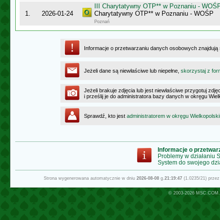
III Charytatywny OTP** w Poznaniu - WOŚ
1.
2026-01-24
Charytatywny OTP** w Poznaniu - WOŚP
Poznań
Informacje o przetwarzaniu danych osobowych znajdują
Jeżeli dane są niewłaściwe lub niepełne,
skorzystaj z for
Jeżeli brakuje zdjęcia lub jest niewłaściwe przygotuj zd
i prześlij je do administratora bazy danych w okręgu Wie
Sprawdź, kto jest
administratorem w okręgu Wielkopolsk
Informacje o przetwa
Problemy w działaniu
System do swojego dzi
Strona wygenerowana automatycznie w dniu
2026-08-08
g.
21:19:47
(1.0235/21) prze
© 2003-2026
MSC.COM.