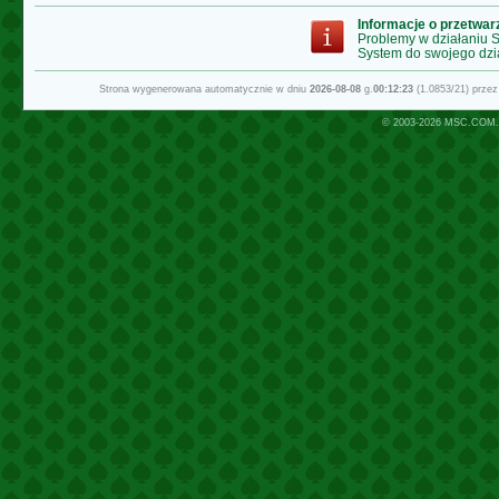
Informacje o przetwa
Problemy w działaniu
System do swojego dzi
Strona wygenerowana automatycznie w dniu
2026-08-08
g.
00:12:23
(1.0853/21) prze
© 2003-2026
MSC.COM.