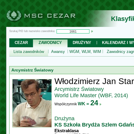
Klasyf
Szukaj PID lub nazwisko zawodnika:
CEZAR
ZAWODNICY
DRUŻYNY
KALENDARZ I WY
Lista zawodników
Awansy
WGM, WLM, WIM
Zawodnicy zagr
Arcymistrz Światowy
Włodzimierz Jan Sta
Arcymistrz Światowy
World Life Master (WBF, 2014)
24
WK =
Współczynnik
Drużyna
KS Szkoła Brydża Szlem Gdań
Ekstraklasa