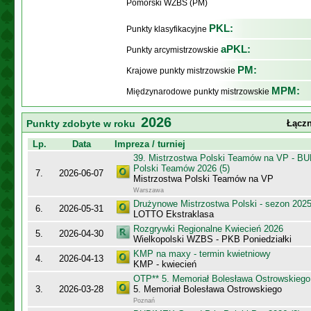
Pomorski WZBS (PM)
PKL:
Punkty klasyfikacyjne
aPKL:
Punkty arcymistrzowskie
PM:
Krajowe punkty mistrzowskie
MPM:
Międzynarodowe punkty mistrzowskie
2026
Punkty zdobyte w roku
Łączn
Lp.
Data
Impreza / turniej
39. Mistrzostwa Polski Teamów na VP - B
Polski Teamów 2026 (5)
7.
2026-06-07
Mistrzostwa Polski Teamów na VP
Warszawa
Drużynowe Mistrzostwa Polski - sezon 202
6.
2026-05-31
LOTTO Ekstraklasa
Rozgrywki Regionalne Kwiecień 2026
5.
2026-04-30
Wielkopolski WZBS - PKB Poniedziałki
KMP na maxy - termin kwietniowy
4.
2026-04-13
KMP - kwiecień
OTP** 5. Memoriał Bolesława Ostrowskiego
3.
2026-03-28
5. Memoriał Bolesława Ostrowskiego
Poznań