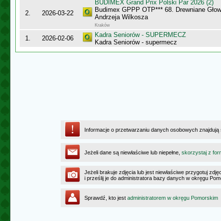
BUDIMEX Grand Prix Polski Par 2026 (2)
Budimex GPPP OTP*** 68. Drewniane Głowy
2.
2026-03-22
Andrzeja Wilkosza
Kraków
Kadra Seniorów - SUPERMECZ
1.
2026-02-06
Kadra Seniorów - supermecz
Informacje o przetwarzaniu danych osobowych znajdują
Jeżeli dane są niewłaściwe lub niepełne,
skorzystaj z for
Jeżeli brakuje zdjęcia lub jest niewłaściwe przygotuj zd
i prześlij je do administratora bazy danych w okręgu Po
Sprawdź, kto jest
administratorem w okręgu Pomorskim