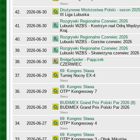
Sława
Drużynowe Mistrzostwa Polski - sezon 202
42.
2026-06-30
III Liga Lubuska
Rozgrywki Regionalne Czerwiec 2026
41.
2026-06-30
Lubuski WZBS - Kostrzyn nad Odrą Międzyr
Kraj.
Rozgrywki Regionalne Czerwiec 2026
40.
2026-06-30
Lubuski WZBS - Gorzów czerwiec 2026
Rozgrywki Regionalne Czerwiec 2026
39.
2026-06-30
Lubuski WZBS - Skwierzyna czerwiec 2026
BridgeSpider - Pajączek
38.
2026-06-30
CZERWIEC
69. Kongres Sława
37.
2026-06-29
Turniej Nocny EX-4
Sława
69. Kongres Sława
36.
2026-06-29
OTP* Kongresowy 7
Sława
BUDIMEX Grand Prix Polski Par 2026 (8)
35.
2026-06-28
BUDIMEX Grand Prix Polski Par 2026
Sława
69. Kongres Sława
34.
2026-06-27
OTP* Kongresowy 4
Sława
69. Kongres Sława
33.
2026-06-27
OTP* Kongresowy 3 - Obok Mikstów