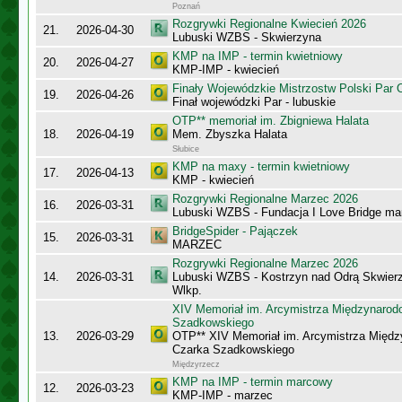
Poznań
Rozgrywki Regionalne Kwiecień 2026
21.
2026-04-30
Lubuski WZBS - Skwierzyna
KMP na IMP - termin kwietniowy
20.
2026-04-27
KMP-IMP - kwiecień
Finały Wojewódzkie Mistrzostw Polski Par
19.
2026-04-26
Finał wojewódzki Par - lubuskie
OTP** memoriał im. Zbigniewa Halata
18.
2026-04-19
Mem. Zbyszka Halata
Słubice
KMP na maxy - termin kwietniowy
17.
2026-04-13
KMP - kwiecień
Rozgrywki Regionalne Marzec 2026
16.
2026-03-31
Lubuski WZBS - Fundacja I Love Bridge m
BridgeSpider - Pajączek
15.
2026-03-31
MARZEC
Rozgrywki Regionalne Marzec 2026
14.
2026-03-31
Lubuski WZBS - Kostrzyn nad Odrą Skwier
Wlkp.
XIV Memoriał im. Arcymistrza Międzynaro
Szadkowskiego
13.
2026-03-29
OTP** XIV Memoriał im. Arcymistrza Międ
Czarka Szadkowskiego
Międzyrzecz
KMP na IMP - termin marcowy
12.
2026-03-23
KMP-IMP - marzec