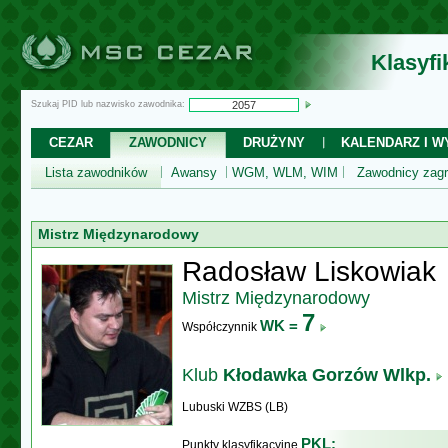
Klasyf
Szukaj PID lub nazwisko zawodnika:
CEZAR
ZAWODNICY
DRUŻYNY
KALENDARZ I WY
Lista zawodników
Awansy
WGM, WLM, WIM
Zawodnicy zagr
Mistrz Międzynarodowy
Radosław Liskowiak
Mistrz Międzynarodowy
7
WK =
Współczynnik
Klub
Kłodawka Gorzów Wlkp.
Lubuski WZBS (LB)
PKL:
Punkty klasyfikacyjne