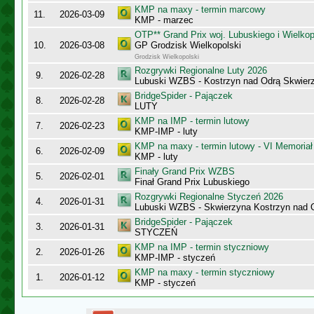
KMP na maxy - termin marcowy
11.
2026-03-09
KMP - marzec
OTP** Grand Prix woj. Lubuskiego i Wielko
10.
2026-03-08
GP Grodzisk Wielkopolski
Grodzisk Wielkopolski
Rozgrywki Regionalne Luty 2026
9.
2026-02-28
Lubuski WZBS - Kostrzyn nad Odrą Skwier
BridgeSpider - Pajączek
8.
2026-02-28
LUTY
KMP na IMP - termin lutowy
7.
2026-02-23
KMP-IMP - luty
KMP na maxy - termin lutowy - VI Memoriał
6.
2026-02-09
KMP - luty
Finały Grand Prix WZBS
5.
2026-02-01
Finał Grand Prix Lubuskiego
Rozgrywki Regionalne Styczeń 2026
4.
2026-01-31
Lubuski WZBS - Skwierzyna Kostrzyn nad 
BridgeSpider - Pajączek
3.
2026-01-31
STYCZEŃ
KMP na IMP - termin styczniowy
2.
2026-01-26
KMP-IMP - styczeń
KMP na maxy - termin styczniowy
1.
2026-01-12
KMP - styczeń