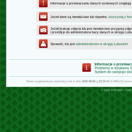
Informacje o przetwarzaniu danych osobowych znajdują
Jeżeli dane są niewłaściwe lub niepełne,
skorzystaj z for
Jeżeli brakuje zdjęcia lub jest niewłaściwe przygotuj zd
i prześlij je do administratora bazy danych w okręgu Lub
Sprawdź, kto jest
administratorem w okręgu Lubuskim
Informacje o przetwa
Problemy w działaniu
System do swojego dzi
Strona wygenerowana automatycznie w dniu
2026-08-06
g.
23:16:31
(0.9891/21) prze
© 2003-2026
MSC.COM.