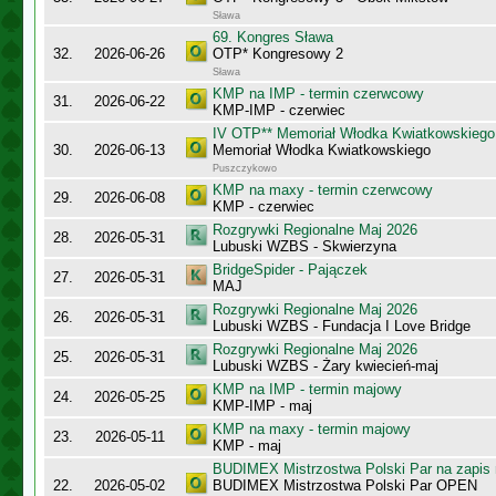
Sława
69. Kongres Sława
32.
2026-06-26
OTP* Kongresowy 2
Sława
KMP na IMP - termin czerwcowy
31.
2026-06-22
KMP-IMP - czerwiec
IV OTP** Memoriał Włodka Kwiatkowskiego
30.
2026-06-13
Memoriał Włodka Kwiatkowskiego
Puszczykowo
KMP na maxy - termin czerwcowy
29.
2026-06-08
KMP - czerwiec
Rozgrywki Regionalne Maj 2026
28.
2026-05-31
Lubuski WZBS - Skwierzyna
BridgeSpider - Pajączek
27.
2026-05-31
MAJ
Rozgrywki Regionalne Maj 2026
26.
2026-05-31
Lubuski WZBS - Fundacja I Love Bridge
Rozgrywki Regionalne Maj 2026
25.
2026-05-31
Lubuski WZBS - Żary kwiecień-maj
KMP na IMP - termin majowy
24.
2026-05-25
KMP-IMP - maj
KMP na maxy - termin majowy
23.
2026-05-11
KMP - maj
BUDIMEX Mistrzostwa Polski Par na zapi
22.
2026-05-02
BUDIMEX Mistrzostwa Polski Par OPEN