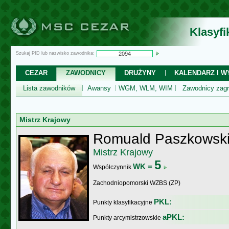
Klasyf
Szukaj PID lub nazwisko zawodnika:
CEZAR
ZAWODNICY
DRUŻYNY
KALENDARZ I WY
Lista zawodników
Awansy
WGM, WLM, WIM
Zawodnicy zagr
Mistrz Krajowy
Romuald Paszkowsk
Mistrz Krajowy
5
WK =
Współczynnik
Zachodniopomorski WZBS (ZP)
PKL:
Punkty klasyfikacyjne
aPKL:
Punkty arcymistrzowskie