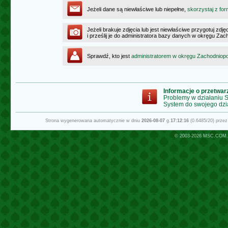
Jeżeli dane są niewłaściwe lub niepełne,
skorzystaj z for
Jeżeli brakuje zdjęcia lub jest niewłaściwe przygotuj zd
i prześlij je do administratora bazy danych w okręgu Z
Sprawdź, kto jest
administratorem w okręgu Zachodnio
Informacje o przetwa
Problemy w działaniu
System do swojego dzi
Strona wygenerowana automatycznie w dniu
2026-08-07
g.
17:12:16
(0.6485/20) prze
© 2003-2026
MSC.COM.