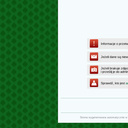
Informacje o przet
Jeżeli dane są niew
Jeżeli brakuje zdję
i prześlij je do ad
Sprawdź, kto jest
a
Strona wygenerowana automatycznie w