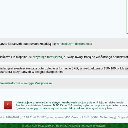
warzaniu danych osobowych znajdują się
w niniejszym dokumencie
łaściwe lub niepełne,
skorzystaj z formularza
, a Twoje uwagi trafią do właściwego administr
cia lub jest niewłaściwe przygotuj zdjęcie w formacie JPG, w rozdzielczości 130x160px lub wi
ministratora bazy danych w okręgu Małopolskim
dministratorem w okręgu Małopolskim
Informacje o przetwarzaniu danych osobowych
znajdują się
w niniejszym dokumencie
.
Problemy w działaniu Systemu
MSC Cezar 2.0
prosimy zgłaszać za pomocą
formularza uwa
System do swojego działania wykorzystuje
pliki cookies
. Więcej informacji
tutaj
.
 dniu
2026-08-07
g.
14:28:41
(0.7511/27) przez system
MSC Cezar
v.2.0.44. (
VXML Technology
). Optymal
© 2003-2026
MSC.COM.PL
for
PZBS
. All Rights Reserved Worldwide.