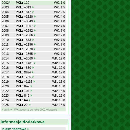
2002*
PKL:
129
WK: 1.0
2003
PKL:
+319
WK: 1.5
2004
PKL:
+812
WK: 2.5
2005
PKL:
+1520
WK: 4.0
2006
PKL:
+3549
WK: 4.0
2007
PKL:
+1967
WK: 7.0
2008
PKL:
+2692
WK: 7.0
2009
PKL:
+2066
WK: 7.0
2010
PKL:
+873
WK: 7.0
2011
PKL:
+2196
WK: 7.0
2012
PKL:
+2870
WK: 7.0
2013
PKL:
+2365
WK: 7.0
2014
PKL:
+2060
WK: 12.0
2015
PKL:
+1481
WK: 12.0
2016
PKL:
+850
WK: 12.0
2017
PKL:
2114
WK: 12.0
2018
PKL:
+736
WK: 12.0
2019
PKL:
+1115
WK: 13.0
2020
PKL:
255
WK: 13.0
2022
PKL:
104
WK: 13.0
2023
PKL:
845
WK: 13.0
2024
PKL:
60
WK: 13.0
2025
PKL:
22
WK: 13.0
* punkty i WK zdobyte do roku 2002 włącznie
Informacje dodatkowe
Klasy sportowe