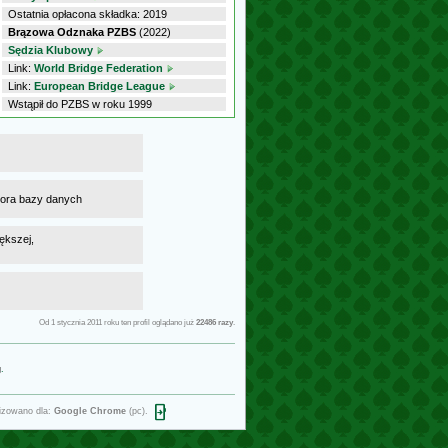
Ostatnia opłacona składka: 2019
Brązowa Odznaka PZBS
(2022)
Sędzia Klubowy
Link:
World Bridge Federation
Link:
European Bridge League
Wstąpił do PZBS w roku 1999
atora bazy danych
ększej,
Od 1 stycznia 2011 roku ten profil oglądano już
22486 razy
.
g
.
open_in_phone
izowano dla:
Google Chrome
(pc).