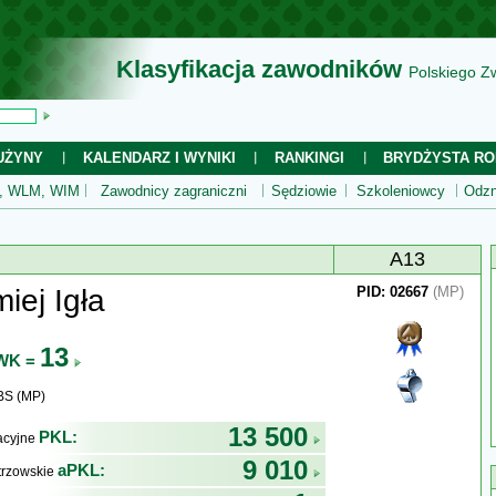
Klasyfikacja zawodników
Polskiego Z
UŻYNY
KALENDARZ I WYNIKI
RANKINGI
BRYDŻYSTA RO
 WLM, WIM
Zawodnicy zagraniczni
Sędziowie
Szkoleniowcy
Odzn
A13
iej Igła
PID: 02667
(MP)
13
WK =
BS (MP)
13 500
PKL:
kacyjne
9 010
aPKL:
trzowskie