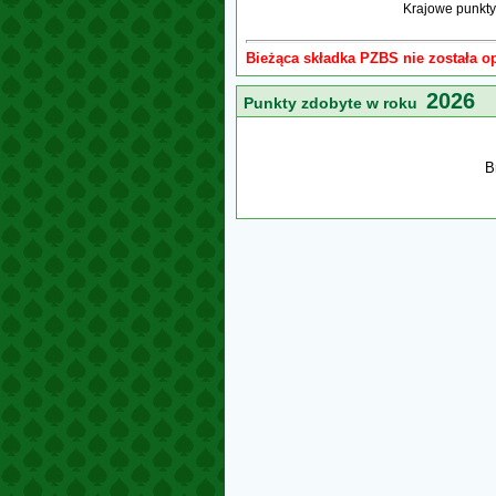
Krajowe punkty
Bieżąca składka PZBS nie została o
2026
Punkty zdobyte w roku
B