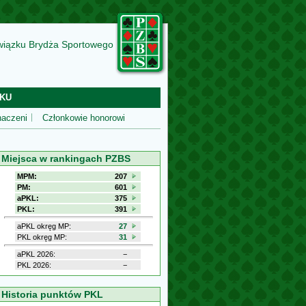
wiązku Brydża Sportowego
KU
aczeni
Członkowie honorowi
Miejsca w rankingach PZBS
MPM:
207
PM:
601
aPKL:
375
PKL:
391
aPKL okręg MP:
27
PKL okręg MP:
31
aPKL 2026:
−
PKL 2026:
−
Historia punktów PKL