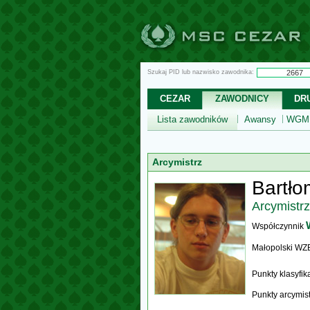
Szukaj PID lub nazwisko zawodnika:
CEZAR
ZAWODNICY
DR
Lista zawodników
Awansy
WGM,
Arcymistrz
Bartłom
Arcymistrz
Współczynnik
Małopolski WZ
Punkty klasyfi
Punkty arcymis