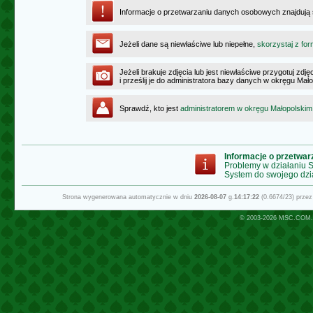
Informacje o przetwarzaniu danych osobowych znajdują
Jeżeli dane są niewłaściwe lub niepełne,
skorzystaj z for
Jeżeli brakuje zdjęcia lub jest niewłaściwe przygotuj zd
i prześlij je do administratora bazy danych w okręgu Mał
Sprawdź, kto jest
administratorem w okręgu Małopolskim
Informacje o przetwa
Problemy w działaniu
System do swojego dzi
Strona wygenerowana automatycznie w dniu
2026-08-07
g.
14:17:22
(0.6674/23) prze
© 2003-2026
MSC.COM.