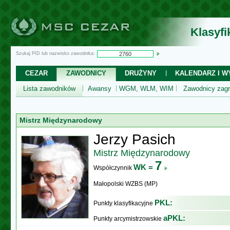
Klasyf
Szukaj PID lub nazwisko zawodnika:
CEZAR
ZAWODNICY
DRUŻYNY
KALENDARZ I WY
Lista zawodników
Awansy
WGM, WLM, WIM
Zawodnicy zagr
Mistrz Międzynarodowy
Jerzy Pasich
Mistrz Międzynarodowy
7
WK =
Współczynnik
Małopolski WZBS (MP)
PKL:
Punkty klasyfikacyjne
aPKL:
Punkty arcymistrzowskie