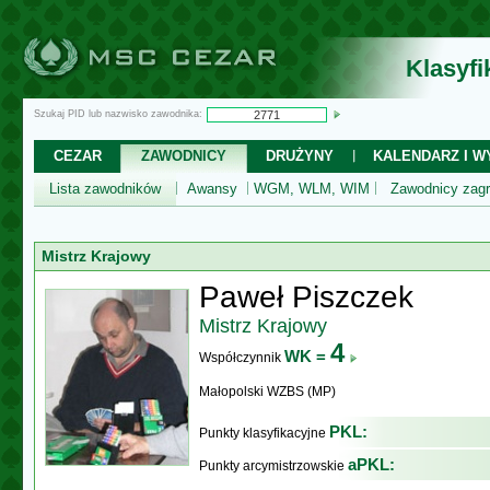
Klasyf
Szukaj PID lub nazwisko zawodnika:
CEZAR
ZAWODNICY
DRUŻYNY
KALENDARZ I WY
Lista zawodników
Awansy
WGM, WLM, WIM
Zawodnicy zagr
Mistrz Krajowy
Paweł Piszczek
Mistrz Krajowy
4
WK =
Współczynnik
Małopolski WZBS (MP)
PKL:
Punkty klasyfikacyjne
aPKL:
Punkty arcymistrzowskie