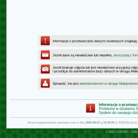
Informacje o przetwarzaniu danych osobowych znajdują
Jeżeli dane są niewłaściwe lub niepełne,
skorzystaj z for
Jeżeli brakuje zdjęcia lub jest niewłaściwe przygotuj zd
i prześlij je do administratora bazy danych w okręgu Mał
Sprawdź, kto jest
administratorem w okręgu Małopolskim
Informacje o przetwa
Problemy w działaniu
System do swojego dzi
Strona wygenerowana automatycznie w dniu
2026-08-07
g.
19:30:00
(1.6353/30) prze
© 2003-2026
MSC.COM.