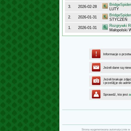
BridgeSpider
3.
2026-02-28
LUTY
BridgeSpider
2.
2026-01-31
STYCZEŃ
Rozgrywki R
1.
2026-01-31
Małopolski 
Informacje o przet
Jeżeli dane są niew
Jeżeli brakuje zdję
i prześlij je do ad
Sprawdź, kto jest
a
Strona wygenerowana automatycznie w