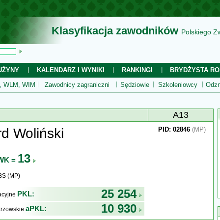
Klasyfikacja zawodników
Polskiego Z
UŻYNY
KALENDARZ I WYNIKI
RANKINGI
BRYDŻYSTA RO
 WLM, WIM
Zawodnicy zagraniczni
Sędziowie
Szkoleniowcy
Odzn
A13
d Woliński
PID: 02846
(MP)
13
WK =
BS (MP)
25 254
PKL:
kacyjne
10 930
aPKL:
trzowskie