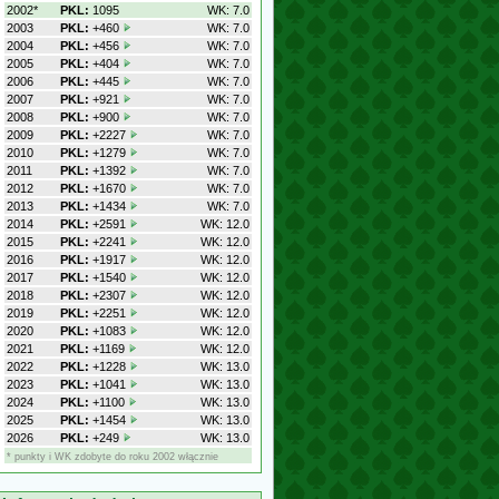
2002*
PKL:
1095
WK: 7.0
2003
PKL:
+460
WK: 7.0
2004
PKL:
+456
WK: 7.0
2005
PKL:
+404
WK: 7.0
2006
PKL:
+445
WK: 7.0
2007
PKL:
+921
WK: 7.0
2008
PKL:
+900
WK: 7.0
2009
PKL:
+2227
WK: 7.0
2010
PKL:
+1279
WK: 7.0
2011
PKL:
+1392
WK: 7.0
2012
PKL:
+1670
WK: 7.0
2013
PKL:
+1434
WK: 7.0
2014
PKL:
+2591
WK: 12.0
2015
PKL:
+2241
WK: 12.0
2016
PKL:
+1917
WK: 12.0
2017
PKL:
+1540
WK: 12.0
2018
PKL:
+2307
WK: 12.0
2019
PKL:
+2251
WK: 12.0
2020
PKL:
+1083
WK: 12.0
2021
PKL:
+1169
WK: 12.0
2022
PKL:
+1228
WK: 13.0
2023
PKL:
+1041
WK: 13.0
2024
PKL:
+1100
WK: 13.0
2025
PKL:
+1454
WK: 13.0
2026
PKL:
+249
WK: 13.0
* punkty i WK zdobyte do roku 2002 włącznie