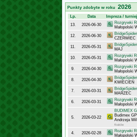
2026
Punkty zdobyte w roku
Lp.
Data
Impreza / turnie
Rozgrywki R
13.
2026-06-30
Małopolski 
BridgeSpider
12.
2026-06-30
CZERWIEC
BridgeSpider
11.
2026-05-31
MAJ
Rozgrywki R
10.
2026-05-31
Małopolski 
Rozgrywki R
9.
2026-04-30
Małopolski 
BridgeSpider
8.
2026-04-30
KWIECIEŃ
BridgeSpider
7.
2026-03-31
MARZEC
Rozgrywki R
6.
2026-03-31
Małopolski 
BUDIMEX Gra
Budimex GPP
5.
2026-03-22
Andrzeja Wi
Kraków
Rozgrywki R
4.
2026-02-28
Małopolski 