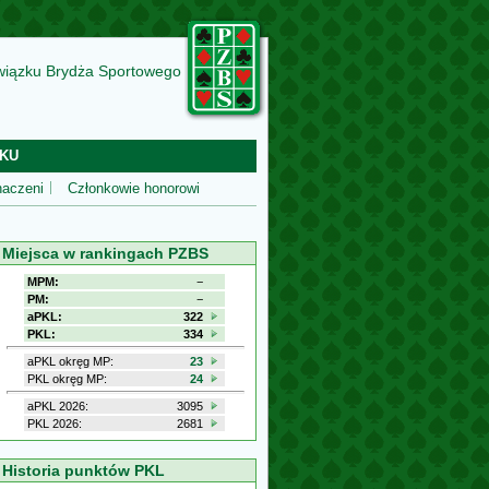
wiązku Brydża Sportowego
KU
aczeni
Członkowie honorowi
Miejsca w rankingach PZBS
MPM:
−
PM:
−
aPKL:
322
PKL:
334
aPKL okręg MP:
23
PKL okręg MP:
24
aPKL 2026:
3095
PKL 2026:
2681
Historia punktów PKL