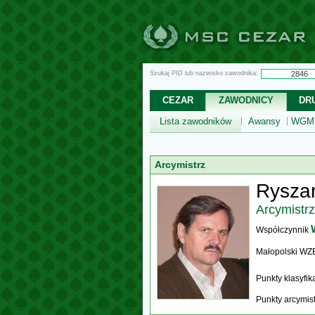
Szukaj PID lub nazwisko zawodnika:
CEZAR
ZAWODNICY
DR
Lista zawodników
Awansy
WGM,
Arcymistrz
Ryszar
Arcymistrz
Współczynnik
Małopolski WZ
Punkty klasyfi
Punkty arcymis