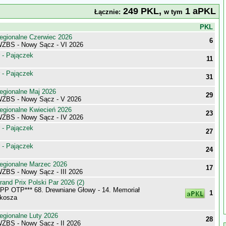
249 PKL,
1 aPKL
Łącznie:
w tym
j
PKL
egionalne Czerwiec 2026
6
WZBS - Nowy Sącz - VI 2026
 - Pajączek
11
 - Pajączek
31
egionalne Maj 2026
29
WZBS - Nowy Sącz - V 2026
egionalne Kwiecień 2026
23
WZBS - Nowy Sącz - IV 2026
 - Pajączek
27
 - Pajączek
24
egionalne Marzec 2026
17
WZBS - Nowy Sącz - III 2026
nd Prix Polski Par 2026 (2)
P OTP*** 68. Drewniane Głowy - 14. Memoriał
1
lkosza
egionalne Luty 2026
28
WZBS - Nowy Sącz - II 2026