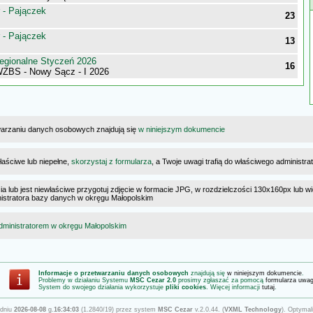
 - Pajączek
23
 - Pajączek
13
egionalne Styczeń 2026
16
WZBS - Nowy Sącz - I 2026
warzaniu danych osobowych znajdują się
w niniejszym dokumencie
łaściwe lub niepełne,
skorzystaj z formularza
, a Twoje uwagi trafią do właściwego administr
cia lub jest niewłaściwe przygotuj zdjęcie w formacie JPG, w rozdzielczości 130x160px lub wi
ministratora bazy danych w okręgu Małopolskim
dministratorem w okręgu Małopolskim
Informacje o przetwarzaniu danych osobowych
znajdują się
w niniejszym dokumencie
.
Problemy w działaniu Systemu
MSC Cezar 2.0
prosimy zgłaszać za pomocą
formularza uwa
System do swojego działania wykorzystuje
pliki cookies
. Więcej informacji
tutaj
.
 dniu
2026-08-08
g.
16:34:03
(1.2840/19) przez system
MSC Cezar
v.2.0.44. (
VXML Technology
). Optymal