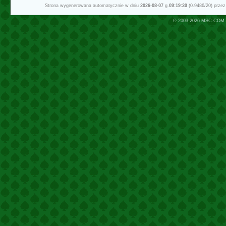
Strona wygenerowana automatycznie w dniu
2026-08-07
g.
09:19:39
(0.9486/20) prze
© 2003-2026
MSC.COM.