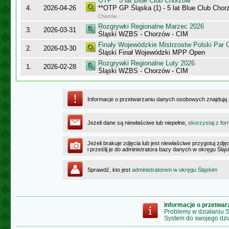
OTP** 5 lat Blue Club Chorzów
4.
2026-04-26
**OTP GP Śląska (1) - 5 lat Blue Club Chor
Chorzów
Rozgrywki Regionalne Marzec 2026
3.
2026-03-31
Śląski WZBS - Chorzów - CIM
Finały Wojewódzkie Mistrzostw Polski Par
2.
2026-03-30
Śląski Finał Wojewódzki MPP Open
Rozgrywki Regionalne Luty 2026
1.
2026-02-28
Śląski WZBS - Chorzów - CIM
Informacje o przetwarzaniu danych osobowych znajdują
Jeżeli dane są niewłaściwe lub niepełne,
skorzystaj z for
Jeżeli brakuje zdjęcia lub jest niewłaściwe przygotuj zd
i prześlij je do administratora bazy danych w okręgu Ślą
Sprawdź, kto jest
administratorem w okręgu Śląskim
Informacje o przetwa
Problemy w działaniu
System do swojego dzi