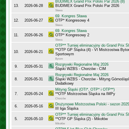
BUDIMEX Grand Prix Polski Par 2026 (8)
13.
2026-06-28
BUDIMEX Grand Prix Polski Par 2026
Sława
69. Kongres Sława
12.
2026-06-27
OTP* Kongresowy 4
Sława
69. Kongres Sława
11.
2026-06-26
OTP* Kongresowy 2
Sława
OTP** Turniej eliminacyjny do Grand Prix Ś
**OTP GP Śląska (4) - VI Mistrzostwa Byt
10.
2026-06-21
Sportowym
Bytom
Rozgrywki Regionalne Maj 2026
9.
2026-05-31
Śląski WZBS - Chorzów - CIM
Rozgrywki Regionalne Maj 2026
8.
2026-05-31
Śląski WZBS - Chorzów - Mityng Górnośląski
Dodatkowy
Mityng Śląski (OTI*, OTP* i OTP**)
7.
2026-05-24
**OTP Mistrzostwa Śląska na IMPy
Chorzów
Drużynowe Mistrzostwa Polski - sezon 202
6.
2026-05-16
III liga Śląska
OTP** Turniej eliminacyjny do Grand Prix Ś
5.
2026-05-10
**OTP GP Śląska (2) - Mikołów
Mikołów