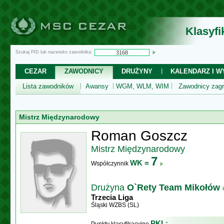
Klasyf
Szukaj PID lub nazwisko zawodnika:
CEZAR
ZAWODNICY
DRUŻYNY
KALENDARZ I WY
Lista zawodników
Awansy
WGM, WLM, WIM
Zawodnicy zagr
Mistrz Międzynarodowy
Roman Goszcz
Mistrz Międzynarodowy
7
WK =
Współczynnik
Drużyna
O`Rety Team Mikołów
Trzecia Liga
Śląski WZBS (SL)
PKL: