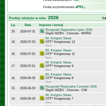
Punkty klasyfikacyjne
aPKL:
Punkty arcymistrzowskie
2026
Punkty zdobyte w roku
Łą
Lp.
Data
Impreza / turniej
Rozgrywki Regionalne Lipiec 2026
20.
2026-07-31
Śląski WZBS - Chorzów - MORiS
69. Kongres Sława
19.
2026-07-03
OTP* Kongresowy 12
Sława
69. Kongres Sława
18.
2026-07-02
OTP* Kongresowy 11
Sława
69. Kongres Sława
17.
2026-07-01
OTP* Kongresowy 9
Sława
69. Kongres Sława
16.
2026-06-30
OTP* Kongresowy 8
Sława
Rozgrywki Regionalne Czerwiec 2026
15.
2026-06-30
Śląski WZBS - Chorzów - CIM
69. Kongres Sława
14.
2026-06-29
OTP* Kongresowy 7
Sława