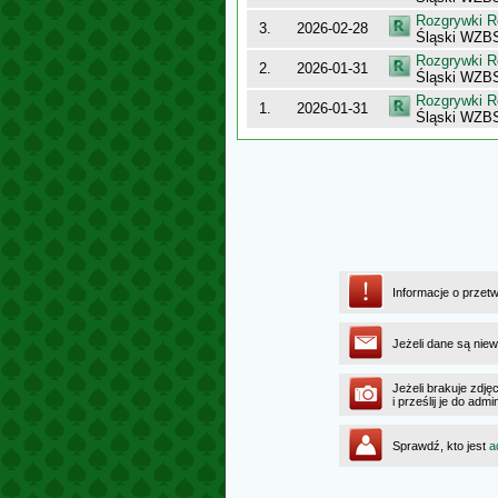
Rozgrywki R
3.
2026-02-28
Śląski WZBS
Rozgrywki R
2.
2026-01-31
Śląski WZBS 
Rozgrywki R
1.
2026-01-31
Śląski WZBS
Informacje o przet
Jeżeli dane są niew
Jeżeli brakuje zdję
i prześlij je do ad
Sprawdź, kto jest
a