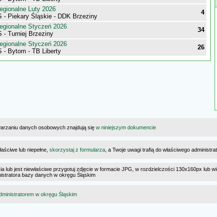
egionalne Luty 2026
4
 - Piekary Śląskie - DDK Brzeziny
egionalne Styczeń 2026
34
- Turniej Brzeziny
egionalne Styczeń 2026
26
 - Bytom - TB Liberty
warzaniu danych osobowych znajdują się
w niniejszym dokumencie
łaściwe lub niepełne,
skorzystaj z formularza
, a Twoje uwagi trafią do właściwego administr
cia lub jest niewłaściwe przygotuj zdjęcie w formacie JPG, w rozdzielczości 130x160px lub wi
ministratora bazy danych w okręgu Śląskim
dministratorem w okręgu Śląskim