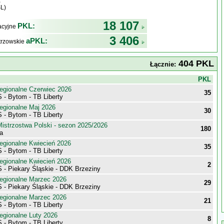
L)
18 107
PKL:
kacyjne
3 406
aPKL:
trzowskie
404 PKL
Łącznie:
j
PKL
egionalne Czerwiec 2026
35
 - Bytom - TB Liberty
egionalne Maj 2026
30
 - Bytom - TB Liberty
istrzostwa Polski - sezon 2025/2026
180
ka
egionalne Kwiecień 2026
35
 - Bytom - TB Liberty
egionalne Kwiecień 2026
2
 - Piekary Śląskie - DDK Brzeziny
egionalne Marzec 2026
29
 - Piekary Śląskie - DDK Brzeziny
egionalne Marzec 2026
21
 - Bytom - TB Liberty
egionalne Luty 2026
8
 - Bytom - TB Liberty