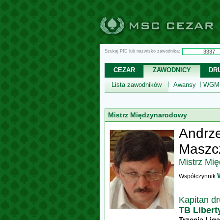
Szukaj PID lub nazwisko zawodnika:
CEZAR
ZAWODNICY
DR
Lista zawodników
Awansy
WGM,
Mistrz Międzynarodowy
Andrze
Maszc
Mistrz Mi
Współczynnik
Kapitan d
TB Liber
Trzecia Liga