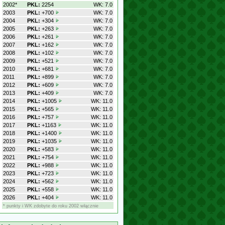
2002*
PKL:
2254
WK: 7.0
2003
PKL:
+700
WK: 7.0
2004
PKL:
+304
WK: 7.0
2005
PKL:
+263
WK: 7.0
2006
PKL:
+261
WK: 7.0
2007
PKL:
+162
WK: 7.0
2008
PKL:
+102
WK: 7.0
2009
PKL:
+521
WK: 7.0
2010
PKL:
+681
WK: 7.0
2011
PKL:
+899
WK: 7.0
2012
PKL:
+609
WK: 7.0
2013
PKL:
+409
WK: 7.0
2014
PKL:
+1005
WK: 11.0
2015
PKL:
+565
WK: 11.0
2016
PKL:
+757
WK: 11.0
2017
PKL:
+1163
WK: 11.0
2018
PKL:
+1400
WK: 11.0
2019
PKL:
+1035
WK: 11.0
2020
PKL:
+583
WK: 11.0
2021
PKL:
+754
WK: 11.0
2022
PKL:
+988
WK: 11.0
2023
PKL:
+723
WK: 11.0
2024
PKL:
+562
WK: 11.0
2025
PKL:
+558
WK: 11.0
2026
PKL:
+404
WK: 11.0
* punkty i WK zdobyte do roku 2002 włącznie