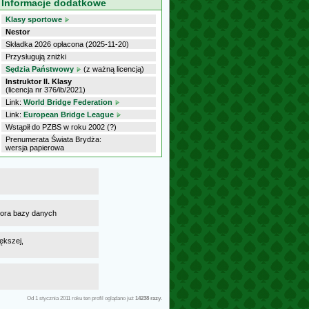
Informacje dodatkowe
Klasy sportowe
Nestor
Składka 2026 opłacona (2025-11-20)
Przysługują zniżki
Sędzia Państwowy
(z ważną licencją)
Instruktor II. Klasy
(licencja nr 376/ib/2021)
Link:
World Bridge Federation
Link:
European Bridge League
Wstąpił do PZBS w roku 2002 (?)
Prenumerata Świata Brydża:
wersja papierowa
atora bazy danych
ększej,
Od 1 stycznia 2011 roku ten profil oglądano już
14238 razy
.