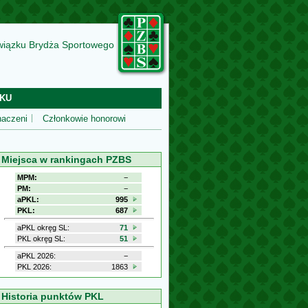
wiązku Brydża Sportowego
KU
aczeni
Członkowie honorowi
Miejsca w rankingach PZBS
MPM:
−
PM:
−
aPKL:
995
PKL:
687
aPKL okręg SL:
71
PKL okręg SL:
51
aPKL 2026:
−
PKL 2026:
1863
Historia punktów PKL