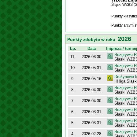
Śląski WZBS (S
Punkty klasyfi
Punkty arcymis
2026
Punkty zdobyte w roku
Lp.
Data
Impreza / turnie
Rozgrywki R
11.
2026-06-30
Śląski WZBS
Rozgrywki R
10.
2026-05-31
Śląski WZBS
Drużynowe M
9.
2026-05-16
III liga Śląs
Rozgrywki R
8.
2026-04-30
Śląski WZBS
Rozgrywki R
7.
2026-04-30
Śląski WZBS
Rozgrywki R
6.
2026-03-31
Śląski WZBS
Rozgrywki R
5.
2026-03-31
Śląski WZBS
Rozgrywki R
4.
2026-02-28
Śląski WZBS