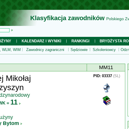
Klasyfikacja zawodników
Polskiego Z
UŻYNY
KALENDARZ I WYNIKI
RANKINGI
BRYDŻYSTA RO
 WLM, WIM
Zawodnicy zagraniczni
Sędziowie
Szkoleniowcy
Odzn
MM11
j Mikołaj
PID: 03337
(SL)
zyszyn
ędzynarodowy
11
WK =
rużyny
ty Bytom