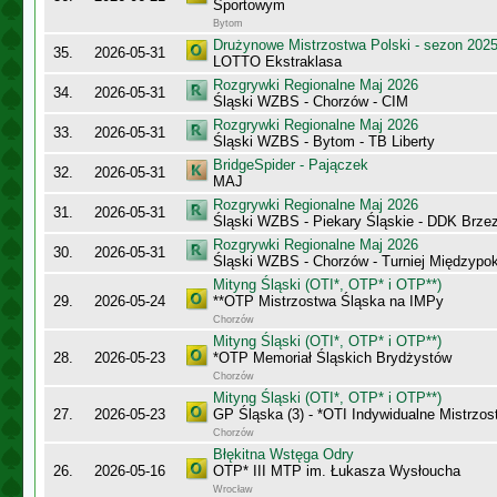
Sportowym
Bytom
Drużynowe Mistrzostwa Polski - sezon 202
35.
2026-05-31
LOTTO Ekstraklasa
Rozgrywki Regionalne Maj 2026
34.
2026-05-31
Śląski WZBS - Chorzów - CIM
Rozgrywki Regionalne Maj 2026
33.
2026-05-31
Śląski WZBS - Bytom - TB Liberty
BridgeSpider - Pajączek
32.
2026-05-31
MAJ
Rozgrywki Regionalne Maj 2026
31.
2026-05-31
Śląski WZBS - Piekary Śląskie - DDK Brze
Rozgrywki Regionalne Maj 2026
30.
2026-05-31
Śląski WZBS - Chorzów - Turniej Międzypo
Mityng Śląski (OTI*, OTP* i OTP**)
29.
2026-05-24
**OTP Mistrzostwa Śląska na IMPy
Chorzów
Mityng Śląski (OTI*, OTP* i OTP**)
28.
2026-05-23
*OTP Memoriał Śląskich Brydżystów
Chorzów
Mityng Śląski (OTI*, OTP* i OTP**)
27.
2026-05-23
GP Śląska (3) - *OTI Indywidualne Mistrzo
Chorzów
Błękitna Wstęga Odry
26.
2026-05-16
OTP* III MTP im. Łukasza Wysłoucha
Wrocław