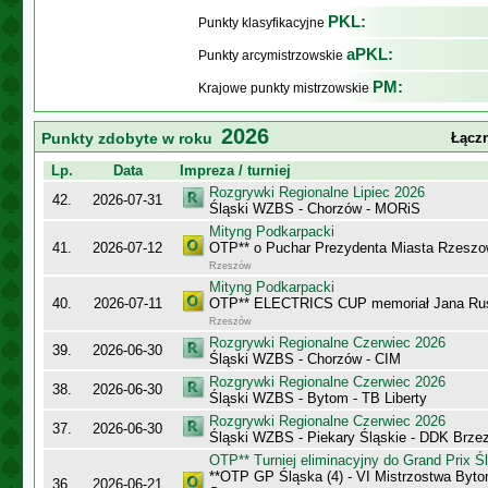
PKL:
Punkty klasyfikacyjne
aPKL:
Punkty arcymistrzowskie
PM:
Krajowe punkty mistrzowskie
2026
Punkty zdobyte w roku
Łączn
Lp.
Data
Impreza / turniej
Rozgrywki Regionalne Lipiec 2026
42.
2026-07-31
Śląski WZBS - Chorzów - MORiS
Mityng Podkarpacki
41.
2026-07-12
OTP** o Puchar Prezydenta Miasta Rzeszow
Rzeszów
Mityng Podkarpacki
40.
2026-07-11
OTP** ELECTRICS CUP memoriał Jana Ru
Rzeszów
Rozgrywki Regionalne Czerwiec 2026
39.
2026-06-30
Śląski WZBS - Chorzów - CIM
Rozgrywki Regionalne Czerwiec 2026
38.
2026-06-30
Śląski WZBS - Bytom - TB Liberty
Rozgrywki Regionalne Czerwiec 2026
37.
2026-06-30
Śląski WZBS - Piekary Śląskie - DDK Brze
OTP** Turniej eliminacyjny do Grand Prix Ś
**OTP GP Śląska (4) - VI Mistrzostwa Byt
36.
2026-06-21