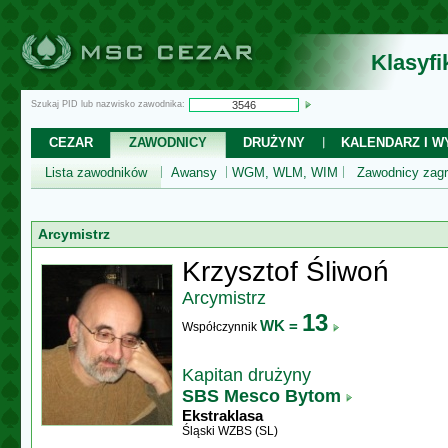
Klasyf
Szukaj PID lub nazwisko zawodnika:
CEZAR
ZAWODNICY
DRUŻYNY
KALENDARZ I WY
Lista zawodników
Awansy
WGM, WLM, WIM
Zawodnicy zagr
Arcymistrz
Krzysztof Śliwoń
Arcymistrz
13
WK =
Współczynnik
Kapitan drużyny
SBS Mesco Bytom
Ekstraklasa
Śląski WZBS (SL)