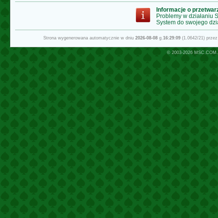
Informacje o przetwa
Problemy w działaniu
System do swojego dzi
Strona wygenerowana automatycznie w dniu
2026-08-08
g.
16:29:09
(1.0642/21) prze
© 2003-2026
MSC.COM.