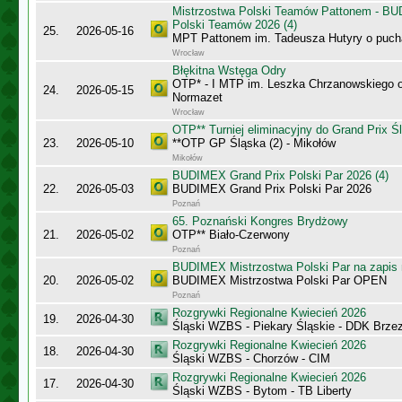
Mistrzostwa Polski Teamów Pattonem - BU
Polski Teamów 2026 (4)
25.
2026-05-16
MPT Pattonem im. Tadeusza Hutyry o puch
Wrocław
Błękitna Wstęga Odry
OTP* - I MTP im. Leszka Chrzanowskiego 
24.
2026-05-15
Normazet
Wrocław
OTP** Turniej eliminacyjny do Grand Prix Ś
23.
2026-05-10
**OTP GP Śląska (2) - Mikołów
Mikołów
BUDIMEX Grand Prix Polski Par 2026 (4)
22.
2026-05-03
BUDIMEX Grand Prix Polski Par 2026
Poznań
65. Poznański Kongres Brydżowy
21.
2026-05-02
OTP** Biało-Czerwony
Poznań
BUDIMEX Mistrzostwa Polski Par na zapi
20.
2026-05-02
BUDIMEX Mistrzostwa Polski Par OPEN
Poznań
Rozgrywki Regionalne Kwiecień 2026
19.
2026-04-30
Śląski WZBS - Piekary Śląskie - DDK Brze
Rozgrywki Regionalne Kwiecień 2026
18.
2026-04-30
Śląski WZBS - Chorzów - CIM
Rozgrywki Regionalne Kwiecień 2026
17.
2026-04-30
Śląski WZBS - Bytom - TB Liberty