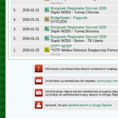
Dobrodzień
Rozgrywki Regionalne Styczeń 2026
5.
2026-01-31
Śląski WZBS - Turniej Chorzów
BridgeSpider - Pajączek
4.
2026-01-31
STYCZEŃ
Rozgrywki Regionalne Styczeń 2026
3.
2026-01-31
Śląski WZBS - Turniej Brzeziny
Rozgrywki Regionalne Styczeń 2026
2.
2026-01-31
Śląski WZBS - Bytom - TB Liberty
OTP** WOŚP
1.
2026-01-25
**OTP Wielka Orkiestra Świątecznej Pomo
Chorzów
Informacje o przetwarzaniu danych osobowych znajdują
Jeżeli dane są niewłaściwe lub niepełne,
skorzystaj z for
Jeżeli brakuje zdjęcia lub jest niewłaściwe przygotuj zd
i prześlij je do administratora bazy danych w okręgu Ślą
Sprawdź, kto jest
administratorem w okręgu Śląskim