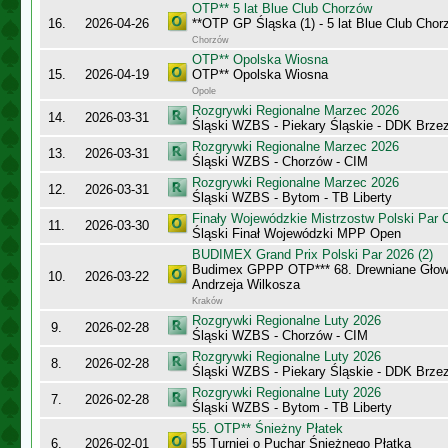
OTP** 5 lat Blue Club Chorzów
16.
2026-04-26
**OTP GP Śląska (1) - 5 lat Blue Club Chor
Chorzów
OTP** Opolska Wiosna
15.
2026-04-19
OTP** Opolska Wiosna
Opole
Rozgrywki Regionalne Marzec 2026
14.
2026-03-31
Śląski WZBS - Piekary Śląskie - DDK Brze
Rozgrywki Regionalne Marzec 2026
13.
2026-03-31
Śląski WZBS - Chorzów - CIM
Rozgrywki Regionalne Marzec 2026
12.
2026-03-31
Śląski WZBS - Bytom - TB Liberty
Finały Wojewódzkie Mistrzostw Polski Par
11.
2026-03-30
Śląski Finał Wojewódzki MPP Open
BUDIMEX Grand Prix Polski Par 2026 (2)
Budimex GPPP OTP*** 68. Drewniane Głowy
10.
2026-03-22
Andrzeja Wilkosza
Kraków
Rozgrywki Regionalne Luty 2026
9.
2026-02-28
Śląski WZBS - Chorzów - CIM
Rozgrywki Regionalne Luty 2026
8.
2026-02-28
Śląski WZBS - Piekary Śląskie - DDK Brze
Rozgrywki Regionalne Luty 2026
7.
2026-02-28
Śląski WZBS - Bytom - TB Liberty
55. OTP** Śnieżny Płatek
6.
2026-02-01
55 Turniej o Puchar Śnieżnego Płatka