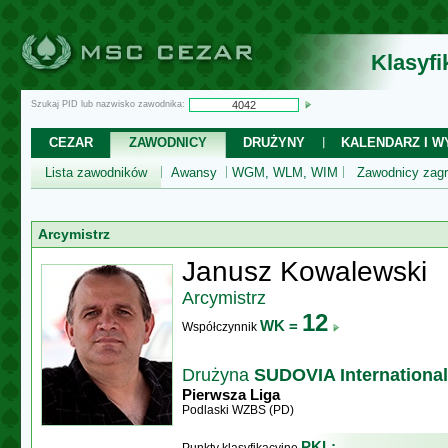
Klasyf
Szukaj PID lub nazwisko zawodnika:
CEZAR
ZAWODNICY
DRUŻYNY
KALENDARZ I WY
Lista zawodników
Awansy
WGM, WLM, WIM
Zawodnicy zagr
Arcymistrz
Janusz Kowalewski
Arcymistrz
12
WK =
Współczynnik
Drużyna
SUDOVIA International
Pierwsza Liga
Podlaski WZBS (PD)
PKL: