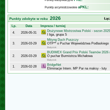
Punkty klasyfikacyjne
aPKL:
Punkty arcymistrzowskie
2026
Punkty zdobyte w roku
Łąc
Lp.
Data
Impreza / turniej
Drużynowe Mistrzostwa Polski - sezon 202
4.
2026-05-31
I liga, grupa S
Mityng Duch Puszczy
3.
2026-03-29
OTP** o Puchar Województwa Podlaskiego
Białystok
BUDIMEX Grand Prix Polski Teamów 2026 (
2.
2026-03-29
O puchar Burmistrza Michałowa
Białystok
BridgeNet
1.
2026-02-28
Eliminacje Intern. MP Par na maksy - luty