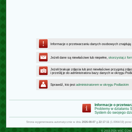
Informacje o przetwarzaniu danych osobowych znajdują
Jeżeli dane są niewłaściwe lub niepełne,
skorzystaj z for
Jeżeli brakuje zdjęcia lub jest niewłaściwe przygotuj zd
i prześlij je do administratora bazy danych w okręgu Pod
Sprawdź, kto jest
administratorem w okręgu Podlaskim
Informacje o przetwa
Problemy w działaniu
System do swojego dzi
Strona wygenerowana automatycznie w dniu
2026-08-07
g.
22:17:11
(1.0064/19) prze
© 2003-2026
MSC.COM.