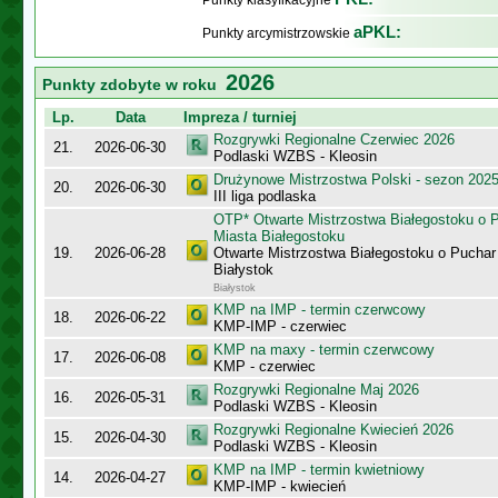
Punkty klasyfikacyjne
aPKL:
Punkty arcymistrzowskie
2026
Punkty zdobyte w roku
Lp.
Data
Impreza / turniej
Rozgrywki Regionalne Czerwiec 2026
21.
2026-06-30
Podlaski WZBS - Kleosin
Drużynowe Mistrzostwa Polski - sezon 202
20.
2026-06-30
III liga podlaska
OTP* Otwarte Mistrzostwa Białegostoku o 
Miasta Białegostoku
19.
2026-06-28
Otwarte Mistrzostwa Białegostoku o Puchar
Białystok
Białystok
KMP na IMP - termin czerwcowy
18.
2026-06-22
KMP-IMP - czerwiec
KMP na maxy - termin czerwcowy
17.
2026-06-08
KMP - czerwiec
Rozgrywki Regionalne Maj 2026
16.
2026-05-31
Podlaski WZBS - Kleosin
Rozgrywki Regionalne Kwiecień 2026
15.
2026-04-30
Podlaski WZBS - Kleosin
KMP na IMP - termin kwietniowy
14.
2026-04-27
KMP-IMP - kwiecień