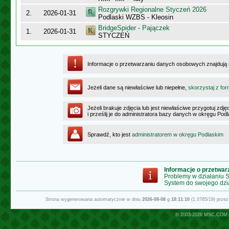
Rozgrywki Regionalne Styczeń 2026
2.
2026-01-31
Podlaski WZBS - Kleosin
BridgeSpider - Pajączek
1.
2026-01-31
STYCZEŃ
Informacje o przetwarzaniu danych osobowych znajdują
Jeżeli dane są niewłaściwe lub niepełne,
skorzystaj z for
Jeżeli brakuje zdjęcia lub jest niewłaściwe przygotuj zd
i prześlij je do administratora bazy danych w okręgu Pod
Sprawdź, kto jest
administratorem w okręgu Podlaskim
Informacje o przetwa
Problemy w działaniu
System do swojego dzi
Strona wygenerowana automatycznie w dniu
2026-08-08
g.
18:11:10
(1.0785/19) prze
© 2003-2026
MSC.COM.