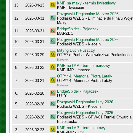
KMP na maxy - termin kwietniowy
13.
2026-04-13
KMP - kwiecień
Rozgrywki Regionalne Marzec 2026
12.
2026-03-31
Podlaski WZBS - Eliminacje do Finału Wo
Maxy
BridgeSpider - Pajączek
11.
2026-03-31
MARZEC
Rozgrywki Regionalne Marzec 2026
10.
2026-03-31
Podlaski WZBS - Kleosin
Mityng Duch Puszczy
9.
2026-03-29
OTP** o Puchar Województwa Podlaskiego
Białystok
KMP na IMP - termin marcowy
8.
2026-03-23
KMP-IMP - marzec
OTP** 4. Memoriał Piotra Latały
7.
2026-03-21
OTP** 4. Memoriał Piotra Latały
Białystok
BridgeSpider - Pajączek
6.
2026-02-28
LUTY
Rozgrywki Regionalne Luty 2026
5.
2026-02-28
Podlaski WZBS - Kleosin
Rozgrywki Regionalne Luty 2026
4.
2026-02-28
Podlaski WZBS - GPW-01 Turniej Otwarcia
Białostocka
KMP na IMP - termin lutowy
3.
2026-02-23
KMP-IMP - luty