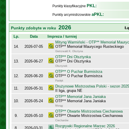
PKL:
Punkty klasyfikacyjne
aPKL:
Punkty arcymistrzowskie
2026
Punkty zdobyte w roku
Łą
Lp.
Data
Impreza / turniej
Mityng Warmiński - OTP** Memoriał Maury
14.
2026-07-05
OTP** Memoriał Maurycego Rusteckiego
Gietrzwałd K. Olsztyna
OTP** Dni Olsztynka
13.
2026-06-27
OTP** Dni Olsztynka
Olsztynek
OTP** O Puchar Burmistrza
12.
2026-06-20
OTP** O Puchar Burmistrza
Pasłęk
Drużynowe Mistrzostwa Polski - sezon 202
11.
2026-05-31
II liga, grupa NE
OTP** Memoriał Jana Janiaka
10.
2026-05-24
OTP** Memoriał Jana Janiaka
Morąg
OTP** Otwarte Mistrzostwa Ciechanowa
9.
2026-05-10
OTP** Otwarte Mistrzostwa Ciechanowa
Ciechanów
Rozgrywki Regionalne Marzec 2026
8.
2026-03-31