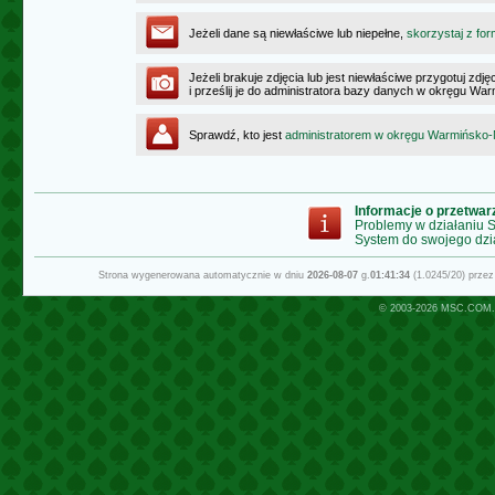
Jeżeli dane są niewłaściwe lub niepełne,
skorzystaj z for
Jeżeli brakuje zdjęcia lub jest niewłaściwe przygotuj zd
i prześlij je do administratora bazy danych w okręgu W
Sprawdź, kto jest
administratorem w okręgu Warmińsko
Informacje o przetwa
Problemy w działaniu
System do swojego dzi
Strona wygenerowana automatycznie w dniu
2026-08-07
g.
01:41:34
(1.0245/20) prze
© 2003-2026
MSC.COM.