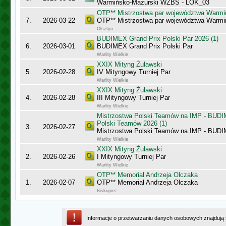
Warmińsko-Mazurski WZBS - LOK_03
OTP** Mistrzostwa par województwa Warmi
7.
2026-03-22
OTP** Mistrzostwa par województwa Warmi
Olsztyn
BUDIMEX Grand Prix Polski Par 2026 (1)
6.
2026-03-01
BUDIMEX Grand Prix Polski Par
Warlity Wielkie
XXIX Mityng Żuławski
5.
2026-02-28
IV Mityngowy Turniej Par
Warlity Wielkie
XXIX Mityng Żuławski
4.
2026-02-28
III Mityngowy Turniej Par
Warlity Wielkie
Mistrzostwa Polski Teamów na IMP - BUDI
Polski Teamów 2026 (1)
3.
2026-02-27
Mistrzostwa Polski Teamów na IMP - BU
Warlity Wielkie
XXIX Mityng Żuławski
2.
2026-02-26
I Mityngowy Turniej Par
Warlity Wielkie
OTP** Memoriał Andrzeja Olczaka
1.
2026-02-07
OTP** Memoriał Andrzeja Olczaka
Biskupiec
Informacje o przetwarzaniu danych osobowych znajdują