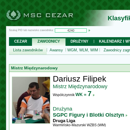
Klasyf
Szukaj PID lub nazwisko zawodnika:
CEZAR
ZAWODNICY
DRUŻYNY
KALENDARZ I WY
Lista zawodników
Awansy
WGM, WLM, WIM
Zawodnicy zagr
Mistrz Międzynarodowy
Dariusz Filipek
Mistrz Międzynarodowy
7
WK =
Współczynnik
Drużyna
SGPC Figury i Blotki Olsztyn
Druga Liga
Warmińsko-Mazurski WZBS (WM)